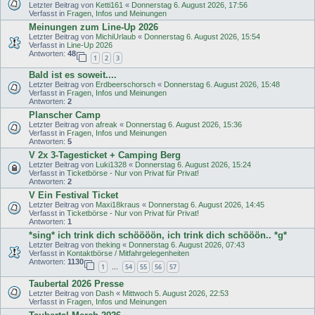
Letzter Beitrag von
Ketti161
«
Donnerstag 6. August 2026, 17:56
Verfasst in
Fragen, Infos und Meinungen
Meinungen zum Line-Up 2026
Letzter Beitrag von
MichiUrlaub
«
Donnerstag 6. August 2026, 15:54
Verfasst in
Line-Up 2026
Antworten:
48
1
2
3
Bald ist es soweit....
Letzter Beitrag von
Erdbeerschorsch
«
Donnerstag 6. August 2026, 15:48
Verfasst in
Fragen, Infos und Meinungen
Antworten:
2
Planscher Camp
Letzter Beitrag von
afreak
«
Donnerstag 6. August 2026, 15:36
Verfasst in
Fragen, Infos und Meinungen
Antworten:
5
V 2x 3-Tagesticket + Camping Berg
Letzter Beitrag von
Luki1328
«
Donnerstag 6. August 2026, 15:24
Verfasst in
Ticketbörse - Nur von Privat für Privat!
Antworten:
2
V Ein Festival Ticket
Letzter Beitrag von
Maxi18kraus
«
Donnerstag 6. August 2026, 14:45
Verfasst in
Ticketbörse - Nur von Privat für Privat!
Antworten:
1
*sing* ich trink dich schöööön, ich trink dich schööön.. *g*
Letzter Beitrag von
theking
«
Donnerstag 6. August 2026, 07:43
Verfasst in
Kontaktbörse / Mitfahrgelegenheiten
Antworten:
1130
1
54
55
56
57
…
Taubertal 2026 Presse
Letzter Beitrag von
Dash
«
Mittwoch 5. August 2026, 22:53
Verfasst in
Fragen, Infos und Meinungen