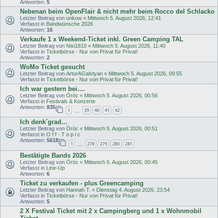
Antworten:
5
Nebenan beim OpenFlair & nicht mehr beim Rocco del Schlacko
Letzter Beitrag von
unkow
«
Mittwoch 5. August 2026, 12:41
Verfasst in
Bandwünsche 2026
Antworten:
16
Verkaufe 1 x Weekend-Ticket inkl. Green Camping TAL
Letzter Beitrag von
Nisi1810
«
Mittwoch 5. August 2026, 11:40
Verfasst in
Ticketbörse - Nur von Privat für Privat!
Antworten:
2
WoMo Ticket gesucht
Letzter Beitrag von
ArturAGalstyan
«
Mittwoch 5. August 2026, 09:55
Verfasst in
Ticketbörse - Nur von Privat für Privat!
Ich war gestern bei....
Letzter Beitrag von
Öröc
«
Mittwoch 5. August 2026, 00:56
Verfasst in
Festivals & Konzerte
Antworten:
835
1
39
40
41
42
…
Ich denk´grad...
Letzter Beitrag von
Öröc
«
Mittwoch 5. August 2026, 00:51
Verfasst in
O f f - T o p i c
Antworten:
5618
1
278
279
280
281
…
Bestätigte Bands 2026
Letzter Beitrag von
Öröc
«
Mittwoch 5. August 2026, 00:45
Verfasst in
Line-Up
Antworten:
6
Ticket zu verkaufen - plus Greencamping
Letzter Beitrag von
Hannah T.
«
Dienstag 4. August 2026, 23:54
Verfasst in
Ticketbörse - Nur von Privat für Privat!
Antworten:
5
2 X Festival Ticket mit 2 x Campingberg und 1 x Wohnmobil