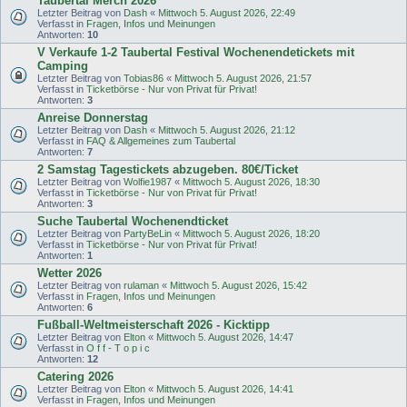
Taubertal Merch 2026
Letzter Beitrag von
Dash
«
Mittwoch 5. August 2026, 22:49
Verfasst in
Fragen, Infos und Meinungen
Antworten:
10
V Verkaufe 1-2 Taubertal Festival Wochenendetickets mit
Camping
Letzter Beitrag von
Tobias86
«
Mittwoch 5. August 2026, 21:57
Verfasst in
Ticketbörse - Nur von Privat für Privat!
Antworten:
3
Anreise Donnerstag
Letzter Beitrag von
Dash
«
Mittwoch 5. August 2026, 21:12
Verfasst in
FAQ & Allgemeines zum Taubertal
Antworten:
7
2 Samstag Tagestickets abzugeben. 80€/Ticket
Letzter Beitrag von
Wolfie1987
«
Mittwoch 5. August 2026, 18:30
Verfasst in
Ticketbörse - Nur von Privat für Privat!
Antworten:
3
Suche Taubertal Wochenendticket
Letzter Beitrag von
PartyBeLin
«
Mittwoch 5. August 2026, 18:20
Verfasst in
Ticketbörse - Nur von Privat für Privat!
Antworten:
1
Wetter 2026
Letzter Beitrag von
rulaman
«
Mittwoch 5. August 2026, 15:42
Verfasst in
Fragen, Infos und Meinungen
Antworten:
6
Fußball-Weltmeisterschaft 2026 - Kicktipp
Letzter Beitrag von
Elton
«
Mittwoch 5. August 2026, 14:47
Verfasst in
O f f - T o p i c
Antworten:
12
Catering 2026
Letzter Beitrag von
Elton
«
Mittwoch 5. August 2026, 14:41
Verfasst in
Fragen, Infos und Meinungen