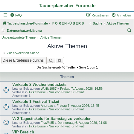
Tauberplanscher-Forum.de
FAQ
Registrieren
Anmelden
Tauberplanscher-Forum.de
F O R E N - Ü B E R S I C H T
Suche
Aktive Themen
S
Datenschutzerklärung
Unbeantwortete Themen
Aktive Themen
u
Aktive Themen
c
h
Zur erweiterten Suche
e
Suche
Erweiterte Suche
Die Suche ergab 40 Treffer • Seite
1
von
1
Themen
Verkaufe 2 Wochenendtickets
Letzter Beitrag von
Wolfie1987
«
Freitag 7. August 2026, 16:56
Verfasst in
Ticketbörse - Nur von Privat für Privat!
Antworten:
1
Verkaufe 1 Festival-Ticket
Letzter Beitrag von
Andreas
«
Freitag 7. August 2026, 16:45
Verfasst in
Ticketbörse - Nur von Privat für Privat!
Antworten:
4
V: 2 Tagestickets für Samstag zu verkaufen
Letzter Beitrag von
FraWit85
«
Donnerstag 6. August 2026, 21:08
Verfasst in
Ticketbörse - Nur von Privat für Privat!
VIP Bereich