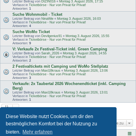
Letzter Beitrag von
DIZIN016
«
Montag 3. August 2026, 17:15
Verfasst in
Ticketbörse - Nur von Privat für Privat!
Antworten:
1
Suche Wohnmobil - Ticket
Letzter Beitrag von
NinaWie
«
Montag 3. August 2026, 16:03
Verfasst in
Ticketbörse - Nur von Privat für Privat!
Antworten:
4
Suche WoMo Ticket
Letzter Beitrag von
Devilgenius91
«
Montag 3. August 2026, 15:55
Verfasst in
Ticketbörse - Nur von Privat für Privat!
Antworten:
9
V: Verkaufe 2x Festival-Ticket inkl. Green Camping
Letzter Beitrag von
Sarah_2026
«
Montag 3. August 2026, 14:55
Verfasst in
Ticketbörse - Nur von Privat für Privat!
Antworten:
2
2 Festivaltickets mit Camping und WoMo Stellplatz
Letzter Beitrag von
Maxi18kraus
«
Montag 3. August 2026, 13:06
Verfasst in
Ticketbörse - Nur von Privat für Privat!
Antworten:
3
Verkaufe: 2x Taubertal 2026 Wochenendticket (inkl. Camping
Berg)
Letzter Beitrag von
Maxi18kraus
«
Montag 3. August 2026, 13:01
Verfasst in
Ticketbörse - Nur von Privat für Privat!
Antworten:
1
Die Suche ergab 40 Treffer • Seite
1
von
1
Diese Website nutzt Cookies, um dir den
Gehe zu
bestmöglichen Komfort bei der Nutzung zu
bieten.
Mehr erfahren
Tauberplanscher-Forum.de
F O R E N - Ü B E R S I C H T