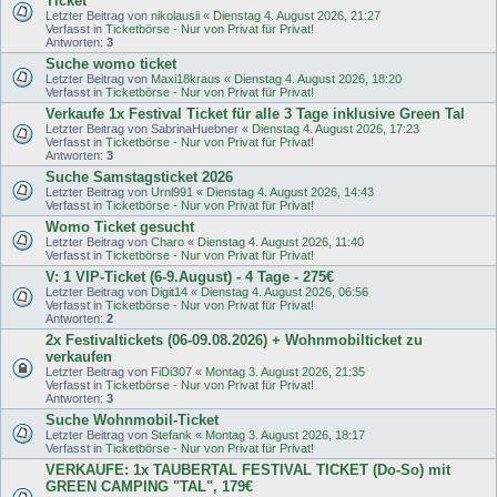
Ticket
Letzter Beitrag von
nikolausii
«
Dienstag 4. August 2026, 21:27
Verfasst in
Ticketbörse - Nur von Privat für Privat!
Antworten:
3
Suche womo ticket
Letzter Beitrag von
Maxi18kraus
«
Dienstag 4. August 2026, 18:20
Verfasst in
Ticketbörse - Nur von Privat für Privat!
Verkaufe 1x Festival Ticket für alle 3 Tage inklusive Green Tal
Letzter Beitrag von
SabrinaHuebner
«
Dienstag 4. August 2026, 17:23
Verfasst in
Ticketbörse - Nur von Privat für Privat!
Antworten:
3
Suche Samstagsticket 2026
Letzter Beitrag von
Urnl991
«
Dienstag 4. August 2026, 14:43
Verfasst in
Ticketbörse - Nur von Privat für Privat!
Womo Ticket gesucht
Letzter Beitrag von
Charo
«
Dienstag 4. August 2026, 11:40
Verfasst in
Ticketbörse - Nur von Privat für Privat!
V: 1 VIP-Ticket (6-9.August) - 4 Tage - 275€
Letzter Beitrag von
Digit14
«
Dienstag 4. August 2026, 06:56
Verfasst in
Ticketbörse - Nur von Privat für Privat!
Antworten:
2
2x Festivaltickets (06-09.08.2026) + Wohnmobilticket zu
verkaufen
Letzter Beitrag von
FiDi307
«
Montag 3. August 2026, 21:35
Verfasst in
Ticketbörse - Nur von Privat für Privat!
Antworten:
3
Suche Wohnmobil-Ticket
Letzter Beitrag von
Stefank
«
Montag 3. August 2026, 18:17
Verfasst in
Ticketbörse - Nur von Privat für Privat!
VERKAUFE: 1x TAUBERTAL FESTIVAL TICKET (Do-So) mit
GREEN CAMPING "TAL", 179€