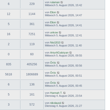
von
rulaman
6
229
Mittwoch 5. August 2026, 15:42
von
Elton
12
1144
Mittwoch 5. August 2026, 14:47
von
Elton
5
361
Mittwoch 5. August 2026, 14:41
von
unkow
16
7251
Mittwoch 5. August 2026, 12:41
von
Nisi1810
2
119
Mittwoch 5. August 2026, 11:40
von
ArturAGalstyan
0
60
Mittwoch 5. August 2026, 09:55
von
Öröc
835
405256
Mittwoch 5. August 2026, 00:56
von
Öröc
5618
1806689
Mittwoch 5. August 2026, 00:51
von
Öröc
6
136
Mittwoch 5. August 2026, 00:45
von
Hannah T.
5
161
Dienstag 4. August 2026, 23:54
von
nikolausii
3
572
Dienstag 4. August 2026, 21:27