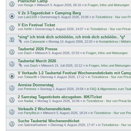
Planscher Camp
von
Hooge
»
Mittwoch 5. August 2026, 06:16
» in
Fragen, Infos und Meinungen
V 2x 3-Tagesticket + Camping Berg
von
Luki1328
»
Donnerstag 6. August 2026, 10:06
» in
Ticketbörse - Nur von Pri
V Ein Festival Ticket
von
HeWi
»
Donnerstag 6. August 2026, 14:07
» in
Ticketbörse - Nur von Privat 
*sing* ich trink dich schöööön, ich trink dich schööön.. *g*
von
Catweasle
»
Montag 14. August 2006, 22:03
» in
Kontaktbörse / Mitfah
Taubertal 2026 Presse
von
Dash
»
Mittwoch 5. August 2026, 22:53
» in
Fragen, Infos und Meinungen
Taubertal Merch 2026
von
Dash
»
Mittwoch 15. Juli 2026, 10:12
» in
Fragen, Infos und Meinungen
V Verkaufe 1-2 Taubertal Festival Wochenendetickets mit Cam
von
Tobias86
»
Dienstag 4. August 2026, 17:12
» in
Ticketbörse - Nur von Privat
Anreise Donnerstag
von
Pommes
»
Sonntag 2. August 2026, 19:58
» in
FAQ & Allgemeines zum Taub
2 Samstag Tagestickets abzugeben. 80€/Ticket
von
NadiaL
»
Montag 3. August 2026, 16:06
» in
Ticketbörse - Nur von Privat für
Verkaufe 2 Wochenendtickets
von
PartyBeLin
»
Mittwoch 5. August 2026, 18:24
» in
Ticketbörse - Nur von Priva
Suche Taubertal Wochenendticket
von
SabrinaHuebner
»
Dienstag 4. August 2026, 17:47
» in
Ticketbörse - Nur von