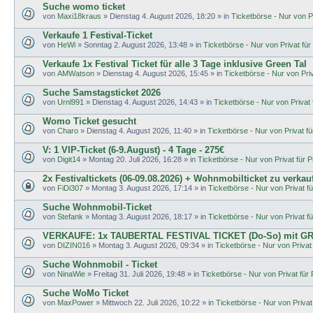
Suche womo ticket
von
Maxi18kraus
»
Dienstag 4. August 2026, 18:20
» in
Ticketbörse - Nur von Pr
Verkaufe 1 Festival-Ticket
von
HeWi
»
Sonntag 2. August 2026, 13:48
» in
Ticketbörse - Nur von Privat für 
Verkaufe 1x Festival Ticket für alle 3 Tage inklusive Green Tal
von
AMWatson
»
Dienstag 4. August 2026, 15:45
» in
Ticketbörse - Nur von Priva
Suche Samstagsticket 2026
von
Urnl991
»
Dienstag 4. August 2026, 14:43
» in
Ticketbörse - Nur von Privat f
Womo Ticket gesucht
von
Charo
»
Dienstag 4. August 2026, 11:40
» in
Ticketbörse - Nur von Privat für
V: 1 VIP-Ticket (6-9.August) - 4 Tage - 275€
von
Digit14
»
Montag 20. Juli 2026, 16:28
» in
Ticketbörse - Nur von Privat für Pr
2x Festivaltickets (06-09.08.2026) + Wohnmobilticket zu verkau
von
FiDi307
»
Montag 3. August 2026, 17:14
» in
Ticketbörse - Nur von Privat fü
Suche Wohnmobil-Ticket
von
Stefank
»
Montag 3. August 2026, 18:17
» in
Ticketbörse - Nur von Privat fü
VERKAUFE: 1x TAUBERTAL FESTIVAL TICKET (Do-So) mit G
von
DIZIN016
»
Montag 3. August 2026, 09:34
» in
Ticketbörse - Nur von Privat 
Suche Wohnmobil - Ticket
von
NinaWie
»
Freitag 31. Juli 2026, 19:48
» in
Ticketbörse - Nur von Privat für P
Suche WoMo Ticket
von
MaxPower
»
Mittwoch 22. Juli 2026, 10:22
» in
Ticketbörse - Nur von Privat 