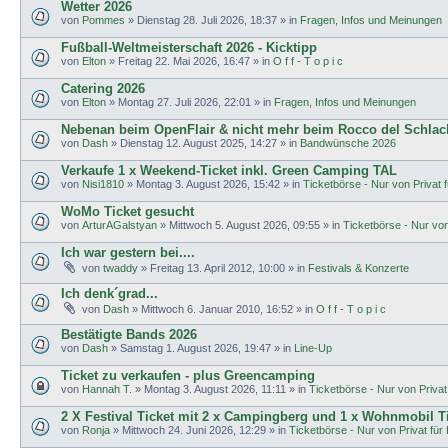
Wetter 2026
von
Pommes
»
Dienstag 28. Juli 2026, 18:37
» in
Fragen, Infos und Meinungen
Fußball-Weltmeisterschaft 2026 - Kicktipp
von
Elton
»
Freitag 22. Mai 2026, 16:47
» in
O f f - T o p i c
Catering 2026
von
Elton
»
Montag 27. Juli 2026, 22:01
» in
Fragen, Infos und Meinungen
Nebenan beim OpenFlair & nicht mehr beim Rocco del Schlac
von
Dash
»
Dienstag 12. August 2025, 14:27
» in
Bandwünsche 2026
Verkaufe 1 x Weekend-Ticket inkl. Green Camping TAL
von
Nisi1810
»
Montag 3. August 2026, 15:42
» in
Ticketbörse - Nur von Privat f
WoMo Ticket gesucht
von
ArturAGalstyan
»
Mittwoch 5. August 2026, 09:55
» in
Ticketbörse - Nur von 
Ich war gestern bei....
von
twaddy
»
Freitag 13. April 2012, 10:00
» in
Festivals & Konzerte
Ich denk´grad...
von
Dash
»
Mittwoch 6. Januar 2010, 16:52
» in
O f f - T o p i c
Bestätigte Bands 2026
von
Dash
»
Samstag 1. August 2026, 19:47
» in
Line-Up
Ticket zu verkaufen - plus Greencamping
von
Hannah T.
»
Montag 3. August 2026, 11:11
» in
Ticketbörse - Nur von Privat 
2 X Festival Ticket mit 2 x Campingberg und 1 x Wohnmobil T
von
Ronja
»
Mittwoch 24. Juni 2026, 12:29
» in
Ticketbörse - Nur von Privat für 