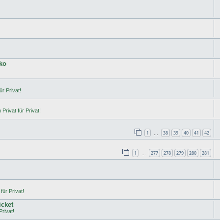
ko
ür Privat!
Privat für Privat!
1
38
39
40
41
42
…
1
277
278
279
280
281
…
für Privat!
icket
Privat!