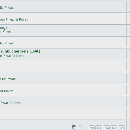
ür Privat!
on Privat für Privat!
erg)
r Privat!
ür Privat!
 Frühbucherpreis (164€)
 Privat für Privat!
 für Privat!
ür Privat!
rivat für Privat!
1
170
171
172
173
174
…