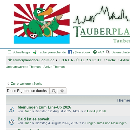
Schnellzugriff
Tauberplanscher.de
@Facebook
FAQ
Datenschutz
Tauberplanscher-Forum.de
F O R E N - Ü B E R S I C H T
Suche
Aktiv
Unbeantwortete Themen
Aktive Themen
Zur erweiterten Suche
Suche
Erweiterte Suche
Theme
Meinungen zum Line-Up 2026
von
Dash
»
Dienstag 12. August 2025, 14:33
» in
Line-Up 2026
Bald ist es soweit....
von
Dash
»
Dienstag 4. August 2026, 20:37
» in
Fragen, Infos und Meinungen