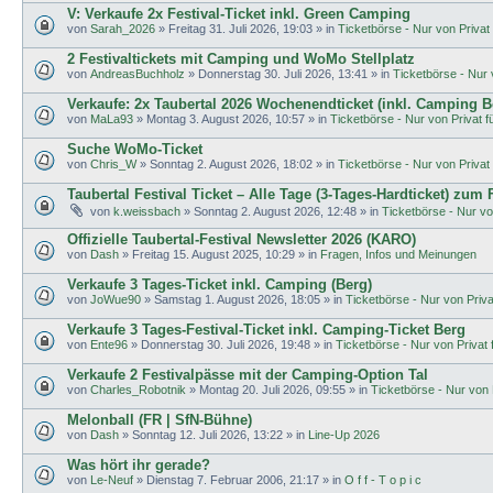
V: Verkaufe 2x Festival-Ticket inkl. Green Camping
von
Sarah_2026
»
Freitag 31. Juli 2026, 19:03
» in
Ticketbörse - Nur von Privat f
2 Festivaltickets mit Camping und WoMo Stellplatz
von
AndreasBuchholz
»
Donnerstag 30. Juli 2026, 13:41
» in
Ticketbörse - Nur v
Verkaufe: 2x Taubertal 2026 Wochenendticket (inkl. Camping B
von
MaLa93
»
Montag 3. August 2026, 10:57
» in
Ticketbörse - Nur von Privat fü
Suche WoMo-Ticket
von
Chris_W
»
Sonntag 2. August 2026, 18:02
» in
Ticketbörse - Nur von Privat f
Taubertal Festival Ticket – Alle Tage (3-Tages-Hardticket) zum
von
k.weissbach
»
Sonntag 2. August 2026, 12:48
» in
Ticketbörse - Nur von
Offizielle Taubertal-Festival Newsletter 2026 (KARO)
von
Dash
»
Freitag 15. August 2025, 10:29
» in
Fragen, Infos und Meinungen
Verkaufe 3 Tages-Ticket inkl. Camping (Berg)
von
JoWue90
»
Samstag 1. August 2026, 18:05
» in
Ticketbörse - Nur von Privat
Verkaufe 3 Tages-Festival-Ticket inkl. Camping-Ticket Berg
von
Ente96
»
Donnerstag 30. Juli 2026, 19:48
» in
Ticketbörse - Nur von Privat f
Verkaufe 2 Festivalpässe mit der Camping-Option Tal
von
Charles_Robotnik
»
Montag 20. Juli 2026, 09:55
» in
Ticketbörse - Nur von P
Melonball (FR | SfN-Bühne)
von
Dash
»
Sonntag 12. Juli 2026, 13:22
» in
Line-Up 2026
Was hört ihr gerade?
von
Le-Neuf
»
Dienstag 7. Februar 2006, 21:17
» in
O f f - T o p i c