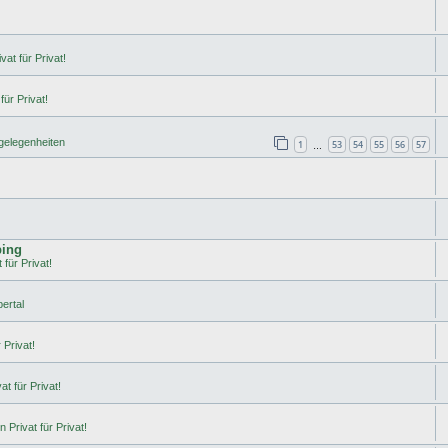
vat für Privat!
für Privat!
rgelegenheiten
1
53
54
55
56
57
…
ping
 für Privat!
ertal
 Privat!
t für Privat!
 Privat für Privat!