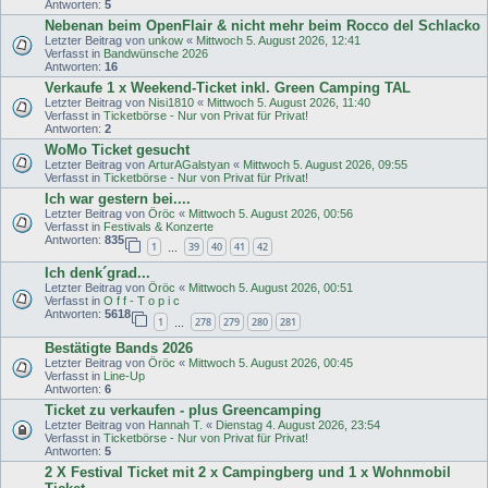
Antworten:
5
Nebenan beim OpenFlair & nicht mehr beim Rocco del Schlacko
Letzter Beitrag von
unkow
«
Mittwoch 5. August 2026, 12:41
Verfasst in
Bandwünsche 2026
Antworten:
16
Verkaufe 1 x Weekend-Ticket inkl. Green Camping TAL
Letzter Beitrag von
Nisi1810
«
Mittwoch 5. August 2026, 11:40
Verfasst in
Ticketbörse - Nur von Privat für Privat!
Antworten:
2
WoMo Ticket gesucht
Letzter Beitrag von
ArturAGalstyan
«
Mittwoch 5. August 2026, 09:55
Verfasst in
Ticketbörse - Nur von Privat für Privat!
Ich war gestern bei....
Letzter Beitrag von
Öröc
«
Mittwoch 5. August 2026, 00:56
Verfasst in
Festivals & Konzerte
Antworten:
835
1
39
40
41
42
…
Ich denk´grad...
Letzter Beitrag von
Öröc
«
Mittwoch 5. August 2026, 00:51
Verfasst in
O f f - T o p i c
Antworten:
5618
1
278
279
280
281
…
Bestätigte Bands 2026
Letzter Beitrag von
Öröc
«
Mittwoch 5. August 2026, 00:45
Verfasst in
Line-Up
Antworten:
6
Ticket zu verkaufen - plus Greencamping
Letzter Beitrag von
Hannah T.
«
Dienstag 4. August 2026, 23:54
Verfasst in
Ticketbörse - Nur von Privat für Privat!
Antworten:
5
2 X Festival Ticket mit 2 x Campingberg und 1 x Wohnmobil