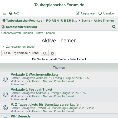
Tauberplanscher-Forum.de
FAQ
Registrieren
Anmelden
Tauberplanscher-Forum.de
F O R E N - Ü B E R S I C H T
Suche
Aktive Themen
S
Datenschutzerklärung
Unbeantwortete Themen
Aktive Themen
u
Aktive Themen
c
h
Zur erweiterten Suche
e
Suche
Erweiterte Suche
Die Suche ergab 44 Treffer • Seite
1
von
1
Themen
Verkaufe 2 Wochenendtickets
Letzter Beitrag von
Wolfie1987
«
Freitag 7. August 2026, 16:56
Verfasst in
Ticketbörse - Nur von Privat für Privat!
Antworten:
1
Verkaufe 1 Festival-Ticket
Letzter Beitrag von
Andreas
«
Freitag 7. August 2026, 16:45
Verfasst in
Ticketbörse - Nur von Privat für Privat!
Antworten:
4
V: 2 Tagestickets für Samstag zu verkaufen
Letzter Beitrag von
FraWit85
«
Donnerstag 6. August 2026, 21:08
Verfasst in
Ticketbörse - Nur von Privat für Privat!
VIP Bereich