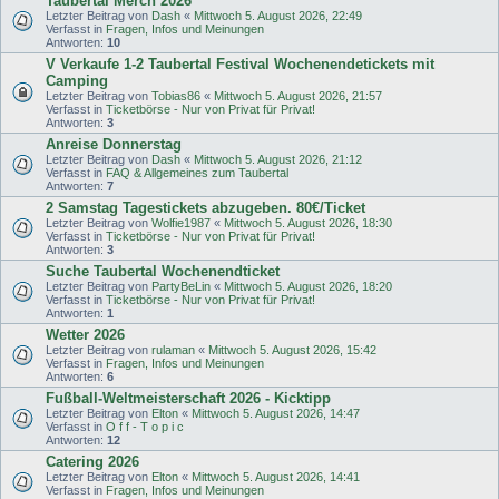
Taubertal Merch 2026
Letzter Beitrag von
Dash
«
Mittwoch 5. August 2026, 22:49
Verfasst in
Fragen, Infos und Meinungen
Antworten:
10
V Verkaufe 1-2 Taubertal Festival Wochenendetickets mit
Camping
Letzter Beitrag von
Tobias86
«
Mittwoch 5. August 2026, 21:57
Verfasst in
Ticketbörse - Nur von Privat für Privat!
Antworten:
3
Anreise Donnerstag
Letzter Beitrag von
Dash
«
Mittwoch 5. August 2026, 21:12
Verfasst in
FAQ & Allgemeines zum Taubertal
Antworten:
7
2 Samstag Tagestickets abzugeben. 80€/Ticket
Letzter Beitrag von
Wolfie1987
«
Mittwoch 5. August 2026, 18:30
Verfasst in
Ticketbörse - Nur von Privat für Privat!
Antworten:
3
Suche Taubertal Wochenendticket
Letzter Beitrag von
PartyBeLin
«
Mittwoch 5. August 2026, 18:20
Verfasst in
Ticketbörse - Nur von Privat für Privat!
Antworten:
1
Wetter 2026
Letzter Beitrag von
rulaman
«
Mittwoch 5. August 2026, 15:42
Verfasst in
Fragen, Infos und Meinungen
Antworten:
6
Fußball-Weltmeisterschaft 2026 - Kicktipp
Letzter Beitrag von
Elton
«
Mittwoch 5. August 2026, 14:47
Verfasst in
O f f - T o p i c
Antworten:
12
Catering 2026
Letzter Beitrag von
Elton
«
Mittwoch 5. August 2026, 14:41
Verfasst in
Fragen, Infos und Meinungen