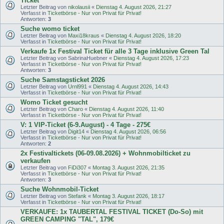
Ticket
Letzter Beitrag von
nikolausii
«
Dienstag 4. August 2026, 21:27
Verfasst in
Ticketbörse - Nur von Privat für Privat!
Antworten:
3
Suche womo ticket
Letzter Beitrag von
Maxi18kraus
«
Dienstag 4. August 2026, 18:20
Verfasst in
Ticketbörse - Nur von Privat für Privat!
Verkaufe 1x Festival Ticket für alle 3 Tage inklusive Green Tal
Letzter Beitrag von
SabrinaHuebner
«
Dienstag 4. August 2026, 17:23
Verfasst in
Ticketbörse - Nur von Privat für Privat!
Antworten:
3
Suche Samstagsticket 2026
Letzter Beitrag von
Urnl991
«
Dienstag 4. August 2026, 14:43
Verfasst in
Ticketbörse - Nur von Privat für Privat!
Womo Ticket gesucht
Letzter Beitrag von
Charo
«
Dienstag 4. August 2026, 11:40
Verfasst in
Ticketbörse - Nur von Privat für Privat!
V: 1 VIP-Ticket (6-9.August) - 4 Tage - 275€
Letzter Beitrag von
Digit14
«
Dienstag 4. August 2026, 06:56
Verfasst in
Ticketbörse - Nur von Privat für Privat!
Antworten:
2
2x Festivaltickets (06-09.08.2026) + Wohnmobilticket zu
verkaufen
Letzter Beitrag von
FiDi307
«
Montag 3. August 2026, 21:35
Verfasst in
Ticketbörse - Nur von Privat für Privat!
Antworten:
3
Suche Wohnmobil-Ticket
Letzter Beitrag von
Stefank
«
Montag 3. August 2026, 18:17
Verfasst in
Ticketbörse - Nur von Privat für Privat!
VERKAUFE: 1x TAUBERTAL FESTIVAL TICKET (Do-So) mit
GREEN CAMPING "TAL", 179€