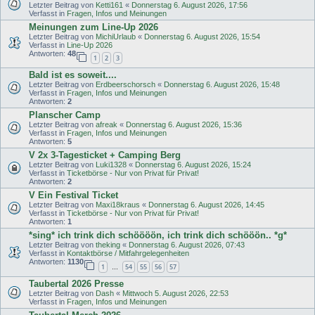
Letzter Beitrag von
Ketti161
«
Donnerstag 6. August 2026, 17:56
Verfasst in
Fragen, Infos und Meinungen
Meinungen zum Line-Up 2026
Letzter Beitrag von
MichiUrlaub
«
Donnerstag 6. August 2026, 15:54
Verfasst in
Line-Up 2026
Antworten:
48
1
2
3
Bald ist es soweit....
Letzter Beitrag von
Erdbeerschorsch
«
Donnerstag 6. August 2026, 15:48
Verfasst in
Fragen, Infos und Meinungen
Antworten:
2
Planscher Camp
Letzter Beitrag von
afreak
«
Donnerstag 6. August 2026, 15:36
Verfasst in
Fragen, Infos und Meinungen
Antworten:
5
V 2x 3-Tagesticket + Camping Berg
Letzter Beitrag von
Luki1328
«
Donnerstag 6. August 2026, 15:24
Verfasst in
Ticketbörse - Nur von Privat für Privat!
Antworten:
2
V Ein Festival Ticket
Letzter Beitrag von
Maxi18kraus
«
Donnerstag 6. August 2026, 14:45
Verfasst in
Ticketbörse - Nur von Privat für Privat!
Antworten:
1
*sing* ich trink dich schöööön, ich trink dich schööön.. *g*
Letzter Beitrag von
theking
«
Donnerstag 6. August 2026, 07:43
Verfasst in
Kontaktbörse / Mitfahrgelegenheiten
Antworten:
1130
1
54
55
56
57
…
Taubertal 2026 Presse
Letzter Beitrag von
Dash
«
Mittwoch 5. August 2026, 22:53
Verfasst in
Fragen, Infos und Meinungen