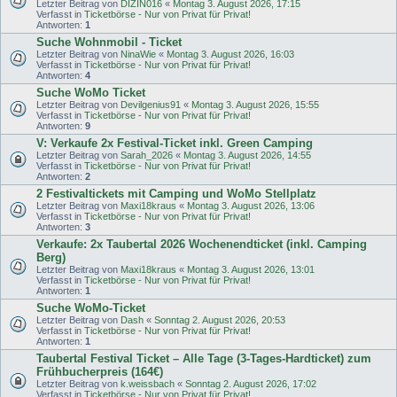
Letzter Beitrag von
DIZIN016
«
Montag 3. August 2026, 17:15
Verfasst in
Ticketbörse - Nur von Privat für Privat!
Antworten:
1
Suche Wohnmobil - Ticket
Letzter Beitrag von
NinaWie
«
Montag 3. August 2026, 16:03
Verfasst in
Ticketbörse - Nur von Privat für Privat!
Antworten:
4
Suche WoMo Ticket
Letzter Beitrag von
Devilgenius91
«
Montag 3. August 2026, 15:55
Verfasst in
Ticketbörse - Nur von Privat für Privat!
Antworten:
9
V: Verkaufe 2x Festival-Ticket inkl. Green Camping
Letzter Beitrag von
Sarah_2026
«
Montag 3. August 2026, 14:55
Verfasst in
Ticketbörse - Nur von Privat für Privat!
Antworten:
2
2 Festivaltickets mit Camping und WoMo Stellplatz
Letzter Beitrag von
Maxi18kraus
«
Montag 3. August 2026, 13:06
Verfasst in
Ticketbörse - Nur von Privat für Privat!
Antworten:
3
Verkaufe: 2x Taubertal 2026 Wochenendticket (inkl. Camping
Berg)
Letzter Beitrag von
Maxi18kraus
«
Montag 3. August 2026, 13:01
Verfasst in
Ticketbörse - Nur von Privat für Privat!
Antworten:
1
Suche WoMo-Ticket
Letzter Beitrag von
Dash
«
Sonntag 2. August 2026, 20:53
Verfasst in
Ticketbörse - Nur von Privat für Privat!
Antworten:
1
Taubertal Festival Ticket – Alle Tage (3-Tages-Hardticket) zum
Frühbucherpreis (164€)
Letzter Beitrag von
k.weissbach
«
Sonntag 2. August 2026, 17:02
Verfasst in
Ticketbörse - Nur von Privat für Privat!