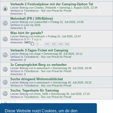
Verkaufe 2 Festivalpässe mit der Camping-Option Tal
Letzter Beitrag von
Charles_Robotnik
«
Samstag 1. August 2026, 13:34
Verfasst in
Ticketbörse - Nur von Privat für Privat!
Antworten:
1
Melonball (FR | SfN-Bühne)
Letzter Beitrag von
zokker000
«
Freitag 31. Juli 2026, 14:58
Verfasst in
Line-Up 2026
Antworten:
5
Was hört ihr gerade?
Letzter Beitrag von
kottsack
«
Freitag 31. Juli 2026, 13:47
Verfasst in
O f f - T o p i c
Antworten:
3467
1
171
172
173
174
…
Verkaufe 3-Tages-Ticket mit Camping
Letzter Beitrag von
Auge
«
Donnerstag 30. Juli 2026, 19:12
Verfasst in
Ticketbörse - Nur von Privat für Privat!
Antworten:
2
1x Campingticket Berg zu verkaufen
Letzter Beitrag von
k.weissbach
«
Donnerstag 30. Juli 2026, 18:49
Verfasst in
Ticketbörse - Nur von Privat für Privat!
Antworten:
1
Suche dringend Wohnmobilticket
Letzter Beitrag von
k.weissbach
«
Donnerstag 30. Juli 2026, 18:32
Verfasst in
Ticketbörse - Nur von Privat für Privat!
Suche: Tageskarte für Samstag
Letzter Beitrag von
Doris_NAB
«
Donnerstag 30. Juli 2026, 17:15
Verfasst in
Ticketbörse - Nur von Privat für Privat!
Die Suche ergab 49 Treffer • Seite
1
von
1
Diese Website nutzt Cookies, um dir den