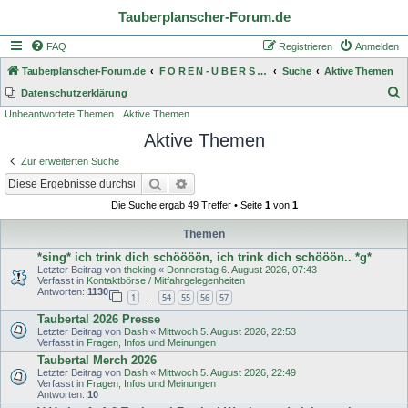
Tauberplanscher-Forum.de
FAQ
Registrieren
Anmelden
Tauberplanscher-Forum.de
F O R E N - Ü B E R S I C H T
Suche
Aktive Themen
S
Datenschutzerklärung
Unbeantwortete Themen
Aktive Themen
u
Aktive Themen
c
h
Zur erweiterten Suche
e
Suche
Erweiterte Suche
Die Suche ergab 49 Treffer • Seite
1
von
1
Themen
*sing* ich trink dich schöööön, ich trink dich schööön.. *g*
Letzter Beitrag von
theking
«
Donnerstag 6. August 2026, 07:43
Verfasst in
Kontaktbörse / Mitfahrgelegenheiten
Antworten:
1130
1
54
55
56
57
…
Taubertal 2026 Presse
Letzter Beitrag von
Dash
«
Mittwoch 5. August 2026, 22:53
Verfasst in
Fragen, Infos und Meinungen
Taubertal Merch 2026
Letzter Beitrag von
Dash
«
Mittwoch 5. August 2026, 22:49
Verfasst in
Fragen, Infos und Meinungen
Antworten:
10