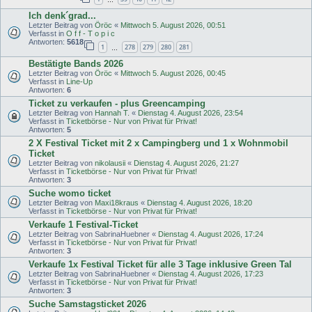
Ich denk´grad...
Letzter Beitrag von
Öröc
«
Mittwoch 5. August 2026, 00:51
Verfasst in
O f f - T o p i c
Antworten:
5618
1
278
279
280
281
…
Bestätigte Bands 2026
Letzter Beitrag von
Öröc
«
Mittwoch 5. August 2026, 00:45
Verfasst in
Line-Up
Antworten:
6
Ticket zu verkaufen - plus Greencamping
Letzter Beitrag von
Hannah T.
«
Dienstag 4. August 2026, 23:54
Verfasst in
Ticketbörse - Nur von Privat für Privat!
Antworten:
5
2 X Festival Ticket mit 2 x Campingberg und 1 x Wohnmobil
Ticket
Letzter Beitrag von
nikolausii
«
Dienstag 4. August 2026, 21:27
Verfasst in
Ticketbörse - Nur von Privat für Privat!
Antworten:
3
Suche womo ticket
Letzter Beitrag von
Maxi18kraus
«
Dienstag 4. August 2026, 18:20
Verfasst in
Ticketbörse - Nur von Privat für Privat!
Verkaufe 1 Festival-Ticket
Letzter Beitrag von
SabrinaHuebner
«
Dienstag 4. August 2026, 17:24
Verfasst in
Ticketbörse - Nur von Privat für Privat!
Antworten:
3
Verkaufe 1x Festival Ticket für alle 3 Tage inklusive Green Tal
Letzter Beitrag von
SabrinaHuebner
«
Dienstag 4. August 2026, 17:23
Verfasst in
Ticketbörse - Nur von Privat für Privat!
Antworten:
3
Suche Samstagsticket 2026