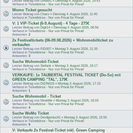
Letzter Beitrag von
Urnl991
«
Dienstag 4. August 2026, 14:43
Verfasst in
Ticketbörse - Nur von Privat für Privat!
Womo Ticket gesucht
Letzter Beitrag von
Charo
«
Dienstag 4. August 2026, 11:40
Verfasst in
Ticketbörse - Nur von Privat für Privat!
V: 1 VIP-Ticket (6-9.August) - 4 Tage - 275€
Letzter Beitrag von
Digit14
«
Dienstag 4. August 2026, 06:56
Verfasst in
Ticketbörse - Nur von Privat für Privat!
Antworten:
2
2x Festivaltickets (06-09.08.2026) + Wohnmobilticket zu
verkaufen
Letzter Beitrag von
FiDi307
«
Montag 3. August 2026, 21:35
Verfasst in
Ticketbörse - Nur von Privat für Privat!
Antworten:
3
Suche Wohnmobil-Ticket
Letzter Beitrag von
Stefank
«
Montag 3. August 2026, 18:17
Verfasst in
Ticketbörse - Nur von Privat für Privat!
VERKAUFE: 1x TAUBERTAL FESTIVAL TICKET (Do-So) mit
GREEN CAMPING "TAL", 179€
Letzter Beitrag von
DIZIN016
«
Montag 3. August 2026, 17:15
Verfasst in
Ticketbörse - Nur von Privat für Privat!
Antworten:
1
Suche Wohnmobil - Ticket
Letzter Beitrag von
NinaWie
«
Montag 3. August 2026, 16:03
Verfasst in
Ticketbörse - Nur von Privat für Privat!
Antworten:
4
Suche WoMo Ticket
Letzter Beitrag von
Devilgenius91
«
Montag 3. August 2026, 15:55
Verfasst in
Ticketbörse - Nur von Privat für Privat!
Antworten:
9
V: Verkaufe 2x Festival-Ticket inkl. Green Camping