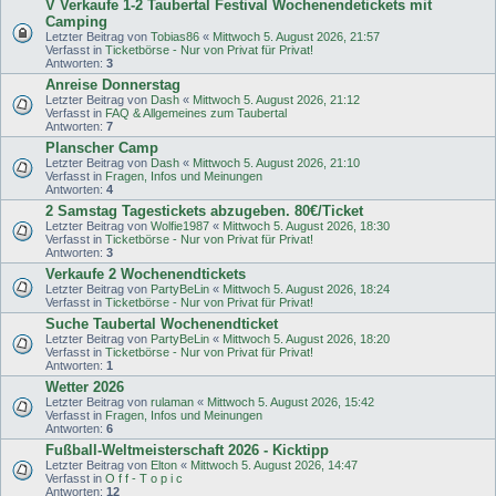
V Verkaufe 1-2 Taubertal Festival Wochenendetickets mit
Camping
Letzter Beitrag von
Tobias86
«
Mittwoch 5. August 2026, 21:57
Verfasst in
Ticketbörse - Nur von Privat für Privat!
Antworten:
3
Anreise Donnerstag
Letzter Beitrag von
Dash
«
Mittwoch 5. August 2026, 21:12
Verfasst in
FAQ & Allgemeines zum Taubertal
Antworten:
7
Planscher Camp
Letzter Beitrag von
Dash
«
Mittwoch 5. August 2026, 21:10
Verfasst in
Fragen, Infos und Meinungen
Antworten:
4
2 Samstag Tagestickets abzugeben. 80€/Ticket
Letzter Beitrag von
Wolfie1987
«
Mittwoch 5. August 2026, 18:30
Verfasst in
Ticketbörse - Nur von Privat für Privat!
Antworten:
3
Verkaufe 2 Wochenendtickets
Letzter Beitrag von
PartyBeLin
«
Mittwoch 5. August 2026, 18:24
Verfasst in
Ticketbörse - Nur von Privat für Privat!
Suche Taubertal Wochenendticket
Letzter Beitrag von
PartyBeLin
«
Mittwoch 5. August 2026, 18:20
Verfasst in
Ticketbörse - Nur von Privat für Privat!
Antworten:
1
Wetter 2026
Letzter Beitrag von
rulaman
«
Mittwoch 5. August 2026, 15:42
Verfasst in
Fragen, Infos und Meinungen
Antworten:
6
Fußball-Weltmeisterschaft 2026 - Kicktipp
Letzter Beitrag von
Elton
«
Mittwoch 5. August 2026, 14:47
Verfasst in
O f f - T o p i c
Antworten:
12