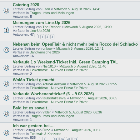
Catering 2026
Letzter Beitrag von
Elton
«
Mittwoch 5. August 2026, 14:41
Verfasst in
Fragen, Infos und Meinungen
Antworten:
5
Meinungen zum Line-Up 2026
Letzter Beitrag von
The Reaper
«
Mittwoch 5. August 2026, 13:00
Verfasst in
Line-Up 2026
Antworten:
47
1
2
3
Nebenan beim OpenFlair & nicht mehr beim Rocco del Schlacko
Letzter Beitrag von
unkow
«
Mittwoch 5. August 2026, 12:41
Verfasst in
Bandwünsche 2026
Antworten:
16
Verkaufe 1 x Weekend-Ticket inkl. Green Camping TAL
Letzter Beitrag von
Nisi1810
«
Mittwoch 5. August 2026, 11:40
Verfasst in
Ticketbörse - Nur von Privat für Privat!
Antworten:
2
WoMo Ticket gesucht
Letzter Beitrag von
ArturAGalstyan
«
Mittwoch 5. August 2026, 09:55
Verfasst in
Ticketbörse - Nur von Privat für Privat!
Verkaufe Wochenendticket! (6. - 9.08.2026)
Letzter Beitrag von
taubertalfestival
«
Mittwoch 5. August 2026, 08:05
Verfasst in
Ticketbörse - Nur von Privat für Privat!
Bald ist es soweit....
Letzter Beitrag von
vfbler
«
Mittwoch 5. August 2026, 06:36
Verfasst in
Fragen, Infos und Meinungen
Antworten:
1
Ich war gestern bei....
Letzter Beitrag von
Öröc
«
Mittwoch 5. August 2026, 00:56
Verfasst in
Festivals & Konzerte
Antworten:
835
1
39
40
41
42
…