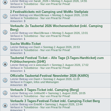
Letzter Beitrag von
Sarah_2026
«
Montag 3. August 2026, 14:55
Verfasst in
Ticketbörse - Nur von Privat für Privat!
Antworten:
2
2 Festivaltickets mit Camping und WoMo Stellplatz
Letzter Beitrag von
Maxi18kraus
«
Montag 3. August 2026, 13:06
Verfasst in
Ticketbörse - Nur von Privat für Privat!
Antworten:
3
Verkaufe: 2x Taubertal 2026 Wochenendticket (inkl. Camping
Berg)
Letzter Beitrag von
Maxi18kraus
«
Montag 3. August 2026, 13:01
Verfasst in
Ticketbörse - Nur von Privat für Privat!
Antworten:
1
Suche WoMo-Ticket
Letzter Beitrag von
Dash
«
Sonntag 2. August 2026, 20:53
Verfasst in
Ticketbörse - Nur von Privat für Privat!
Antworten:
1
Taubertal Festival Ticket – Alle Tage (3-Tages-Hardticket) zum
Frühbucherpreis (164€)
Letzter Beitrag von
k.weissbach
«
Sonntag 2. August 2026, 17:02
Verfasst in
Ticketbörse - Nur von Privat für Privat!
Antworten:
1
Offizielle Taubertal-Festival Newsletter 2026 (KARO)
Letzter Beitrag von
Dash
«
Sonntag 2. August 2026, 11:29
Verfasst in
Fragen, Infos und Meinungen
Antworten:
15
Verkaufe 3 Tages-Ticket inkl. Camping (Berg)
Letzter Beitrag von
JoWue90
«
Samstag 1. August 2026, 18:05
Verfasst in
Ticketbörse - Nur von Privat für Privat!
Verkaufe 3 Tages-Festival-Ticket inkl. Camping-Ticket Berg
Letzter Beitrag von
Ente96
«
Samstag 1. August 2026, 13:44
Verfasst in
Ticketbörse - Nur von Privat für Privat!
Antworten:
1