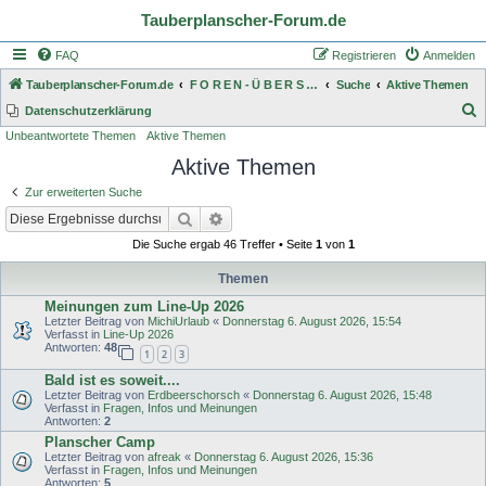
Tauberplanscher-Forum.de
FAQ
Registrieren
Anmelden
Tauberplanscher-Forum.de
F O R E N - Ü B E R S I C H T
Suche
Aktive Themen
S
Datenschutzerklärung
Unbeantwortete Themen
Aktive Themen
u
Aktive Themen
c
h
Zur erweiterten Suche
e
Suche
Erweiterte Suche
Die Suche ergab 46 Treffer • Seite
1
von
1
Themen
Meinungen zum Line-Up 2026
Letzter Beitrag von
MichiUrlaub
«
Donnerstag 6. August 2026, 15:54
Verfasst in
Line-Up 2026
Antworten:
48
1
2
3
Bald ist es soweit....
Letzter Beitrag von
Erdbeerschorsch
«
Donnerstag 6. August 2026, 15:48
Verfasst in
Fragen, Infos und Meinungen
Antworten:
2
Planscher Camp
Letzter Beitrag von
afreak
«
Donnerstag 6. August 2026, 15:36
Verfasst in
Fragen, Infos und Meinungen
Antworten:
5