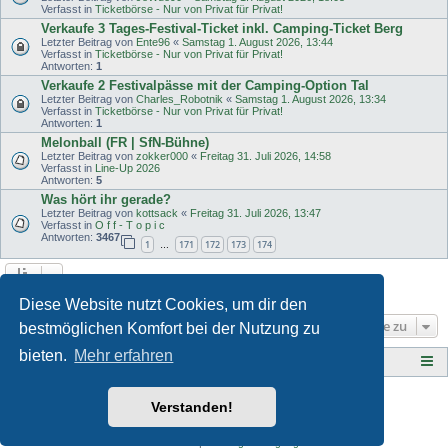
Verfasst in
Ticketbörse - Nur von Privat für Privat!
Verkaufe 3 Tages-Festival-Ticket inkl. Camping-Ticket Berg
Letzter Beitrag von
Ente96
«
Samstag 1. August 2026, 13:44
Verfasst in
Ticketbörse - Nur von Privat für Privat!
Antworten:
1
Verkaufe 2 Festivalpässe mit der Camping-Option Tal
Letzter Beitrag von
Charles_Robotnik
«
Samstag 1. August 2026, 13:34
Verfasst in
Ticketbörse - Nur von Privat für Privat!
Antworten:
1
Melonball (FR | SfN-Bühne)
Letzter Beitrag von
zokker000
«
Freitag 31. Juli 2026, 14:58
Verfasst in
Line-Up 2026
Antworten:
5
Was hört ihr gerade?
Letzter Beitrag von
kottsack
«
Freitag 31. Juli 2026, 13:47
Verfasst in
O f f - T o p i c
Antworten:
3467
1
171
172
173
174
…
Die Suche ergab 46 Treffer • Seite
1
von
1
Diese Website nutzt Cookies, um dir den
Gehe zu
bestmöglichen Komfort bei der Nutzung zu
bieten.
Mehr erfahren
Tauberplanscher-Forum.de
F O R E N - Ü B E R S I C H T
Style developer by
Zuma Portal
,
Verstanden!
Powered by
phpBB
® Forum Software © phpBB Limited
Deutsche Übersetzung durch
phpBB.de
Datenschutz
|
Nutzungsbedingungen