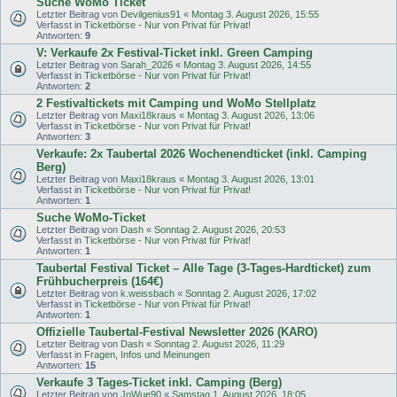
Suche WoMo Ticket
Letzter Beitrag von
Devilgenius91
«
Montag 3. August 2026, 15:55
Verfasst in
Ticketbörse - Nur von Privat für Privat!
Antworten:
9
V: Verkaufe 2x Festival-Ticket inkl. Green Camping
Letzter Beitrag von
Sarah_2026
«
Montag 3. August 2026, 14:55
Verfasst in
Ticketbörse - Nur von Privat für Privat!
Antworten:
2
2 Festivaltickets mit Camping und WoMo Stellplatz
Letzter Beitrag von
Maxi18kraus
«
Montag 3. August 2026, 13:06
Verfasst in
Ticketbörse - Nur von Privat für Privat!
Antworten:
3
Verkaufe: 2x Taubertal 2026 Wochenendticket (inkl. Camping
Berg)
Letzter Beitrag von
Maxi18kraus
«
Montag 3. August 2026, 13:01
Verfasst in
Ticketbörse - Nur von Privat für Privat!
Antworten:
1
Suche WoMo-Ticket
Letzter Beitrag von
Dash
«
Sonntag 2. August 2026, 20:53
Verfasst in
Ticketbörse - Nur von Privat für Privat!
Antworten:
1
Taubertal Festival Ticket – Alle Tage (3-Tages-Hardticket) zum
Frühbucherpreis (164€)
Letzter Beitrag von
k.weissbach
«
Sonntag 2. August 2026, 17:02
Verfasst in
Ticketbörse - Nur von Privat für Privat!
Antworten:
1
Offizielle Taubertal-Festival Newsletter 2026 (KARO)
Letzter Beitrag von
Dash
«
Sonntag 2. August 2026, 11:29
Verfasst in
Fragen, Infos und Meinungen
Antworten:
15
Verkaufe 3 Tages-Ticket inkl. Camping (Berg)
Letzter Beitrag von
JoWue90
«
Samstag 1. August 2026, 18:05