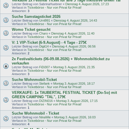
Verkaufe 1x Festival Ticket für alle 3 Tage inklusive Green Tal
Letzter Beitrag von
SabrinaHuebner
«
Dienstag 4. August 2026, 17:23
Verfasst in
Ticketbörse - Nur von Privat für Privat!
Antworten:
3
Suche Samstagsticket 2026
Letzter Beitrag von
Urnl991
«
Dienstag 4. August 2026, 14:43
Verfasst in
Ticketbörse - Nur von Privat für Privat!
Womo Ticket gesucht
Letzter Beitrag von
Charo
«
Dienstag 4. August 2026, 11:40
Verfasst in
Ticketbörse - Nur von Privat für Privat!
V: 1 VIP-Ticket (6-9.August) - 4 Tage - 275€
Letzter Beitrag von
Digit14
«
Dienstag 4. August 2026, 06:56
Verfasst in
Ticketbörse - Nur von Privat für Privat!
Antworten:
2
2x Festivaltickets (06-09.08.2026) + Wohnmobilticket zu
verkaufen
Letzter Beitrag von
FiDi307
«
Montag 3. August 2026, 21:35
Verfasst in
Ticketbörse - Nur von Privat für Privat!
Antworten:
3
Suche Wohnmobil-Ticket
Letzter Beitrag von
Stefank
«
Montag 3. August 2026, 18:17
Verfasst in
Ticketbörse - Nur von Privat für Privat!
VERKAUFE: 1x TAUBERTAL FESTIVAL TICKET (Do-So) mit
GREEN CAMPING "TAL", 179€
Letzter Beitrag von
DIZIN016
«
Montag 3. August 2026, 17:15
Verfasst in
Ticketbörse - Nur von Privat für Privat!
Antworten:
1
Suche Wohnmobil - Ticket
Letzter Beitrag von
NinaWie
«
Montag 3. August 2026, 16:03
Verfasst in
Ticketbörse - Nur von Privat für Privat!
Antworten:
4