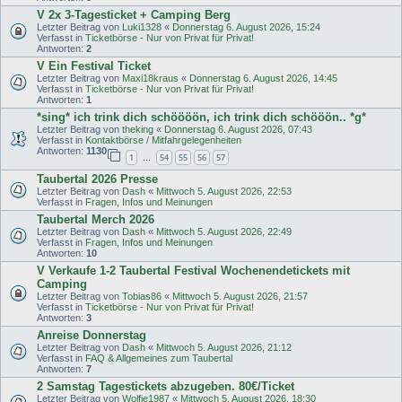
V 2x 3-Tagesticket + Camping Berg
Letzter Beitrag von
Luki1328
«
Donnerstag 6. August 2026, 15:24
Verfasst in
Ticketbörse - Nur von Privat für Privat!
Antworten:
2
V Ein Festival Ticket
Letzter Beitrag von
Maxi18kraus
«
Donnerstag 6. August 2026, 14:45
Verfasst in
Ticketbörse - Nur von Privat für Privat!
Antworten:
1
*sing* ich trink dich schöööön, ich trink dich schööön.. *g*
Letzter Beitrag von
theking
«
Donnerstag 6. August 2026, 07:43
Verfasst in
Kontaktbörse / Mitfahrgelegenheiten
Antworten:
1130
1
54
55
56
57
…
Taubertal 2026 Presse
Letzter Beitrag von
Dash
«
Mittwoch 5. August 2026, 22:53
Verfasst in
Fragen, Infos und Meinungen
Taubertal Merch 2026
Letzter Beitrag von
Dash
«
Mittwoch 5. August 2026, 22:49
Verfasst in
Fragen, Infos und Meinungen
Antworten:
10
V Verkaufe 1-2 Taubertal Festival Wochenendetickets mit
Camping
Letzter Beitrag von
Tobias86
«
Mittwoch 5. August 2026, 21:57
Verfasst in
Ticketbörse - Nur von Privat für Privat!
Antworten:
3
Anreise Donnerstag
Letzter Beitrag von
Dash
«
Mittwoch 5. August 2026, 21:12
Verfasst in
FAQ & Allgemeines zum Taubertal
Antworten:
7
2 Samstag Tagestickets abzugeben. 80€/Ticket
Letzter Beitrag von
Wolfie1987
«
Mittwoch 5. August 2026, 18:30