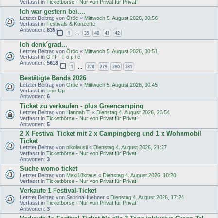
Verfasst in
Ticketbörse - Nur von Privat für Privat!
Ich war gestern bei....
Letzter Beitrag von
Öröc
«
Mittwoch 5. August 2026, 00:56
Verfasst in
Festivals & Konzerte
Antworten:
835
1
39
40
41
42
…
Ich denk´grad...
Letzter Beitrag von
Öröc
«
Mittwoch 5. August 2026, 00:51
Verfasst in
O f f - T o p i c
Antworten:
5618
1
278
279
280
281
…
Bestätigte Bands 2026
Letzter Beitrag von
Öröc
«
Mittwoch 5. August 2026, 00:45
Verfasst in
Line-Up
Antworten:
6
Ticket zu verkaufen - plus Greencamping
Letzter Beitrag von
Hannah T.
«
Dienstag 4. August 2026, 23:54
Verfasst in
Ticketbörse - Nur von Privat für Privat!
Antworten:
5
2 X Festival Ticket mit 2 x Campingberg und 1 x Wohnmobil
Ticket
Letzter Beitrag von
nikolausii
«
Dienstag 4. August 2026, 21:27
Verfasst in
Ticketbörse - Nur von Privat für Privat!
Antworten:
3
Suche womo ticket
Letzter Beitrag von
Maxi18kraus
«
Dienstag 4. August 2026, 18:20
Verfasst in
Ticketbörse - Nur von Privat für Privat!
Verkaufe 1 Festival-Ticket
Letzter Beitrag von
SabrinaHuebner
«
Dienstag 4. August 2026, 17:24
Verfasst in
Ticketbörse - Nur von Privat für Privat!
Antworten:
3