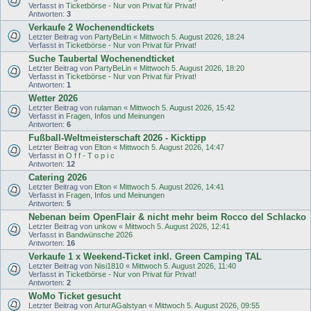
Verfasst in
Ticketbörse - Nur von Privat für Privat!
Antworten:
3
Verkaufe 2 Wochenendtickets
Letzter Beitrag von
PartyBeLin
«
Mittwoch 5. August 2026, 18:24
Verfasst in
Ticketbörse - Nur von Privat für Privat!
Suche Taubertal Wochenendticket
Letzter Beitrag von
PartyBeLin
«
Mittwoch 5. August 2026, 18:20
Verfasst in
Ticketbörse - Nur von Privat für Privat!
Antworten:
1
Wetter 2026
Letzter Beitrag von
rulaman
«
Mittwoch 5. August 2026, 15:42
Verfasst in
Fragen, Infos und Meinungen
Antworten:
6
Fußball-Weltmeisterschaft 2026 - Kicktipp
Letzter Beitrag von
Elton
«
Mittwoch 5. August 2026, 14:47
Verfasst in
O f f - T o p i c
Antworten:
12
Catering 2026
Letzter Beitrag von
Elton
«
Mittwoch 5. August 2026, 14:41
Verfasst in
Fragen, Infos und Meinungen
Antworten:
5
Nebenan beim OpenFlair & nicht mehr beim Rocco del Schlacko
Letzter Beitrag von
unkow
«
Mittwoch 5. August 2026, 12:41
Verfasst in
Bandwünsche 2026
Antworten:
16
Verkaufe 1 x Weekend-Ticket inkl. Green Camping TAL
Letzter Beitrag von
Nisi1810
«
Mittwoch 5. August 2026, 11:40
Verfasst in
Ticketbörse - Nur von Privat für Privat!
Antworten:
2
WoMo Ticket gesucht
Letzter Beitrag von
ArturAGalstyan
«
Mittwoch 5. August 2026, 09:55