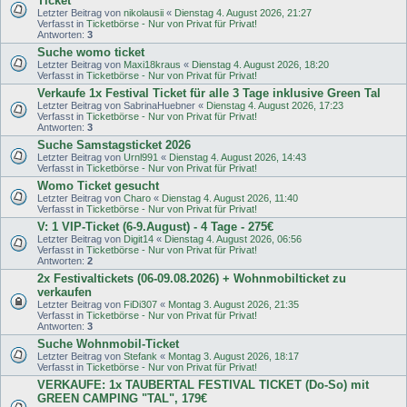
Ticket
Letzter Beitrag von
nikolausii
«
Dienstag 4. August 2026, 21:27
Verfasst in
Ticketbörse - Nur von Privat für Privat!
Antworten:
3
Suche womo ticket
Letzter Beitrag von
Maxi18kraus
«
Dienstag 4. August 2026, 18:20
Verfasst in
Ticketbörse - Nur von Privat für Privat!
Verkaufe 1x Festival Ticket für alle 3 Tage inklusive Green Tal
Letzter Beitrag von
SabrinaHuebner
«
Dienstag 4. August 2026, 17:23
Verfasst in
Ticketbörse - Nur von Privat für Privat!
Antworten:
3
Suche Samstagsticket 2026
Letzter Beitrag von
Urnl991
«
Dienstag 4. August 2026, 14:43
Verfasst in
Ticketbörse - Nur von Privat für Privat!
Womo Ticket gesucht
Letzter Beitrag von
Charo
«
Dienstag 4. August 2026, 11:40
Verfasst in
Ticketbörse - Nur von Privat für Privat!
V: 1 VIP-Ticket (6-9.August) - 4 Tage - 275€
Letzter Beitrag von
Digit14
«
Dienstag 4. August 2026, 06:56
Verfasst in
Ticketbörse - Nur von Privat für Privat!
Antworten:
2
2x Festivaltickets (06-09.08.2026) + Wohnmobilticket zu
verkaufen
Letzter Beitrag von
FiDi307
«
Montag 3. August 2026, 21:35
Verfasst in
Ticketbörse - Nur von Privat für Privat!
Antworten:
3
Suche Wohnmobil-Ticket
Letzter Beitrag von
Stefank
«
Montag 3. August 2026, 18:17
Verfasst in
Ticketbörse - Nur von Privat für Privat!
VERKAUFE: 1x TAUBERTAL FESTIVAL TICKET (Do-So) mit
GREEN CAMPING "TAL", 179€