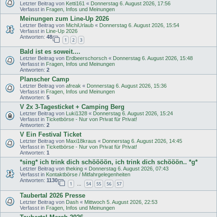
Letzter Beitrag von
Ketti161
«
Donnerstag 6. August 2026, 17:56
Verfasst in
Fragen, Infos und Meinungen
Meinungen zum Line-Up 2026
Letzter Beitrag von
MichiUrlaub
«
Donnerstag 6. August 2026, 15:54
Verfasst in
Line-Up 2026
Antworten:
48
1
2
3
Bald ist es soweit....
Letzter Beitrag von
Erdbeerschorsch
«
Donnerstag 6. August 2026, 15:48
Verfasst in
Fragen, Infos und Meinungen
Antworten:
2
Planscher Camp
Letzter Beitrag von
afreak
«
Donnerstag 6. August 2026, 15:36
Verfasst in
Fragen, Infos und Meinungen
Antworten:
5
V 2x 3-Tagesticket + Camping Berg
Letzter Beitrag von
Luki1328
«
Donnerstag 6. August 2026, 15:24
Verfasst in
Ticketbörse - Nur von Privat für Privat!
Antworten:
2
V Ein Festival Ticket
Letzter Beitrag von
Maxi18kraus
«
Donnerstag 6. August 2026, 14:45
Verfasst in
Ticketbörse - Nur von Privat für Privat!
Antworten:
1
*sing* ich trink dich schöööön, ich trink dich schööön.. *g*
Letzter Beitrag von
theking
«
Donnerstag 6. August 2026, 07:43
Verfasst in
Kontaktbörse / Mitfahrgelegenheiten
Antworten:
1130
1
54
55
56
57
…
Taubertal 2026 Presse
Letzter Beitrag von
Dash
«
Mittwoch 5. August 2026, 22:53
Verfasst in
Fragen, Infos und Meinungen