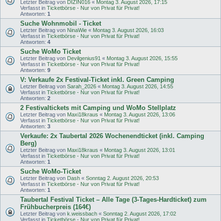
Letzter Beitrag von
DIZIN016
«
Montag 3. August 2026, 17:15
Verfasst in
Ticketbörse - Nur von Privat für Privat!
Antworten:
1
Suche Wohnmobil - Ticket
Letzter Beitrag von
NinaWie
«
Montag 3. August 2026, 16:03
Verfasst in
Ticketbörse - Nur von Privat für Privat!
Antworten:
4
Suche WoMo Ticket
Letzter Beitrag von
Devilgenius91
«
Montag 3. August 2026, 15:55
Verfasst in
Ticketbörse - Nur von Privat für Privat!
Antworten:
9
V: Verkaufe 2x Festival-Ticket inkl. Green Camping
Letzter Beitrag von
Sarah_2026
«
Montag 3. August 2026, 14:55
Verfasst in
Ticketbörse - Nur von Privat für Privat!
Antworten:
2
2 Festivaltickets mit Camping und WoMo Stellplatz
Letzter Beitrag von
Maxi18kraus
«
Montag 3. August 2026, 13:06
Verfasst in
Ticketbörse - Nur von Privat für Privat!
Antworten:
3
Verkaufe: 2x Taubertal 2026 Wochenendticket (inkl. Camping
Berg)
Letzter Beitrag von
Maxi18kraus
«
Montag 3. August 2026, 13:01
Verfasst in
Ticketbörse - Nur von Privat für Privat!
Antworten:
1
Suche WoMo-Ticket
Letzter Beitrag von
Dash
«
Sonntag 2. August 2026, 20:53
Verfasst in
Ticketbörse - Nur von Privat für Privat!
Antworten:
1
Taubertal Festival Ticket – Alle Tage (3-Tages-Hardticket) zum
Frühbucherpreis (164€)
Letzter Beitrag von
k.weissbach
«
Sonntag 2. August 2026, 17:02
Verfasst in
Ticketbörse - Nur von Privat für Privat!