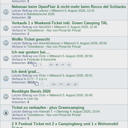
Antworten:
5
Nebenan beim OpenFlair & nicht mehr beim Rocco del Schlacko
Letzter Beitrag von
unkow
«
Mittwoch 5. August 2026, 12:41
Verfasst in
Bandwünsche 2026
Antworten:
16
Verkaufe 1 x Weekend-Ticket inkl. Green Camping TAL
Letzter Beitrag von
Nisi1810
«
Mittwoch 5. August 2026, 11:40
Verfasst in
Ticketbörse - Nur von Privat für Privat!
Antworten:
2
WoMo Ticket gesucht
Letzter Beitrag von
ArturAGalstyan
«
Mittwoch 5. August 2026, 09:55
Verfasst in
Ticketbörse - Nur von Privat für Privat!
Ich war gestern bei....
Letzter Beitrag von
Öröc
«
Mittwoch 5. August 2026, 00:56
Verfasst in
Festivals & Konzerte
Antworten:
835
1
39
40
41
42
…
Ich denk´grad...
Letzter Beitrag von
Öröc
«
Mittwoch 5. August 2026, 00:51
Verfasst in
O f f - T o p i c
Antworten:
5618
1
278
279
280
281
…
Bestätigte Bands 2026
Letzter Beitrag von
Öröc
«
Mittwoch 5. August 2026, 00:45
Verfasst in
Line-Up
Antworten:
6
Ticket zu verkaufen - plus Greencamping
Letzter Beitrag von
Hannah T.
«
Dienstag 4. August 2026, 23:54
Verfasst in
Ticketbörse - Nur von Privat für Privat!
Antworten:
5
2 X Festival Ticket mit 2 x Campingberg und 1 x Wohnmobil