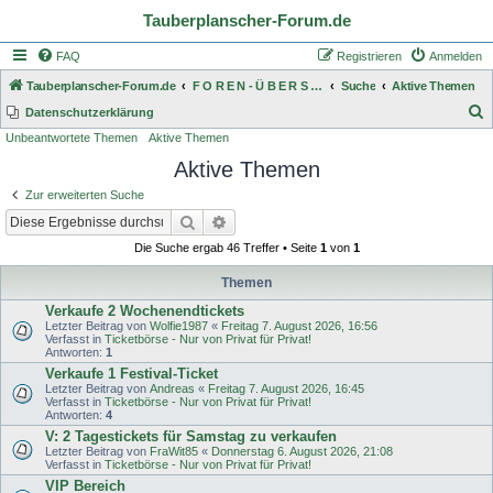
Tauberplanscher-Forum.de
FAQ
Registrieren
Anmelden
Tauberplanscher-Forum.de
F O R E N - Ü B E R S I C H T
Suche
Aktive Themen
S
Datenschutzerklärung
Unbeantwortete Themen
Aktive Themen
u
Aktive Themen
c
h
Zur erweiterten Suche
e
Suche
Erweiterte Suche
Die Suche ergab 46 Treffer • Seite
1
von
1
Themen
Verkaufe 2 Wochenendtickets
Letzter Beitrag von
Wolfie1987
«
Freitag 7. August 2026, 16:56
Verfasst in
Ticketbörse - Nur von Privat für Privat!
Antworten:
1
Verkaufe 1 Festival-Ticket
Letzter Beitrag von
Andreas
«
Freitag 7. August 2026, 16:45
Verfasst in
Ticketbörse - Nur von Privat für Privat!
Antworten:
4
V: 2 Tagestickets für Samstag zu verkaufen
Letzter Beitrag von
FraWit85
«
Donnerstag 6. August 2026, 21:08
Verfasst in
Ticketbörse - Nur von Privat für Privat!
VIP Bereich