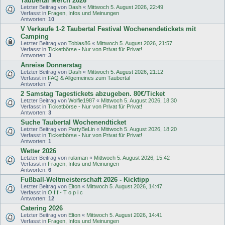
Taubertal Merch 2026
Letzter Beitrag von
Dash
«
Mittwoch 5. August 2026, 22:49
Verfasst in
Fragen, Infos und Meinungen
Antworten:
10
V Verkaufe 1-2 Taubertal Festival Wochenendetickets mit
Camping
Letzter Beitrag von
Tobias86
«
Mittwoch 5. August 2026, 21:57
Verfasst in
Ticketbörse - Nur von Privat für Privat!
Antworten:
3
Anreise Donnerstag
Letzter Beitrag von
Dash
«
Mittwoch 5. August 2026, 21:12
Verfasst in
FAQ & Allgemeines zum Taubertal
Antworten:
7
2 Samstag Tagestickets abzugeben. 80€/Ticket
Letzter Beitrag von
Wolfie1987
«
Mittwoch 5. August 2026, 18:30
Verfasst in
Ticketbörse - Nur von Privat für Privat!
Antworten:
3
Suche Taubertal Wochenendticket
Letzter Beitrag von
PartyBeLin
«
Mittwoch 5. August 2026, 18:20
Verfasst in
Ticketbörse - Nur von Privat für Privat!
Antworten:
1
Wetter 2026
Letzter Beitrag von
rulaman
«
Mittwoch 5. August 2026, 15:42
Verfasst in
Fragen, Infos und Meinungen
Antworten:
6
Fußball-Weltmeisterschaft 2026 - Kicktipp
Letzter Beitrag von
Elton
«
Mittwoch 5. August 2026, 14:47
Verfasst in
O f f - T o p i c
Antworten:
12
Catering 2026
Letzter Beitrag von
Elton
«
Mittwoch 5. August 2026, 14:41
Verfasst in
Fragen, Infos und Meinungen