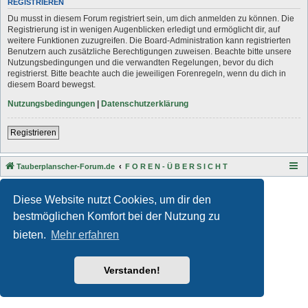
REGISTRIEREN
Du musst in diesem Forum registriert sein, um dich anmelden zu können. Die
Registrierung ist in wenigen Augenblicken erledigt und ermöglicht dir, auf
weitere Funktionen zuzugreifen. Die Board-Administration kann registrierten
Benutzern auch zusätzliche Berechtigungen zuweisen. Beachte bitte unsere
Nutzungsbedingungen und die verwandten Regelungen, bevor du dich
registrierst. Bitte beachte auch die jeweiligen Forenregeln, wenn du dich in
diesem Board bewegst.
Nutzungsbedingungen
|
Datenschutzerklärung
Registrieren
Tauberplanscher-Forum.de
F O R E N - Ü B E R S I C H T
Style developer by
Zuma Portal
,
Powered by
phpBB
® Forum Software © phpBB Limited
Diese Website nutzt Cookies, um dir den
Deutsche Übersetzung durch
phpBB.de
bestmöglichen Komfort bei der Nutzung zu
Datenschutz
|
Nutzungsbedingungen
bieten.
Mehr erfahren
Verstanden!