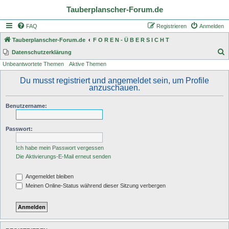
Tauberplanscher-Forum.de
FAQ
Registrieren
Anmelden
Tauberplanscher-Forum.de
F O R E N - Ü B E R S I C H T
S
Datenschutzerklärung
Unbeantwortete Themen
Aktive Themen
u
c
Du musst registriert und angemeldet sein, um Profile
anzuschauen.
h
e
Benutzername:
Passwort:
Ich habe mein Passwort vergessen
Die Aktivierungs-E-Mail erneut senden
Angemeldet bleiben
Meinen Online-Status während dieser Sitzung verbergen