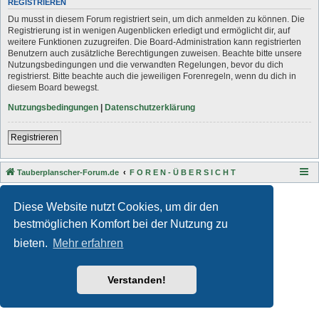
REGISTRIEREN
Du musst in diesem Forum registriert sein, um dich anmelden zu können. Die
Registrierung ist in wenigen Augenblicken erledigt und ermöglicht dir, auf
weitere Funktionen zuzugreifen. Die Board-Administration kann registrierten
Benutzern auch zusätzliche Berechtigungen zuweisen. Beachte bitte unsere
Nutzungsbedingungen und die verwandten Regelungen, bevor du dich
registrierst. Bitte beachte auch die jeweiligen Forenregeln, wenn du dich in
diesem Board bewegst.
Nutzungsbedingungen
|
Datenschutzerklärung
Registrieren
Tauberplanscher-Forum.de
F O R E N - Ü B E R S I C H T
Style developer by
Zuma Portal
,
Powered by
phpBB
® Forum Software © phpBB Limited
Diese Website nutzt Cookies, um dir den
Deutsche Übersetzung durch
phpBB.de
bestmöglichen Komfort bei der Nutzung zu
Datenschutz
|
Nutzungsbedingungen
bieten.
Mehr erfahren
Verstanden!