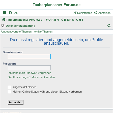
Tauberplanscher-Forum.de
FAQ
Registrieren
Anmelden
Tauberplanscher-Forum.de
F O R E N - Ü B E R S I C H T
S
Datenschutzerklärung
Unbeantwortete Themen
Aktive Themen
u
c
Du musst registriert und angemeldet sein, um Profile
anzuschauen.
h
e
Benutzername:
Passwort:
Ich habe mein Passwort vergessen
Die Aktivierungs-E-Mail erneut senden
Angemeldet bleiben
Meinen Online-Status während dieser Sitzung verbergen