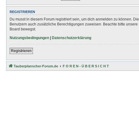
REGISTRIEREN
Du musst in diesem Forum registriert sein, um dich anmelden zu können. Die R
Benutzern auch zusätzliche Berechtigungen zuweisen. Beachte bitte unsere 
Board bewegst.
Nutzungsbedingungen
|
Datenschutzerklärung
Registrieren
Tauberplanscher-Forum.de
F O R E N - Ü B E R S I C H T