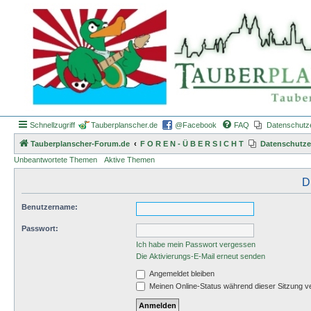
Schnellzugriff
Tauberplanscher.de
@Facebook
FAQ
Datenschutz
Tauberplanscher-Forum.de
F O R E N - Ü B E R S I C H T
Datenschutze
Unbeantwortete Themen
Aktive Themen
D
Benutzername:
Passwort:
Ich habe mein Passwort vergessen
Die Aktivierungs-E-Mail erneut senden
Angemeldet bleiben
Meinen Online-Status während dieser Sitzung v