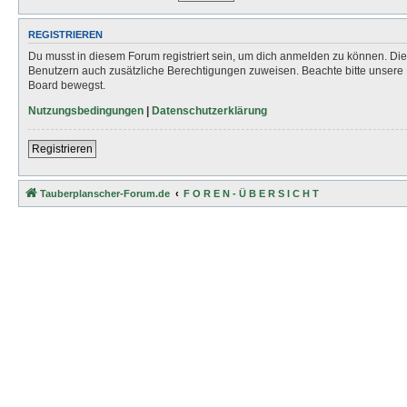
REGISTRIEREN
Du musst in diesem Forum registriert sein, um dich anmelden zu können. Die R
Benutzern auch zusätzliche Berechtigungen zuweisen. Beachte bitte unsere 
Board bewegst.
Nutzungsbedingungen
|
Datenschutzerklärung
Registrieren
Tauberplanscher-Forum.de
F O R E N - Ü B E R S I C H T