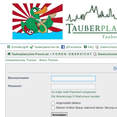
Schnellzugriff
Tauberplanscher.de
@Facebook
FAQ
Datenschutz
Tauberplanscher-Forum.de
F O R E N - Ü B E R S I C H T
Datenschutze
Unbeantwortete Themen
Aktive Themen
D
Benutzername:
Passwort:
Ich habe mein Passwort vergessen
Die Aktivierungs-E-Mail erneut senden
Angemeldet bleiben
Meinen Online-Status während dieser Sitzung v