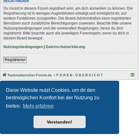
REGISTRIEREN
Du musst in diesem Forum registriert sein, um dich anmelden zu können. Die
Registrierung ist in wenigen Augenblicken erledigt und ermöglicht dir, auf
weitere Funktionen zuzugreifen. Die Board-Administration kann registrierten
Benutzern auch zusätzliche Berechtigungen zuweisen. Beachte bitte unsere
Nutzungsbedingungen und die verwandten Regelungen, bevor du dich
registrierst. Bitte beachte auch die jeweiligen Forenregeln, wenn du dich in
diesem Board bewegst.
Nutzungsbedingungen
|
Datenschutzerklärung
Registrieren
Tauberplanscher-Forum.de
F O R E N - Ü B E R S I C H T
Style developer by
Zuma Portal
,
Powered by
phpBB
® Forum Software © phpBB Limited
Diese Website nutzt Cookies, um dir den
Deutsche Übersetzung durch
phpBB.de
bestmöglichen Komfort bei der Nutzung zu
Datenschutz
|
Nutzungsbedingungen
bieten.
Mehr erfahren
Verstanden!