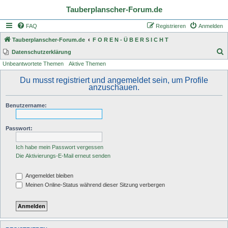
Tauberplanscher-Forum.de
FAQ
Registrieren
Anmelden
Tauberplanscher-Forum.de
F O R E N - Ü B E R S I C H T
S
Datenschutzerklärung
Unbeantwortete Themen
Aktive Themen
u
c
Du musst registriert und angemeldet sein, um Profile
anzuschauen.
h
e
Benutzername:
Passwort:
Ich habe mein Passwort vergessen
Die Aktivierungs-E-Mail erneut senden
Angemeldet bleiben
Meinen Online-Status während dieser Sitzung verbergen