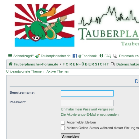
Schnellzugriff
Tauberplanscher.de
@Facebook
FAQ
Datenschutz
Tauberplanscher-Forum.de
F O R E N - Ü B E R S I C H T
Datenschutze
Unbeantwortete Themen
Aktive Themen
D
Benutzername:
Passwort:
Ich habe mein Passwort vergessen
Die Aktivierungs-E-Mail erneut senden
Angemeldet bleiben
Meinen Online-Status während dieser Sitzung v