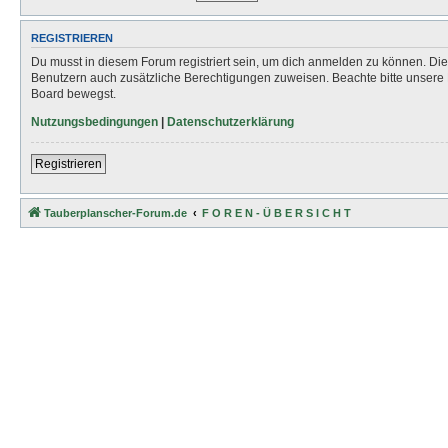
REGISTRIEREN
Du musst in diesem Forum registriert sein, um dich anmelden zu können. Die R
Benutzern auch zusätzliche Berechtigungen zuweisen. Beachte bitte unsere 
Board bewegst.
Nutzungsbedingungen
|
Datenschutzerklärung
Registrieren
Tauberplanscher-Forum.de
F O R E N - Ü B E R S I C H T