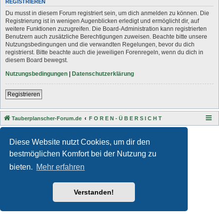
REGISTRIEREN
Du musst in diesem Forum registriert sein, um dich anmelden zu können. Die
Registrierung ist in wenigen Augenblicken erledigt und ermöglicht dir, auf
weitere Funktionen zuzugreifen. Die Board-Administration kann registrierten
Benutzern auch zusätzliche Berechtigungen zuweisen. Beachte bitte unsere
Nutzungsbedingungen und die verwandten Regelungen, bevor du dich
registrierst. Bitte beachte auch die jeweiligen Forenregeln, wenn du dich in
diesem Board bewegst.
Nutzungsbedingungen
|
Datenschutzerklärung
Registrieren
Tauberplanscher-Forum.de
F O R E N - Ü B E R S I C H T
Style developer by
Zuma Portal
,
Powered by
phpBB
® Forum Software © phpBB Limited
Diese Website nutzt Cookies, um dir den
Deutsche Übersetzung durch
phpBB.de
bestmöglichen Komfort bei der Nutzung zu
Datenschutz
|
Nutzungsbedingungen
bieten.
Mehr erfahren
Verstanden!