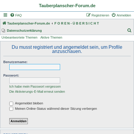
Tauberplanscher-Forum.de
FAQ
Registrieren
Anmelden
Tauberplanscher-Forum.de
F O R E N - Ü B E R S I C H T
S
Datenschutzerklärung
Unbeantwortete Themen
Aktive Themen
u
c
Du musst registriert und angemeldet sein, um Profile
anzuschauen.
h
e
Benutzername:
Passwort:
Ich habe mein Passwort vergessen
Die Aktivierungs-E-Mail erneut senden
Angemeldet bleiben
Meinen Online-Status während dieser Sitzung verbergen