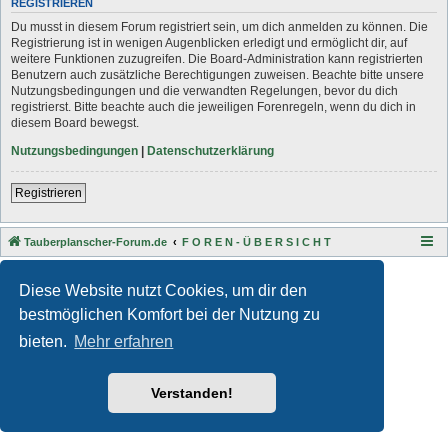
REGISTRIEREN
Du musst in diesem Forum registriert sein, um dich anmelden zu können. Die
Registrierung ist in wenigen Augenblicken erledigt und ermöglicht dir, auf
weitere Funktionen zuzugreifen. Die Board-Administration kann registrierten
Benutzern auch zusätzliche Berechtigungen zuweisen. Beachte bitte unsere
Nutzungsbedingungen und die verwandten Regelungen, bevor du dich
registrierst. Bitte beachte auch die jeweiligen Forenregeln, wenn du dich in
diesem Board bewegst.
Nutzungsbedingungen
|
Datenschutzerklärung
Registrieren
Tauberplanscher-Forum.de
F O R E N - Ü B E R S I C H T
Style developer by
Zuma Portal
,
Powered by
phpBB
® Forum Software © phpBB Limited
Diese Website nutzt Cookies, um dir den
Deutsche Übersetzung durch
phpBB.de
bestmöglichen Komfort bei der Nutzung zu
Datenschutz
|
Nutzungsbedingungen
bieten.
Mehr erfahren
Verstanden!