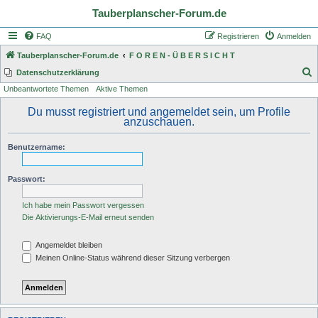
Tauberplanscher-Forum.de
FAQ
Registrieren
Anmelden
Tauberplanscher-Forum.de
F O R E N - Ü B E R S I C H T
S
Datenschutzerklärung
Unbeantwortete Themen
Aktive Themen
u
c
Du musst registriert und angemeldet sein, um Profile
anzuschauen.
h
e
Benutzername:
Passwort:
Ich habe mein Passwort vergessen
Die Aktivierungs-E-Mail erneut senden
Angemeldet bleiben
Meinen Online-Status während dieser Sitzung verbergen