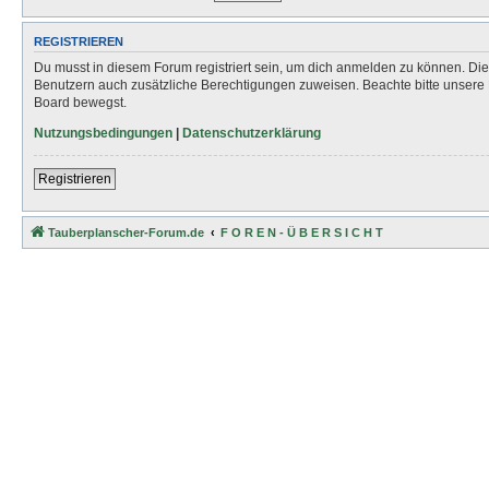
REGISTRIEREN
Du musst in diesem Forum registriert sein, um dich anmelden zu können. Die R
Benutzern auch zusätzliche Berechtigungen zuweisen. Beachte bitte unsere 
Board bewegst.
Nutzungsbedingungen
|
Datenschutzerklärung
Registrieren
Tauberplanscher-Forum.de
F O R E N - Ü B E R S I C H T