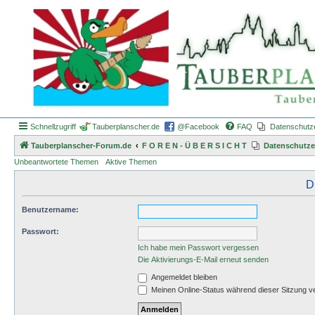
Schnellzugriff
Tauberplanscher.de
@Facebook
FAQ
Datenschutz
Tauberplanscher-Forum.de
F O R E N - Ü B E R S I C H T
Datenschutze
Unbeantwortete Themen
Aktive Themen
D
Benutzername:
Passwort:
Ich habe mein Passwort vergessen
Die Aktivierungs-E-Mail erneut senden
Angemeldet bleiben
Meinen Online-Status während dieser Sitzung v