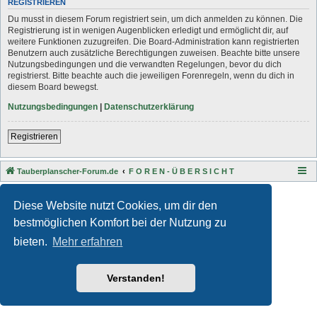
REGISTRIEREN
Du musst in diesem Forum registriert sein, um dich anmelden zu können. Die
Registrierung ist in wenigen Augenblicken erledigt und ermöglicht dir, auf
weitere Funktionen zuzugreifen. Die Board-Administration kann registrierten
Benutzern auch zusätzliche Berechtigungen zuweisen. Beachte bitte unsere
Nutzungsbedingungen und die verwandten Regelungen, bevor du dich
registrierst. Bitte beachte auch die jeweiligen Forenregeln, wenn du dich in
diesem Board bewegst.
Nutzungsbedingungen
|
Datenschutzerklärung
Registrieren
Tauberplanscher-Forum.de
F O R E N - Ü B E R S I C H T
Style developer by
Zuma Portal
,
Powered by
phpBB
® Forum Software © phpBB Limited
Diese Website nutzt Cookies, um dir den
Deutsche Übersetzung durch
phpBB.de
bestmöglichen Komfort bei der Nutzung zu
Datenschutz
|
Nutzungsbedingungen
bieten.
Mehr erfahren
Verstanden!