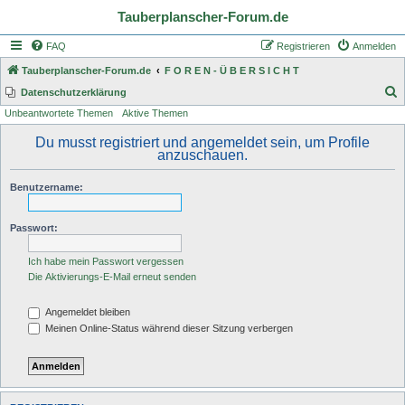
Tauberplanscher-Forum.de
FAQ
Registrieren
Anmelden
Tauberplanscher-Forum.de
F O R E N - Ü B E R S I C H T
S
Datenschutzerklärung
Unbeantwortete Themen
Aktive Themen
u
c
Du musst registriert und angemeldet sein, um Profile
anzuschauen.
h
e
Benutzername:
Passwort:
Ich habe mein Passwort vergessen
Die Aktivierungs-E-Mail erneut senden
Angemeldet bleiben
Meinen Online-Status während dieser Sitzung verbergen