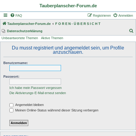
Tauberplanscher-Forum.de
FAQ
Registrieren
Anmelden
Tauberplanscher-Forum.de
F O R E N - Ü B E R S I C H T
S
Datenschutzerklärung
Unbeantwortete Themen
Aktive Themen
u
c
Du musst registriert und angemeldet sein, um Profile
anzuschauen.
h
e
Benutzername:
Passwort:
Ich habe mein Passwort vergessen
Die Aktivierungs-E-Mail erneut senden
Angemeldet bleiben
Meinen Online-Status während dieser Sitzung verbergen