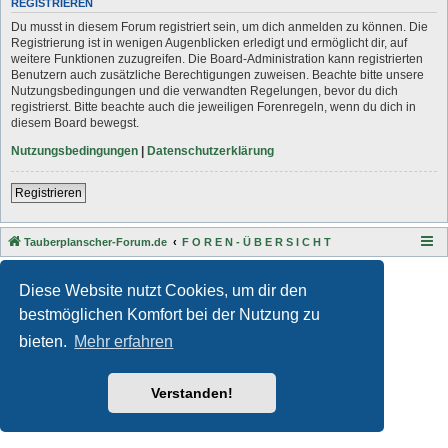
REGISTRIEREN
Du musst in diesem Forum registriert sein, um dich anmelden zu können. Die
Registrierung ist in wenigen Augenblicken erledigt und ermöglicht dir, auf
weitere Funktionen zuzugreifen. Die Board-Administration kann registrierten
Benutzern auch zusätzliche Berechtigungen zuweisen. Beachte bitte unsere
Nutzungsbedingungen und die verwandten Regelungen, bevor du dich
registrierst. Bitte beachte auch die jeweiligen Forenregeln, wenn du dich in
diesem Board bewegst.
Nutzungsbedingungen
|
Datenschutzerklärung
Registrieren
Tauberplanscher-Forum.de
F O R E N - Ü B E R S I C H T
Style developer by
Zuma Portal
,
Powered by
phpBB
® Forum Software © phpBB Limited
Diese Website nutzt Cookies, um dir den
Deutsche Übersetzung durch
phpBB.de
bestmöglichen Komfort bei der Nutzung zu
Datenschutz
|
Nutzungsbedingungen
bieten.
Mehr erfahren
Verstanden!