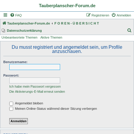
Tauberplanscher-Forum.de
FAQ
Registrieren
Anmelden
Tauberplanscher-Forum.de
F O R E N - Ü B E R S I C H T
S
Datenschutzerklärung
Unbeantwortete Themen
Aktive Themen
u
c
Du musst registriert und angemeldet sein, um Profile
anzuschauen.
h
e
Benutzername:
Passwort:
Ich habe mein Passwort vergessen
Die Aktivierungs-E-Mail erneut senden
Angemeldet bleiben
Meinen Online-Status während dieser Sitzung verbergen