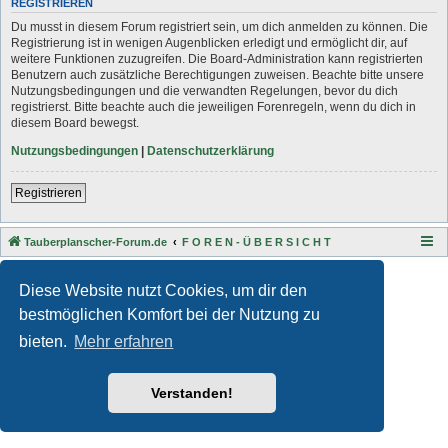
REGISTRIEREN
Du musst in diesem Forum registriert sein, um dich anmelden zu können. Die
Registrierung ist in wenigen Augenblicken erledigt und ermöglicht dir, auf
weitere Funktionen zuzugreifen. Die Board-Administration kann registrierten
Benutzern auch zusätzliche Berechtigungen zuweisen. Beachte bitte unsere
Nutzungsbedingungen und die verwandten Regelungen, bevor du dich
registrierst. Bitte beachte auch die jeweiligen Forenregeln, wenn du dich in
diesem Board bewegst.
Nutzungsbedingungen
|
Datenschutzerklärung
Registrieren
Tauberplanscher-Forum.de
F O R E N - Ü B E R S I C H T
Style developer by
Zuma Portal
,
Powered by
phpBB
® Forum Software © phpBB Limited
Diese Website nutzt Cookies, um dir den
Deutsche Übersetzung durch
phpBB.de
bestmöglichen Komfort bei der Nutzung zu
Datenschutz
|
Nutzungsbedingungen
bieten.
Mehr erfahren
Verstanden!