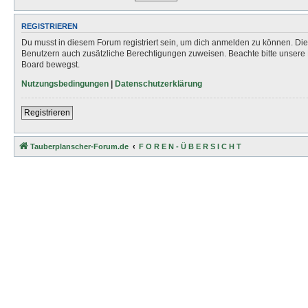
REGISTRIEREN
Du musst in diesem Forum registriert sein, um dich anmelden zu können. Die R
Benutzern auch zusätzliche Berechtigungen zuweisen. Beachte bitte unsere 
Board bewegst.
Nutzungsbedingungen
|
Datenschutzerklärung
Registrieren
Tauberplanscher-Forum.de
F O R E N - Ü B E R S I C H T