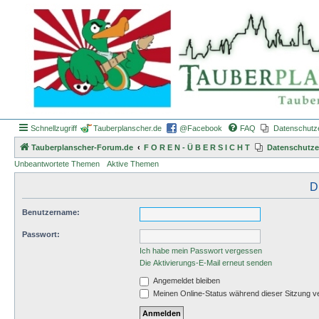
Schnellzugriff
Tauberplanscher.de
@Facebook
FAQ
Datenschutz
Tauberplanscher-Forum.de
F O R E N - Ü B E R S I C H T
Datenschutze
Unbeantwortete Themen
Aktive Themen
D
Benutzername:
Passwort:
Ich habe mein Passwort vergessen
Die Aktivierungs-E-Mail erneut senden
Angemeldet bleiben
Meinen Online-Status während dieser Sitzung v