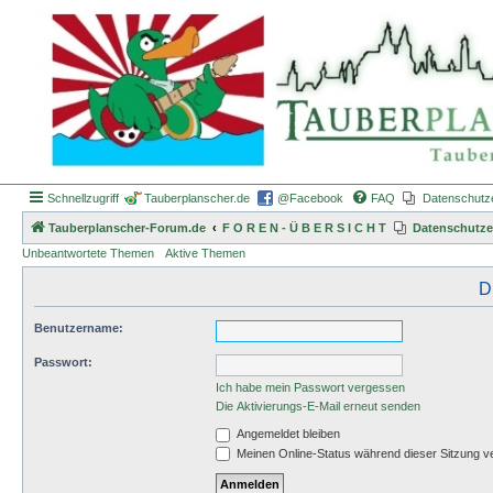
Schnellzugriff
Tauberplanscher.de
@Facebook
FAQ
Datenschutz
Tauberplanscher-Forum.de
F O R E N - Ü B E R S I C H T
Datenschutze
Unbeantwortete Themen
Aktive Themen
D
Benutzername:
Passwort:
Ich habe mein Passwort vergessen
Die Aktivierungs-E-Mail erneut senden
Angemeldet bleiben
Meinen Online-Status während dieser Sitzung v