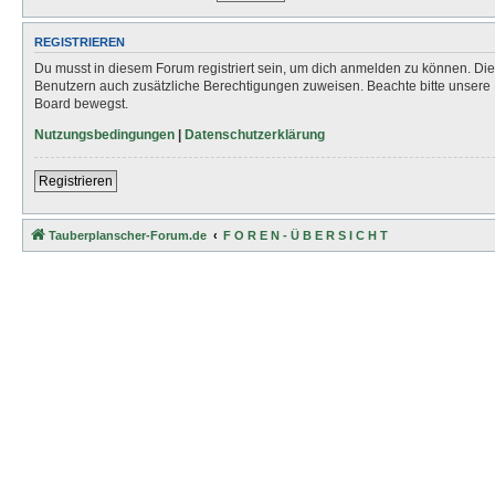
REGISTRIEREN
Du musst in diesem Forum registriert sein, um dich anmelden zu können. Die R
Benutzern auch zusätzliche Berechtigungen zuweisen. Beachte bitte unsere 
Board bewegst.
Nutzungsbedingungen
|
Datenschutzerklärung
Registrieren
Tauberplanscher-Forum.de
F O R E N - Ü B E R S I C H T