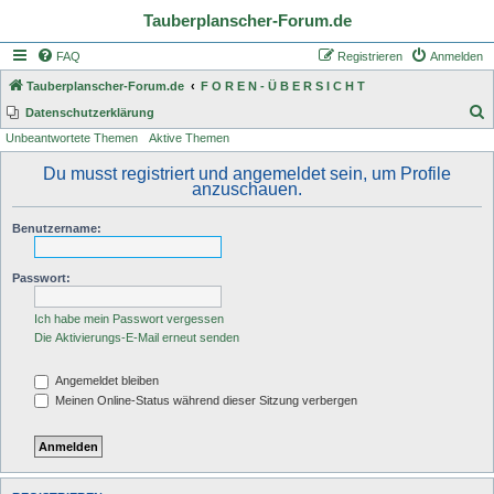
Tauberplanscher-Forum.de
FAQ
Registrieren
Anmelden
Tauberplanscher-Forum.de
F O R E N - Ü B E R S I C H T
S
Datenschutzerklärung
Unbeantwortete Themen
Aktive Themen
u
c
Du musst registriert und angemeldet sein, um Profile
anzuschauen.
h
e
Benutzername:
Passwort:
Ich habe mein Passwort vergessen
Die Aktivierungs-E-Mail erneut senden
Angemeldet bleiben
Meinen Online-Status während dieser Sitzung verbergen