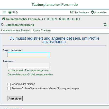
Tauberplanscher-Forum.de
FAQ
Registrieren
Anmelden
Tauberplanscher-Forum.de
F O R E N - Ü B E R S I C H T
S
Datenschutzerklärung
Unbeantwortete Themen
Aktive Themen
u
c
Du musst registriert und angemeldet sein, um Profile
anzuschauen.
h
e
Benutzername:
Passwort:
Ich habe mein Passwort vergessen
Die Aktivierungs-E-Mail erneut senden
Angemeldet bleiben
Meinen Online-Status während dieser Sitzung verbergen