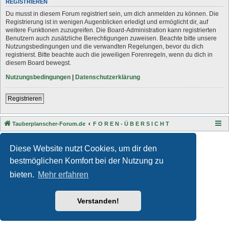
REGISTRIEREN
Du musst in diesem Forum registriert sein, um dich anmelden zu können. Die
Registrierung ist in wenigen Augenblicken erledigt und ermöglicht dir, auf
weitere Funktionen zuzugreifen. Die Board-Administration kann registrierten
Benutzern auch zusätzliche Berechtigungen zuweisen. Beachte bitte unsere
Nutzungsbedingungen und die verwandten Regelungen, bevor du dich
registrierst. Bitte beachte auch die jeweiligen Forenregeln, wenn du dich in
diesem Board bewegst.
Nutzungsbedingungen
|
Datenschutzerklärung
Registrieren
Tauberplanscher-Forum.de
F O R E N - Ü B E R S I C H T
Style developer by
Zuma Portal
,
Powered by
phpBB
® Forum Software © phpBB Limited
Diese Website nutzt Cookies, um dir den
Deutsche Übersetzung durch
phpBB.de
bestmöglichen Komfort bei der Nutzung zu
Datenschutz
|
Nutzungsbedingungen
bieten.
Mehr erfahren
Verstanden!