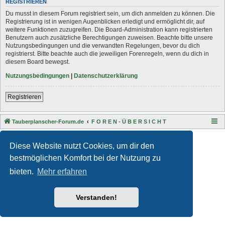
REGISTRIEREN
Du musst in diesem Forum registriert sein, um dich anmelden zu können. Die
Registrierung ist in wenigen Augenblicken erledigt und ermöglicht dir, auf
weitere Funktionen zuzugreifen. Die Board-Administration kann registrierten
Benutzern auch zusätzliche Berechtigungen zuweisen. Beachte bitte unsere
Nutzungsbedingungen und die verwandten Regelungen, bevor du dich
registrierst. Bitte beachte auch die jeweiligen Forenregeln, wenn du dich in
diesem Board bewegst.
Nutzungsbedingungen
|
Datenschutzerklärung
Registrieren
Tauberplanscher-Forum.de
F O R E N - Ü B E R S I C H T
Style developer by
Zuma Portal
,
Powered by
phpBB
® Forum Software © phpBB Limited
Diese Website nutzt Cookies, um dir den
Deutsche Übersetzung durch
phpBB.de
bestmöglichen Komfort bei der Nutzung zu
Datenschutz
|
Nutzungsbedingungen
bieten.
Mehr erfahren
Verstanden!