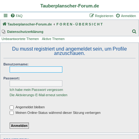
Tauberplanscher-Forum.de
FAQ
Registrieren
Anmelden
Tauberplanscher-Forum.de
F O R E N - Ü B E R S I C H T
S
Datenschutzerklärung
Unbeantwortete Themen
Aktive Themen
u
c
Du musst registriert und angemeldet sein, um Profile
anzuschauen.
h
e
Benutzername:
Passwort:
Ich habe mein Passwort vergessen
Die Aktivierungs-E-Mail erneut senden
Angemeldet bleiben
Meinen Online-Status während dieser Sitzung verbergen