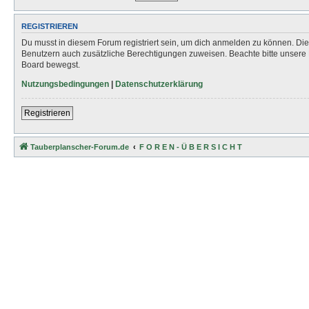
REGISTRIEREN
Du musst in diesem Forum registriert sein, um dich anmelden zu können. Die R
Benutzern auch zusätzliche Berechtigungen zuweisen. Beachte bitte unsere 
Board bewegst.
Nutzungsbedingungen
|
Datenschutzerklärung
Registrieren
Tauberplanscher-Forum.de
F O R E N - Ü B E R S I C H T