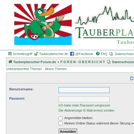
Schnellzugriff
Tauberplanscher.de
@Facebook
FAQ
Datenschutz
Tauberplanscher-Forum.de
F O R E N - Ü B E R S I C H T
Datenschutze
Unbeantwortete Themen
Aktive Themen
D
Benutzername:
Passwort:
Ich habe mein Passwort vergessen
Die Aktivierungs-E-Mail erneut senden
Angemeldet bleiben
Meinen Online-Status während dieser Sitzung v