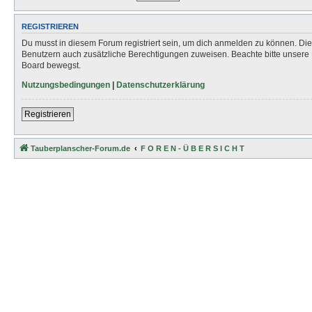
REGISTRIEREN
Du musst in diesem Forum registriert sein, um dich anmelden zu können. Die R
Benutzern auch zusätzliche Berechtigungen zuweisen. Beachte bitte unsere 
Board bewegst.
Nutzungsbedingungen
|
Datenschutzerklärung
Registrieren
Tauberplanscher-Forum.de
F O R E N - Ü B E R S I C H T