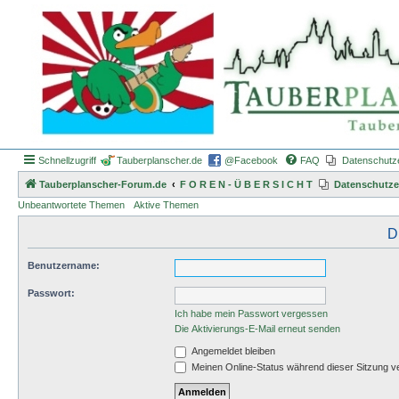
Schnellzugriff
Tauberplanscher.de
@Facebook
FAQ
Datenschutz
Tauberplanscher-Forum.de
F O R E N - Ü B E R S I C H T
Datenschutze
Unbeantwortete Themen
Aktive Themen
D
Benutzername:
Passwort:
Ich habe mein Passwort vergessen
Die Aktivierungs-E-Mail erneut senden
Angemeldet bleiben
Meinen Online-Status während dieser Sitzung v