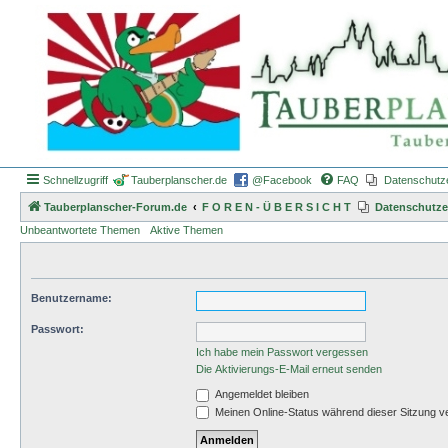
Schnellzugriff
Tauberplanscher.de
@Facebook
FAQ
Datenschutz
Tauberplanscher-Forum.de
F O R E N - Ü B E R S I C H T
Datenschutze
Unbeantwortete Themen
Aktive Themen
Benutzername:
Passwort:
Ich habe mein Passwort vergessen
Die Aktivierungs-E-Mail erneut senden
Angemeldet bleiben
Meinen Online-Status während dieser Sitzung v