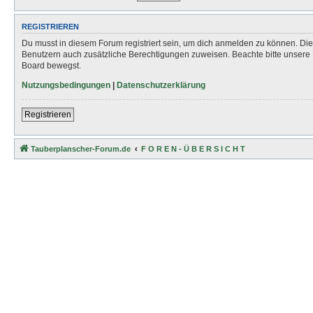
REGISTRIEREN
Du musst in diesem Forum registriert sein, um dich anmelden zu können. Die R
Benutzern auch zusätzliche Berechtigungen zuweisen. Beachte bitte unsere 
Board bewegst.
Nutzungsbedingungen
|
Datenschutzerklärung
Registrieren
Tauberplanscher-Forum.de
F O R E N - Ü B E R S I C H T