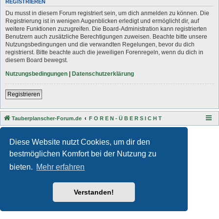
REGISTRIEREN
Du musst in diesem Forum registriert sein, um dich anmelden zu können. Die
Registrierung ist in wenigen Augenblicken erledigt und ermöglicht dir, auf
weitere Funktionen zuzugreifen. Die Board-Administration kann registrierten
Benutzern auch zusätzliche Berechtigungen zuweisen. Beachte bitte unsere
Nutzungsbedingungen und die verwandten Regelungen, bevor du dich
registrierst. Bitte beachte auch die jeweiligen Forenregeln, wenn du dich in
diesem Board bewegst.
Nutzungsbedingungen
|
Datenschutzerklärung
Registrieren
Tauberplanscher-Forum.de
F O R E N - Ü B E R S I C H T
Style developer by
Zuma Portal
,
Powered by
phpBB
® Forum Software © phpBB Limited
Diese Website nutzt Cookies, um dir den
Deutsche Übersetzung durch
phpBB.de
bestmöglichen Komfort bei der Nutzung zu
Datenschutz
|
Nutzungsbedingungen
bieten.
Mehr erfahren
Verstanden!