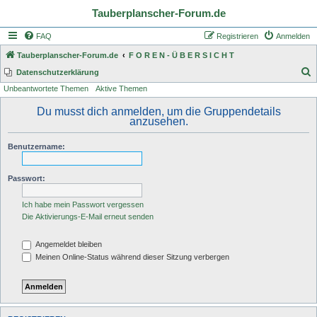
Tauberplanscher-Forum.de
FAQ
Registrieren
Anmelden
Tauberplanscher-Forum.de
F O R E N - Ü B E R S I C H T
S
Datenschutzerklärung
Unbeantwortete Themen
Aktive Themen
u
c
Du musst dich anmelden, um die Gruppendetails
anzusehen.
h
e
Benutzername:
Passwort:
Ich habe mein Passwort vergessen
Die Aktivierungs-E-Mail erneut senden
Angemeldet bleiben
Meinen Online-Status während dieser Sitzung verbergen