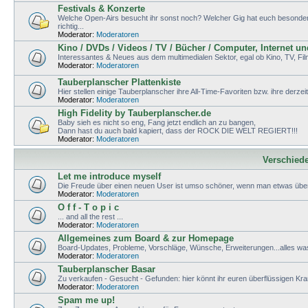
Festivals & Konzerte
Welche Open-Airs besucht ihr sonst noch? Welcher Gig hat euch besonders g
richtig...
Moderator:
Moderatoren
Kino / DVDs / Videos / TV / Bücher / Computer, Internet u
Interessantes & Neues aus dem multimedialen Sektor, egal ob Kino, TV, Fi
Moderator:
Moderatoren
Tauberplanscher Plattenkiste
Hier stellen einige Tauberplanscher ihre All-Time-Favoriten bzw. ihre derzei
Moderator:
Moderatoren
High Fidelity by Tauberplanscher.de
Baby sieh es nicht so eng, Fang jetzt endlich an zu bangen,
Dann hast du auch bald kapiert, dass der ROCK DIE WELT REGIERT!!!
Moderator:
Moderatoren
Verschied
Let me introduce myself
Die Freude über einen neuen User ist umso schöner, wenn man etwas über
Moderator:
Moderatoren
O f f - T o p i c
... and all the rest ...
Moderator:
Moderatoren
Allgemeines zum Board & zur Homepage
Board-Updates, Probleme, Vorschläge, Wünsche, Erweiterungen...alles wa
Moderator:
Moderatoren
Tauberplanscher Basar
Zu verkaufen - Gesucht - Gefunden: hier könnt ihr euren überflüssigen K
Moderator:
Moderatoren
Spam me up!