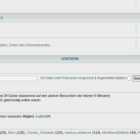
 v
Zeiten, Zeiten des Sonnenbrandes...
STATISTIK
Ich habe mein Passwort vergessen
|
Angemeldet bleiben
 und 29 Gäste (basierend auf den aktiven Besuchern der letzten 5 Minuten)
 gleichzeitig online waren.
nser neuestes Mitglied:
Luki1328
125),
Elton
(125),
Charles_Robotnik
(124),
markus.whatever
(114),
MuhMachtDieKuh
(94),