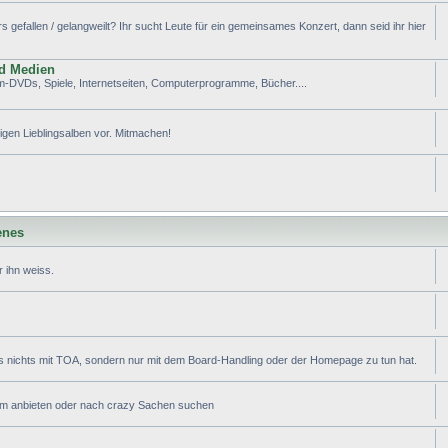
efallen / gelangweilt? Ihr sucht Leute für ein gemeinsames Konzert, dann seid ihr hier
nd Medien
lm-DVDs, Spiele, Internetseiten, Computerprogramme, Bücher....
tigen Lieblingsalben vor. Mitmachen!
enes
 ihn weiss.
s nichts mit TOA, sondern nur mit dem Board-Handling oder der Homepage zu tun hat.
ram anbieten oder nach crazy Sachen suchen