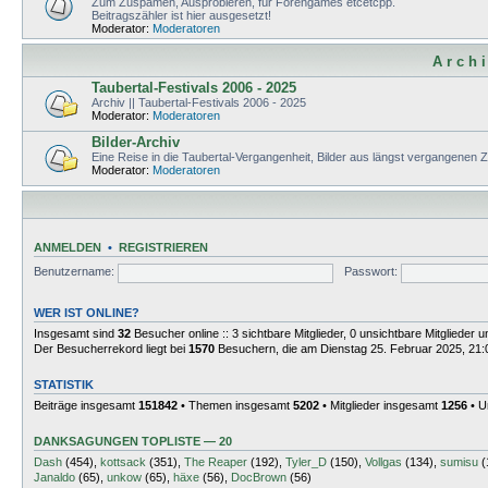
Zum Zuspamen, Ausprobieren, für Forengames etcetcpp.
Beitragszähler ist hier ausgesetzt!
Moderator:
Moderatoren
A r c h i
Taubertal-Festivals 2006 - 2025
Archiv || Taubertal-Festivals 2006 - 2025
Moderator:
Moderatoren
Bilder-Archiv
Eine Reise in die Taubertal-Vergangenheit, Bilder aus längst vergangenen 
Moderator:
Moderatoren
ANMELDEN
•
REGISTRIEREN
Benutzername:
Passwort:
WER IST ONLINE?
Insgesamt sind
32
Besucher online :: 3 sichtbare Mitglieder, 0 unsichtbare Mitglieder
Der Besucherrekord liegt bei
1570
Besuchern, die am Dienstag 25. Februar 2025, 21:01
STATISTIK
Beiträge insgesamt
151842
• Themen insgesamt
5202
• Mitglieder insgesamt
1256
• U
DANKSAGUNGEN TOPLISTE — 20
Dash
(454),
kottsack
(351),
The Reaper
(192),
Tyler_D
(150),
Vollgas
(134),
sumisu
(
Janaldo
(65),
unkow
(65),
häxe
(56),
DocBrown
(56)