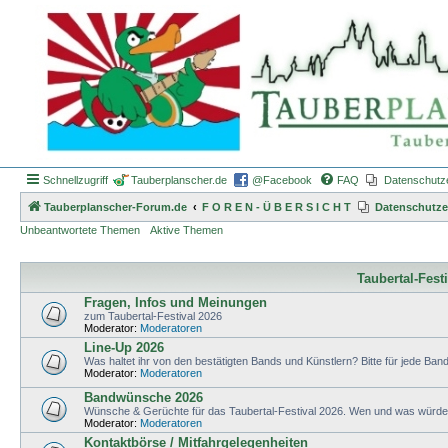
Schnellzugriff
Tauberplanscher.de
@Facebook
FAQ
Datenschutz
Tauberplanscher-Forum.de
F O R E N - Ü B E R S I C H T
Datenschutze
Unbeantwortete Themen
Aktive Themen
Taubertal-Fest
Fragen, Infos und Meinungen
zum Taubertal-Festival 2026
Moderator:
Moderatoren
Line-Up 2026
Was haltet ihr von den bestätigten Bands und Künstlern? Bitte für jede Band 
Moderator:
Moderatoren
Bandwünsche 2026
Wünsche & Gerüchte für das Taubertal-Festival 2026. Wen und was würdet 
Moderator:
Moderatoren
Kontaktbörse / Mitfahrgelegenheiten