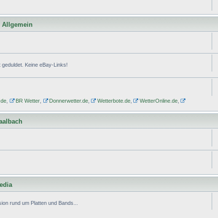
l Allgemein
geduldet. Keine eBay-Links!
.de
,
BR Wetter
,
Donnerwetter.de
,
Wetterbote.de
,
WetterOnline.de
,
Saalbach
edia
ion rund um Platten und Bands...