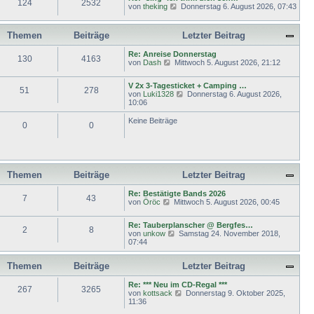
124
2532
N
von
theking
Donnerstag 6. August 2026, 07:43
B
s
r
e
e
t
a
u
i
e
g
e
t
r
Themen
Beiträge
Letzter Beitrag
s
r
B
t
a
e
Re: Anreise Donnerstag
e
g
130
4163
i
N
von
Dash
Mittwoch 5. August 2026, 21:12
r
t
e
B
r
u
e
a
V 2x 3-Tagesticket + Camping …
e
51
278
i
g
N
von
Luki1328
Donnerstag 6. August 2026,
s
t
e
10:06
t
r
u
e
a
e
Keine Beiträge
r
g
0
0
s
B
t
e
e
i
r
t
B
r
e
a
Themen
Beiträge
Letzter Beitrag
i
g
t
Re: Bestätigte Bands 2026
r
7
43
N
von
Öröc
Mittwoch 5. August 2026, 00:45
a
e
g
u
Re: Tauberplanscher @ Bergfes…
e
2
8
N
von
unkow
Samstag 24. November 2018,
s
e
07:44
t
u
e
e
r
Themen
Beiträge
Letzter Beitrag
s
B
t
e
e
Re: *** Neu im CD-Regal ***
i
267
3265
r
N
von
kottsack
Donnerstag 9. Oktober 2025,
t
B
e
11:36
r
e
u
a