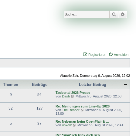
Suche
Erwei
Registrieren
Anmelden
Aktuelle Zeit: Donnerstag 6. August 2026, 12:02
Themen
Beiträge
Letzter Beitrag
Taubertal 2026 Presse
9
56
N
von
Dash
Mittwoch 5. August 2026, 22:53
e
u
Re: Meinungen zum Line-Up 2026
e
32
127
N
von
The Reaper
Mittwoch 5. August 2026,
s
e
13:00
t
u
e
e
Re: Nebenan beim OpenFlair & …
r
5
37
s
N
von
unkow
B
Mittwoch 5. August 2026, 12:41
t
e
e
e
u
i
Re: *sing* ich trink dich sch…
r
e
t