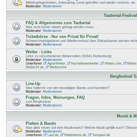
Mitfahrgelegenheiten, Zeltsharing, Leute getroffen und wieder verloren, etc.
Moderator:
Moderatoren
Taubertal-Festiva
FAQ & Allgemeines zum Taubertal
Was nicht immer wieder gefragt werden muss ...
Moderator:
Moderatoren
Ticketbörse - Nur von Privat für Privat!
Schwarzmarktgebaren und Wiederverkauf über Einkaufspreis werden nicht 
Moderator:
Moderatoren
Wetter - Links
Links zu verschiedenen Wetterseiten (91541 Rothenburg)
Moderator:
Moderatoren
Unterforen:
AgrarWetter
,
Kachelmannwetter
,
Wetter.com
,
Wetter
Wetter24.de
,
Wetterochs
Bergfestival 
Line-Up
Was haltet ihr von den bestätigten Bands und Künstlern?
Moderator:
Moderatoren
Fragen, Infos, Meinungen, FAQ
zum Bergfestival
Moderator:
Moderatoren
Musik & M
Platten & Bands
Was gibts neues auf dem Musikmarkt? Welche Musik gefällt euch? Diskuss
Moderator:
Moderatoren
Unterforen:
Laut.de
,
Plattentests.de
,
Tonspion.de