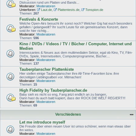
Diskussion rund um Platten und Bands...
Moderator:
Moderatoren
Unterforen:
Laut.de
,
Plattentests.de
,
Tonspion.de
Themen:
267
Festivals & Konzerte
Welche Open-Airs besucht ihr sonst noch? Welcher Gig hat euch besonders
gefallen / gelangweilt? Ihr sucht Leute für ein gemeinsames Konzert, dann
seid ihr hier richtig...
Moderator:
Moderatoren
Themen:
596
Kino / DVDs / Videos / TV / Bücher / Computer, Internet und
Medien
Interessantes & Neues aus dem multimedialen Sektor, egal ob Kino, TV, Film-
DVDs, Spiele, Internetseiten, Computerprogramme, Bücher....
Moderator:
Moderatoren
Themen:
137
Tauberplanscher Plattenkiste
Hier stellen einige Tauberplanscher ihre All-Time-Favoriten bzw. ihre
derzeitigen Lieblingsalben vor. Mitmachen!
Moderator:
Moderatoren
Themen:
15
High Fidelity by Tauberplanscher.de
Baby sieh es nicht so eng, Fang jetzt endlich an zu bangen,
Dann hast du auch bald kapiert, dass der ROCK DIE WELT REGIERT!!!
Moderator:
Moderatoren
Themen:
69
Verschiedenes
Let me introduce myself
Die Freude über einen neuen User ist umso schöner, wenn man etwas über
ihn weiss.
Moderator:
Moderatoren