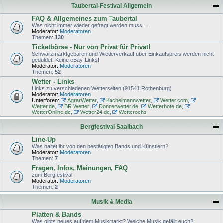
Taubertal-Festival Allgemein
FAQ & Allgemeines zum Taubertal
Was nicht immer wieder gefragt werden muss ...
Moderator:
Moderatoren
Themen:
130
Ticketbörse - Nur von Privat für Privat!
Schwarzmarktgebaren und Wiederverkauf über Einkaufspreis werden nicht
geduldet. Keine eBay-Links!
Moderator:
Moderatoren
Themen:
52
Wetter - Links
Links zu verschiedenen Wetterseiten (91541 Rothenburg)
Moderator:
Moderatoren
Unterforen:
AgrarWetter
,
Kachelmannwetter
,
Wetter.com
,
Wetter.de
,
BR Wetter
,
Donnerwetter.de
,
Wetterbote.de
,
WetterOnline.de
,
Wetter24.de
,
Wetterochs
Bergfestival Saalbach
Line-Up
Was haltet ihr von den bestätigten Bands und Künstlern?
Moderator:
Moderatoren
Themen:
7
Fragen, Infos, Meinungen, FAQ
zum Bergfestival
Moderator:
Moderatoren
Themen:
2
Musik & Media
Platten & Bands
Was gibts neues auf dem Musikmarkt? Welche Musik gefällt euch?