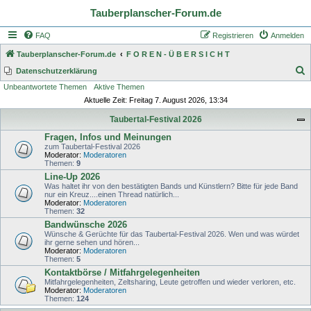
Tauberplanscher-Forum.de
FAQ
Registrieren
Anmelden
Tauberplanscher-Forum.de
F O R E N - Ü B E R S I C H T
S
Datenschutzerklärung
Unbeantwortete Themen
Aktive Themen
u
Aktuelle Zeit: Freitag 7. August 2026, 13:34
c
Taubertal-Festival 2026
h
Fragen, Infos und Meinungen
e
zum Taubertal-Festival 2026
Moderator:
Moderatoren
Themen:
9
Line-Up 2026
Was haltet ihr von den bestätigten Bands und Künstlern? Bitte für jede Band
nur ein Kreuz....einen Thread natürlich...
Moderator:
Moderatoren
Themen:
32
Bandwünsche 2026
Wünsche & Gerüchte für das Taubertal-Festival 2026. Wen und was würdet
ihr gerne sehen und hören...
Moderator:
Moderatoren
Themen:
5
Kontaktbörse / Mitfahrgelegenheiten
Mitfahrgelegenheiten, Zeltsharing, Leute getroffen und wieder verloren, etc.
Moderator:
Moderatoren
Themen:
124