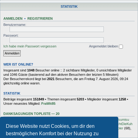
STATISTIK
ANMELDEN
•
REGISTRIEREN
Benutzername:
Passwort:
Ich habe mein Passwort vergessen
Angemeldet bleiben
WER IST ONLINE?
Insgesamt sind
1048
Besucher online :: 2 sichtbare Mitglieder, 0 unsichtbare Mitglieder
und 1046 Gäste (basierend auf den aktiven Besuchern der letzten 5 Minuten)
Der Besucherrekord liegt bei
2021
Besuchern, die am Freitag 7. August 2026, 09:24
gleichzeitig online waren.
STATISTIK
Beiträge insgesamt
151849
• Themen insgesamt
5203
• Mitglieder insgesamt
1258
•
Unser neuestes Mitglied:
FraWit85
DANKSAGUNGEN TOPLISTE — 20
Dash
(454),
kottsack
(351),
The Reaper
(192),
Tyler_D
(150),
Vollgas
(134),
sumisu
(125),
Elton
(125),
Charles_Robotnik
(124),
markus.whatever
(114),
MuhMachtDieKuh
Diese Website nutzt Cookies, um dir den
(94),
Pommes
(91),
rulaman
(80),
Hooge
(77),
Öröc
(71),
zokker000
(70),
vfbler
(68),
Janaldo
(65),
unkow
(65),
häxe
(56),
DocBrown
(56)
bestmöglichen Komfort bei der Nutzung zu