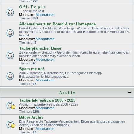
Themen:
225
O f f - T o p i c
... and all the rest ...
Moderator:
Moderatoren
Themen:
371
Allgemeines zum Board & zur Homepage
Board-Updates, Probleme, Vorschläge, Wünsche, Erweiterungen...alles was
nichts mit TOA, sondern nur mit dem Board-Handling oder der Homepage zu
tun hat.
Moderator:
Moderatoren
Themen:
47
Tauberplanscher Basar
Zu verkaufen - Gesucht - Gefunden: hier könnt ihr euren überflüssigen Kram
anbieten oder nach crazy Sachen suchen
Moderator:
Moderatoren
Themen:
43
Spam me up!
Zum Zuspamen, Ausprobieren, für Forengames etcetcpp.
Beitragszähler ist hier ausgesetzt!
Moderator:
Moderatoren
Themen:
18
A r c h i v
Taubertal-Festivals 2006 - 2025
Archiv || Taubertal-Festivals 2006 - 2025
Moderator:
Moderatoren
Themen:
1188
Bilder-Archiv
Eine Reise in die Taubertal-Vergangenheit, Bilder aus längst vergangenen
Zeiten, Zeiten des Sonnenbrandes...
Moderator:
Moderatoren
Themen:
16