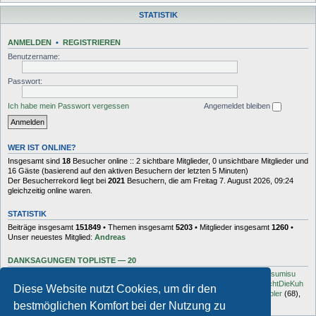
STATISTIK
ANMELDEN
•
REGISTRIEREN
Benutzername:
Passwort:
Ich habe mein Passwort vergessen
Angemeldet bleiben
WER IST ONLINE?
Insgesamt sind
18
Besucher online :: 2 sichtbare Mitglieder, 0 unsichtbare Mitglieder und
16 Gäste (basierend auf den aktiven Besuchern der letzten 5 Minuten)
Der Besucherrekord liegt bei
2021
Besuchern, die am Freitag 7. August 2026, 09:24
gleichzeitig online waren.
STATISTIK
Beiträge insgesamt
151849
• Themen insgesamt
5203
• Mitglieder insgesamt
1260
•
Unser neuestes Mitglied:
Andreas
DANKSAGUNGEN TOPLISTE — 20
Dash
(454),
kottsack
(351),
The Reaper
(192),
Tyler_D
(150),
Vollgas
(134),
sumisu
(125),
Elton
(125),
Charles_Robotnik
(124),
markus.whatever
(114),
MuhMachtDieKuh
Diese Website nutzt Cookies, um dir den
(94),
Pommes
(91),
rulaman
(80),
Hooge
(77),
Öröc
(71),
zokker000
(70),
vfbler
(68),
Janaldo
(65),
unkow
(65),
häxe
(56),
DocBrown
(56)
bestmöglichen Komfort bei der Nutzung zu