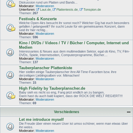
Diskussion rund um Platten und Bands...
Moderator:
Moderatoren
Unterforen:
Laut.de
,
Plattentests.de
,
Tonspion.de
Themen:
267
Festivals & Konzerte
Welche Open-Airs besucht ihr sonst noch? Welcher Gig hat euch besonders
gefallen / gelangweilt? Ihr sucht Leute für ein gemeinsames Konzert, dann
seid ihr hier richtig...
Moderator:
Moderatoren
Themen:
596
Kino / DVDs / Videos / TV / Bücher / Computer, Internet und
Medien
Interessantes & Neues aus dem multimedialen Sektor, egal ob Kino, TV, Film-
DVDs, Spiele, Internetseiten, Computerprogramme, Bücher....
Moderator:
Moderatoren
Themen:
137
Tauberplanscher Plattenkiste
Hier stellen einige Tauberplanscher ihre All-Time-Favoriten bzw. ihre
derzeitigen Lieblingsalben vor. Mitmachen!
Moderator:
Moderatoren
Themen:
15
High Fidelity by Tauberplanscher.de
Baby sieh es nicht so eng, Fang jetzt endlich an zu bangen,
Dann hast du auch bald kapiert, dass der ROCK DIE WELT REGIERT!!!
Moderator:
Moderatoren
Themen:
69
Verschiedenes
Let me introduce myself
Die Freude über einen neuen User ist umso schöner, wenn man etwas über
ihn weiss.
Moderator:
Moderatoren