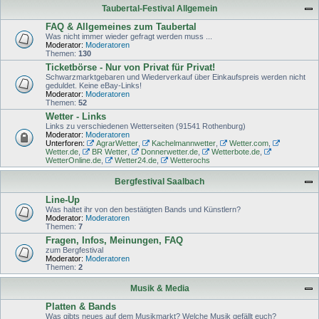
Taubertal-Festival Allgemein
FAQ & Allgemeines zum Taubertal
Was nicht immer wieder gefragt werden muss ...
Moderator:
Moderatoren
Themen:
130
Ticketbörse - Nur von Privat für Privat!
Schwarzmarktgebaren und Wiederverkauf über Einkaufspreis werden nicht
geduldet. Keine eBay-Links!
Moderator:
Moderatoren
Themen:
52
Wetter - Links
Links zu verschiedenen Wetterseiten (91541 Rothenburg)
Moderator:
Moderatoren
Unterforen:
AgrarWetter
,
Kachelmannwetter
,
Wetter.com
,
Wetter.de
,
BR Wetter
,
Donnerwetter.de
,
Wetterbote.de
,
WetterOnline.de
,
Wetter24.de
,
Wetterochs
Bergfestival Saalbach
Line-Up
Was haltet ihr von den bestätigten Bands und Künstlern?
Moderator:
Moderatoren
Themen:
7
Fragen, Infos, Meinungen, FAQ
zum Bergfestival
Moderator:
Moderatoren
Themen:
2
Musik & Media
Platten & Bands
Was gibts neues auf dem Musikmarkt? Welche Musik gefällt euch?