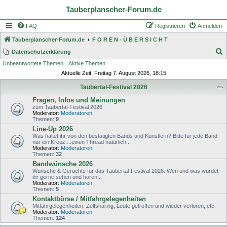
Tauberplanscher-Forum.de
FAQ
Registrieren
Anmelden
Tauberplanscher-Forum.de
F O R E N - Ü B E R S I C H T
S
Datenschutzerklärung
Unbeantwortete Themen
Aktive Themen
u
Aktuelle Zeit: Freitag 7. August 2026, 18:15
c
Taubertal-Festival 2026
h
Fragen, Infos und Meinungen
e
zum Taubertal-Festival 2026
Moderator:
Moderatoren
Themen:
9
Line-Up 2026
Was haltet ihr von den bestätigten Bands und Künstlern? Bitte für jede Band
nur ein Kreuz....einen Thread natürlich...
Moderator:
Moderatoren
Themen:
32
Bandwünsche 2026
Wünsche & Gerüchte für das Taubertal-Festival 2026. Wen und was würdet
ihr gerne sehen und hören...
Moderator:
Moderatoren
Themen:
5
Kontaktbörse / Mitfahrgelegenheiten
Mitfahrgelegenheiten, Zeltsharing, Leute getroffen und wieder verloren, etc.
Moderator:
Moderatoren
Themen:
124