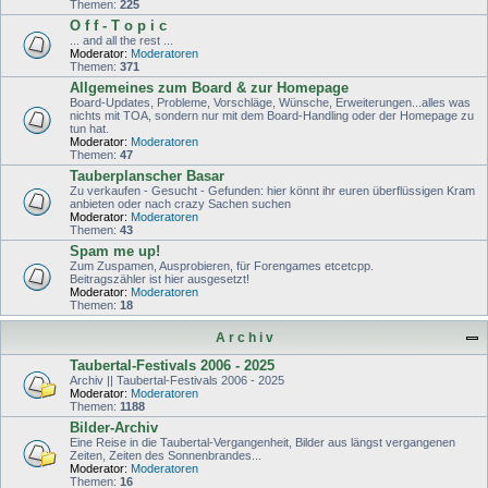
Themen:
225
O f f - T o p i c
... and all the rest ...
Moderator:
Moderatoren
Themen:
371
Allgemeines zum Board & zur Homepage
Board-Updates, Probleme, Vorschläge, Wünsche, Erweiterungen...alles was
nichts mit TOA, sondern nur mit dem Board-Handling oder der Homepage zu
tun hat.
Moderator:
Moderatoren
Themen:
47
Tauberplanscher Basar
Zu verkaufen - Gesucht - Gefunden: hier könnt ihr euren überflüssigen Kram
anbieten oder nach crazy Sachen suchen
Moderator:
Moderatoren
Themen:
43
Spam me up!
Zum Zuspamen, Ausprobieren, für Forengames etcetcpp.
Beitragszähler ist hier ausgesetzt!
Moderator:
Moderatoren
Themen:
18
A r c h i v
Taubertal-Festivals 2006 - 2025
Archiv || Taubertal-Festivals 2006 - 2025
Moderator:
Moderatoren
Themen:
1188
Bilder-Archiv
Eine Reise in die Taubertal-Vergangenheit, Bilder aus längst vergangenen
Zeiten, Zeiten des Sonnenbrandes...
Moderator:
Moderatoren
Themen:
16