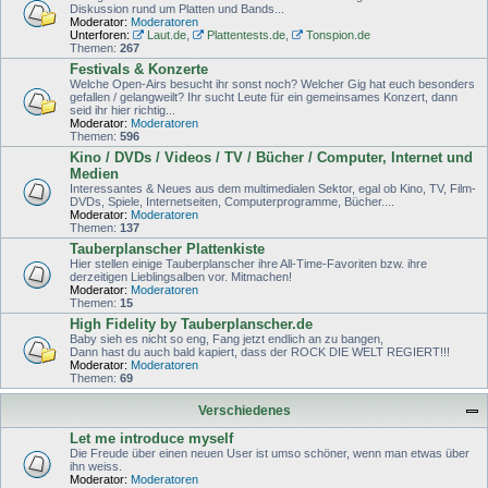
Diskussion rund um Platten und Bands...
Moderator:
Moderatoren
Unterforen:
Laut.de
,
Plattentests.de
,
Tonspion.de
Themen:
267
Festivals & Konzerte
Welche Open-Airs besucht ihr sonst noch? Welcher Gig hat euch besonders
gefallen / gelangweilt? Ihr sucht Leute für ein gemeinsames Konzert, dann
seid ihr hier richtig...
Moderator:
Moderatoren
Themen:
596
Kino / DVDs / Videos / TV / Bücher / Computer, Internet und
Medien
Interessantes & Neues aus dem multimedialen Sektor, egal ob Kino, TV, Film-
DVDs, Spiele, Internetseiten, Computerprogramme, Bücher....
Moderator:
Moderatoren
Themen:
137
Tauberplanscher Plattenkiste
Hier stellen einige Tauberplanscher ihre All-Time-Favoriten bzw. ihre
derzeitigen Lieblingsalben vor. Mitmachen!
Moderator:
Moderatoren
Themen:
15
High Fidelity by Tauberplanscher.de
Baby sieh es nicht so eng, Fang jetzt endlich an zu bangen,
Dann hast du auch bald kapiert, dass der ROCK DIE WELT REGIERT!!!
Moderator:
Moderatoren
Themen:
69
Verschiedenes
Let me introduce myself
Die Freude über einen neuen User ist umso schöner, wenn man etwas über
ihn weiss.
Moderator:
Moderatoren