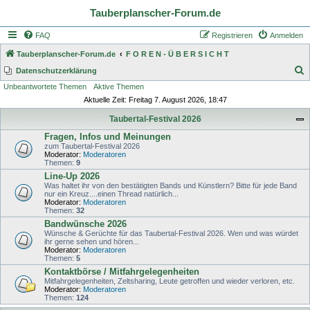
Tauberplanscher-Forum.de
FAQ
Registrieren
Anmelden
Tauberplanscher-Forum.de
F O R E N - Ü B E R S I C H T
S
Datenschutzerklärung
Unbeantwortete Themen
Aktive Themen
u
Aktuelle Zeit: Freitag 7. August 2026, 18:47
c
Taubertal-Festival 2026
h
Fragen, Infos und Meinungen
e
zum Taubertal-Festival 2026
Moderator:
Moderatoren
Themen:
9
Line-Up 2026
Was haltet ihr von den bestätigten Bands und Künstlern? Bitte für jede Band
nur ein Kreuz....einen Thread natürlich...
Moderator:
Moderatoren
Themen:
32
Bandwünsche 2026
Wünsche & Gerüchte für das Taubertal-Festival 2026. Wen und was würdet
ihr gerne sehen und hören...
Moderator:
Moderatoren
Themen:
5
Kontaktbörse / Mitfahrgelegenheiten
Mitfahrgelegenheiten, Zeltsharing, Leute getroffen und wieder verloren, etc.
Moderator:
Moderatoren
Themen:
124