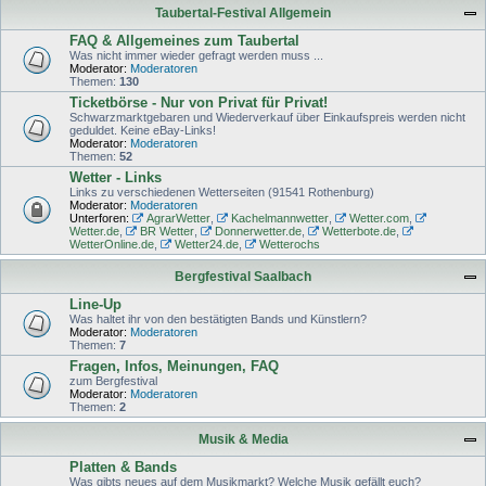
Taubertal-Festival Allgemein
FAQ & Allgemeines zum Taubertal
Was nicht immer wieder gefragt werden muss ...
Moderator:
Moderatoren
Themen:
130
Ticketbörse - Nur von Privat für Privat!
Schwarzmarktgebaren und Wiederverkauf über Einkaufspreis werden nicht
geduldet. Keine eBay-Links!
Moderator:
Moderatoren
Themen:
52
Wetter - Links
Links zu verschiedenen Wetterseiten (91541 Rothenburg)
Moderator:
Moderatoren
Unterforen:
AgrarWetter
,
Kachelmannwetter
,
Wetter.com
,
Wetter.de
,
BR Wetter
,
Donnerwetter.de
,
Wetterbote.de
,
WetterOnline.de
,
Wetter24.de
,
Wetterochs
Bergfestival Saalbach
Line-Up
Was haltet ihr von den bestätigten Bands und Künstlern?
Moderator:
Moderatoren
Themen:
7
Fragen, Infos, Meinungen, FAQ
zum Bergfestival
Moderator:
Moderatoren
Themen:
2
Musik & Media
Platten & Bands
Was gibts neues auf dem Musikmarkt? Welche Musik gefällt euch?