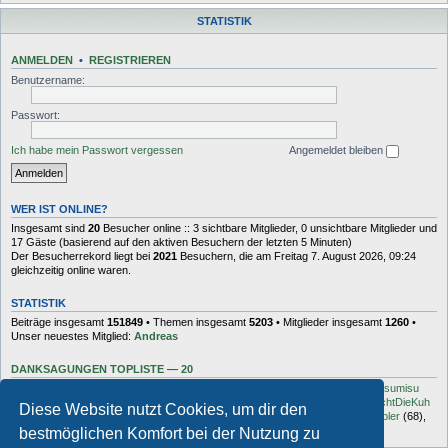
STATISTIK
ANMELDEN
•
REGISTRIEREN
Benutzername:
Passwort:
Ich habe mein Passwort vergessen
Angemeldet bleiben
WER IST ONLINE?
Insgesamt sind
20
Besucher online :: 3 sichtbare Mitglieder, 0 unsichtbare Mitglieder und
17 Gäste (basierend auf den aktiven Besuchern der letzten 5 Minuten)
Der Besucherrekord liegt bei
2021
Besuchern, die am Freitag 7. August 2026, 09:24
gleichzeitig online waren.
STATISTIK
Beiträge insgesamt
151849
• Themen insgesamt
5203
• Mitglieder insgesamt
1260
•
Unser neuestes Mitglied:
Andreas
DANKSAGUNGEN TOPLISTE — 20
Dash
(454),
kottsack
(351),
The Reaper
(192),
Tyler_D
(150),
Vollgas
(134),
sumisu
(125),
Elton
(125),
Charles_Robotnik
(124),
markus.whatever
(114),
MuhMachtDieKuh
Diese Website nutzt Cookies, um dir den
(94),
Pommes
(91),
rulaman
(80),
Hooge
(77),
Öröc
(71),
zokker000
(70),
vfbler
(68),
Janaldo
(65),
unkow
(65),
häxe
(56),
DocBrown
(56)
bestmöglichen Komfort bei der Nutzung zu