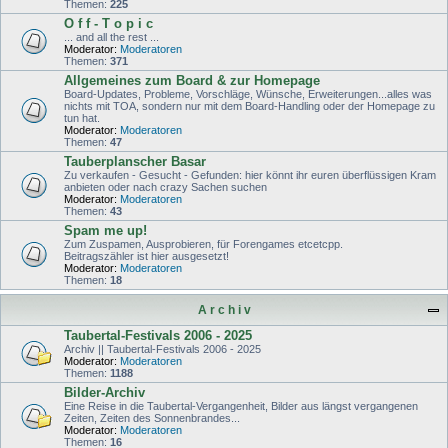
Themen:
225
O f f - T o p i c
... and all the rest ...
Moderator:
Moderatoren
Themen:
371
Allgemeines zum Board & zur Homepage
Board-Updates, Probleme, Vorschläge, Wünsche, Erweiterungen...alles was
nichts mit TOA, sondern nur mit dem Board-Handling oder der Homepage zu
tun hat.
Moderator:
Moderatoren
Themen:
47
Tauberplanscher Basar
Zu verkaufen - Gesucht - Gefunden: hier könnt ihr euren überflüssigen Kram
anbieten oder nach crazy Sachen suchen
Moderator:
Moderatoren
Themen:
43
Spam me up!
Zum Zuspamen, Ausprobieren, für Forengames etcetcpp.
Beitragszähler ist hier ausgesetzt!
Moderator:
Moderatoren
Themen:
18
A r c h i v
Taubertal-Festivals 2006 - 2025
Archiv || Taubertal-Festivals 2006 - 2025
Moderator:
Moderatoren
Themen:
1188
Bilder-Archiv
Eine Reise in die Taubertal-Vergangenheit, Bilder aus längst vergangenen
Zeiten, Zeiten des Sonnenbrandes...
Moderator:
Moderatoren
Themen:
16