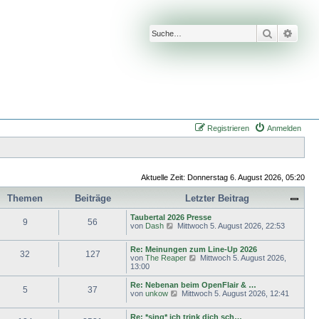
Suche
Erwei
Registrieren
Anmelden
Aktuelle Zeit: Donnerstag 6. August 2026, 05:20
Themen
Beiträge
Letzter Beitrag
Taubertal 2026 Presse
9
56
N
von
Dash
Mittwoch 5. August 2026, 22:53
e
u
Re: Meinungen zum Line-Up 2026
e
32
127
N
von
The Reaper
Mittwoch 5. August 2026,
s
e
13:00
t
u
e
e
Re: Nebenan beim OpenFlair & …
r
5
37
s
N
von
unkow
B
Mittwoch 5. August 2026, 12:41
t
e
e
e
u
i
Re: *sing* ich trink dich sch…
r
e
t