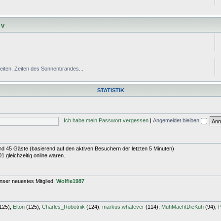
 v
Zeiten, Zeiten des Sonnenbrandes...
STATISTIK
Ich habe mein Passwort vergessen
|
Angemeldet bleiben
 und 45 Gäste (basierend auf den aktiven Besuchern der letzten 5 Minuten)
 gleichzeitig online waren.
nser neuestes Mitglied:
Wolfie1987
125),
Elton
(125),
Charles_Robotnik
(124),
markus.whatever
(114),
MuhMachtDieKuh
(94),