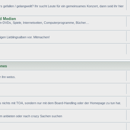
efallen / gelangweilt? Ihr sucht Leute für ein gemeinsames Konzert, dann seid ihr hier
nd Medien
lm-DVDs, Spiele, Internetseiten, Computerprogramme, Bücher....
tigen Lieblingsalben vor. Mitmachen!
enes
 ihn weiss.
s nichts mit TOA, sondern nur mit dem Board-Handling oder der Homepage zu tun hat.
ram anbieten oder nach crazy Sachen suchen