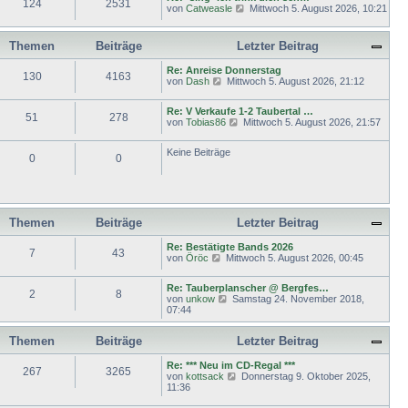
124
2531
N
von
Catweasle
Mittwoch 5. August 2026, 10:21
B
s
r
e
e
t
a
u
i
e
g
e
t
r
Themen
Beiträge
Letzter Beitrag
s
r
B
t
a
e
Re: Anreise Donnerstag
e
g
130
4163
i
N
von
Dash
Mittwoch 5. August 2026, 21:12
r
t
e
B
r
u
e
a
Re: V Verkaufe 1-2 Taubertal …
e
51
278
i
g
N
von
Tobias86
Mittwoch 5. August 2026, 21:57
s
t
e
t
r
u
e
a
Keine Beiträge
e
r
0
0
g
s
B
t
e
e
i
r
t
B
r
e
Themen
Beiträge
Letzter Beitrag
a
i
g
t
Re: Bestätigte Bands 2026
7
43
r
N
von
Öröc
Mittwoch 5. August 2026, 00:45
a
e
g
u
Re: Tauberplanscher @ Bergfes…
e
2
8
N
von
unkow
Samstag 24. November 2018,
s
e
07:44
t
u
e
e
r
Themen
Beiträge
Letzter Beitrag
s
B
t
e
e
Re: *** Neu im CD-Regal ***
i
267
3265
r
N
von
kottsack
Donnerstag 9. Oktober 2025,
t
B
e
11:36
r
e
u
a
i
e