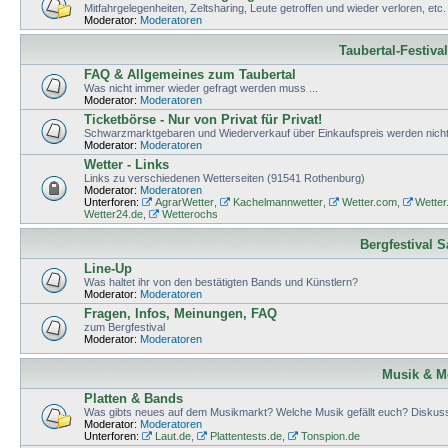
Mitfahrgelegenheiten, Zeltsharing, Leute getroffen und wieder verloren, etc.
Moderator:
Moderatoren
Taubertal-Festiva
FAQ & Allgemeines zum Taubertal
Was nicht immer wieder gefragt werden muss ...
Moderator:
Moderatoren
Ticketbörse - Nur von Privat für Privat!
Schwarzmarktgebaren und Wiederverkauf über Einkaufspreis werden nicht 
Moderator:
Moderatoren
Wetter - Links
Links zu verschiedenen Wetterseiten (91541 Rothenburg)
Moderator:
Moderatoren
Unterforen:
AgrarWetter
,
Kachelmannwetter
,
Wetter.com
,
Wetter
Wetter24.de
,
Wetterochs
Bergfestival 
Line-Up
Was haltet ihr von den bestätigten Bands und Künstlern?
Moderator:
Moderatoren
Fragen, Infos, Meinungen, FAQ
zum Bergfestival
Moderator:
Moderatoren
Musik & M
Platten & Bands
Was gibts neues auf dem Musikmarkt? Welche Musik gefällt euch? Diskuss
Moderator:
Moderatoren
Unterforen:
Laut.de
,
Plattentests.de
,
Tonspion.de