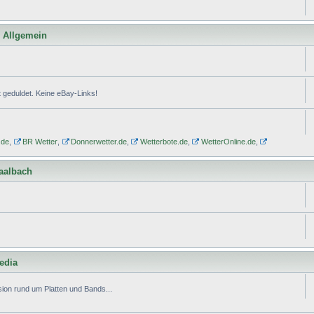
l Allgemein
geduldet. Keine eBay-Links!
.de
,
BR Wetter
,
Donnerwetter.de
,
Wetterbote.de
,
WetterOnline.de
,
Saalbach
edia
ion rund um Platten und Bands...