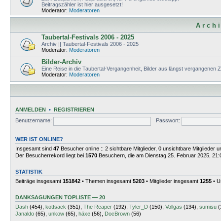
Beitragszähler ist hier ausgesetzt!
Moderator:
Moderatoren
A r c h i
Taubertal-Festivals 2006 - 2025
Archiv || Taubertal-Festivals 2006 - 2025
Moderator:
Moderatoren
Bilder-Archiv
Eine Reise in die Taubertal-Vergangenheit, Bilder aus längst vergangenen 
Moderator:
Moderatoren
ANMELDEN
•
REGISTRIEREN
Benutzername:
Passwort:
WER IST ONLINE?
Insgesamt sind
47
Besucher online :: 2 sichtbare Mitglieder, 0 unsichtbare Mitglieder
Der Besucherrekord liegt bei
1570
Besuchern, die am Dienstag 25. Februar 2025, 21:01
STATISTIK
Beiträge insgesamt
151842
• Themen insgesamt
5203
• Mitglieder insgesamt
1255
• U
DANKSAGUNGEN TOPLISTE — 20
Dash
(454),
kottsack
(351),
The Reaper
(192),
Tyler_D
(150),
Vollgas
(134),
sumisu
(
Janaldo
(65),
unkow
(65),
häxe
(56),
DocBrown
(56)