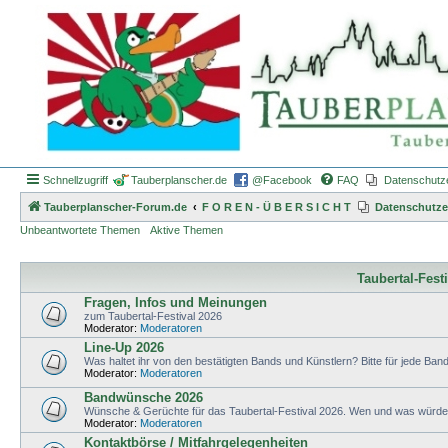
Schnellzugriff
Tauberplanscher.de
@Facebook
FAQ
Datenschutz
Tauberplanscher-Forum.de
F O R E N - Ü B E R S I C H T
Datenschutze
Unbeantwortete Themen
Aktive Themen
Taubertal-Fest
Fragen, Infos und Meinungen
zum Taubertal-Festival 2026
Moderator:
Moderatoren
Line-Up 2026
Was haltet ihr von den bestätigten Bands und Künstlern? Bitte für jede Band 
Moderator:
Moderatoren
Bandwünsche 2026
Wünsche & Gerüchte für das Taubertal-Festival 2026. Wen und was würdet 
Moderator:
Moderatoren
Kontaktbörse / Mitfahrgelegenheiten