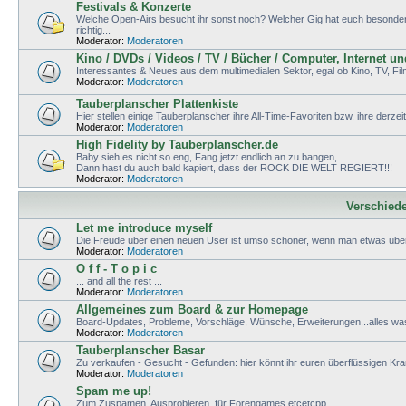
Festivals & Konzerte
Welche Open-Airs besucht ihr sonst noch? Welcher Gig hat euch besonders g
richtig...
Moderator:
Moderatoren
Kino / DVDs / Videos / TV / Bücher / Computer, Internet u
Interessantes & Neues aus dem multimedialen Sektor, egal ob Kino, TV, Fi
Moderator:
Moderatoren
Tauberplanscher Plattenkiste
Hier stellen einige Tauberplanscher ihre All-Time-Favoriten bzw. ihre derzei
Moderator:
Moderatoren
High Fidelity by Tauberplanscher.de
Baby sieh es nicht so eng, Fang jetzt endlich an zu bangen,
Dann hast du auch bald kapiert, dass der ROCK DIE WELT REGIERT!!!
Moderator:
Moderatoren
Verschied
Let me introduce myself
Die Freude über einen neuen User ist umso schöner, wenn man etwas über
Moderator:
Moderatoren
O f f - T o p i c
... and all the rest ...
Moderator:
Moderatoren
Allgemeines zum Board & zur Homepage
Board-Updates, Probleme, Vorschläge, Wünsche, Erweiterungen...alles wa
Moderator:
Moderatoren
Tauberplanscher Basar
Zu verkaufen - Gesucht - Gefunden: hier könnt ihr euren überflüssigen K
Moderator:
Moderatoren
Spam me up!
Zum Zuspamen, Ausprobieren, für Forengames etcetcpp.