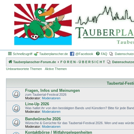
Schnellzugriff
Tauberplanscher.de
@Facebook
FAQ
Datenschutz
Tauberplanscher-Forum.de
F O R E N - Ü B E R S I C H T
Datenschutze
Unbeantwortete Themen
Aktive Themen
Taubertal-Fest
Fragen, Infos und Meinungen
zum Taubertal-Festival 2026
Moderator:
Moderatoren
Line-Up 2026
Was haltet ihr von den bestätigten Bands und Künstlern? Bitte für jede Band 
Moderator:
Moderatoren
Bandwünsche 2026
Wünsche & Gerüchte für das Taubertal-Festival 2026. Wen und was würdet 
Moderator:
Moderatoren
Kontaktbörse / Mitfahrgelegenheiten