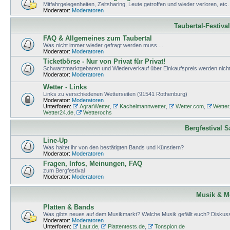
Mitfahrgelegenheiten, Zeltsharing, Leute getroffen und wieder verloren, etc.
Moderator:
Moderatoren
Taubertal-Festiva
FAQ & Allgemeines zum Taubertal
Was nicht immer wieder gefragt werden muss ...
Moderator:
Moderatoren
Ticketbörse - Nur von Privat für Privat!
Schwarzmarktgebaren und Wiederverkauf über Einkaufspreis werden nicht 
Moderator:
Moderatoren
Wetter - Links
Links zu verschiedenen Wetterseiten (91541 Rothenburg)
Moderator:
Moderatoren
Unterforen:
AgrarWetter
,
Kachelmannwetter
,
Wetter.com
,
Wetter
Wetter24.de
,
Wetterochs
Bergfestival 
Line-Up
Was haltet ihr von den bestätigten Bands und Künstlern?
Moderator:
Moderatoren
Fragen, Infos, Meinungen, FAQ
zum Bergfestival
Moderator:
Moderatoren
Musik & M
Platten & Bands
Was gibts neues auf dem Musikmarkt? Welche Musik gefällt euch? Diskuss
Moderator:
Moderatoren
Unterforen:
Laut.de
,
Plattentests.de
,
Tonspion.de