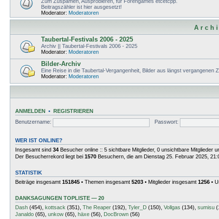
Zum Zuspamen, Ausprobieren, für Forengames etcetcpp.
Beitragszähler ist hier ausgesetzt!
Moderator:
Moderatoren
A r c h i
Taubertal-Festivals 2006 - 2025
Archiv || Taubertal-Festivals 2006 - 2025
Moderator:
Moderatoren
Bilder-Archiv
Eine Reise in die Taubertal-Vergangenheit, Bilder aus längst vergangenen 
Moderator:
Moderatoren
ANMELDEN
•
REGISTRIEREN
Benutzername:
Passwort:
WER IST ONLINE?
Insgesamt sind
34
Besucher online :: 5 sichtbare Mitglieder, 0 unsichtbare Mitglieder
Der Besucherrekord liegt bei
1570
Besuchern, die am Dienstag 25. Februar 2025, 21:01
STATISTIK
Beiträge insgesamt
151845
• Themen insgesamt
5203
• Mitglieder insgesamt
1256
• U
DANKSAGUNGEN TOPLISTE — 20
Dash
(454),
kottsack
(351),
The Reaper
(192),
Tyler_D
(150),
Vollgas
(134),
sumisu
(
Janaldo
(65),
unkow
(65),
häxe
(56),
DocBrown
(56)