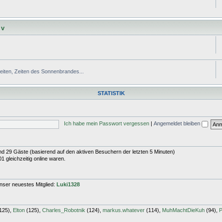
 v
Zeiten, Zeiten des Sonnenbrandes...
STATISTIK
Ich habe mein Passwort vergessen
|
Angemeldet bleiben
 und 29 Gäste (basierend auf den aktiven Besuchern der letzten 5 Minuten)
 gleichzeitig online waren.
nser neuestes Mitglied:
Luki1328
125),
Elton
(125),
Charles_Robotnik
(124),
markus.whatever
(114),
MuhMachtDieKuh
(94),