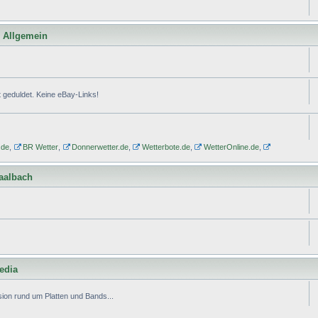
l Allgemein
geduldet. Keine eBay-Links!
.de
,
BR Wetter
,
Donnerwetter.de
,
Wetterbote.de
,
WetterOnline.de
,
Saalbach
edia
ion rund um Platten und Bands...