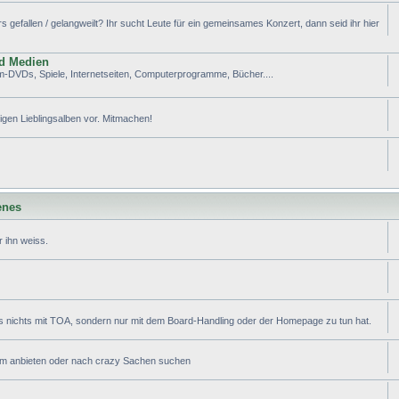
efallen / gelangweilt? Ihr sucht Leute für ein gemeinsames Konzert, dann seid ihr hier
nd Medien
lm-DVDs, Spiele, Internetseiten, Computerprogramme, Bücher....
tigen Lieblingsalben vor. Mitmachen!
enes
 ihn weiss.
s nichts mit TOA, sondern nur mit dem Board-Handling oder der Homepage zu tun hat.
ram anbieten oder nach crazy Sachen suchen