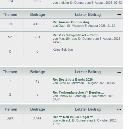
124
2532
N
von
theking
Donnerstag 6. August 2026, 07:43
B
s
r
e
e
t
a
u
i
e
g
e
t
r
Themen
Beiträge
Letzter Beitrag
s
r
B
t
a
e
Re: Anreise Donnerstag
e
g
130
4163
i
N
von
Dash
Mittwoch 5. August 2026, 21:12
r
t
e
B
r
u
e
a
Re: V 2x 3-Tagesticket + Camp…
e
52
281
i
g
N
von
Maxi18kraus
Donnerstag 6. August 2026,
s
t
e
14:46
t
r
u
e
a
e
Keine Beiträge
r
g
0
0
s
B
t
e
e
i
r
t
B
r
e
a
Themen
Beiträge
Letzter Beitrag
i
g
t
Re: Bestätigte Bands 2026
r
7
43
N
von
Öröc
Mittwoch 5. August 2026, 00:45
a
e
g
u
Re: Tauberplanscher @ Bergfes…
e
2
8
N
von
unkow
Samstag 24. November 2018,
s
e
07:44
t
u
e
e
r
Themen
Beiträge
Letzter Beitrag
s
B
t
e
e
Re: *** Neu im CD-Regal ***
i
267
3265
r
N
von
kottsack
Donnerstag 9. Oktober 2025,
t
B
e
11:36
r
e
u
a