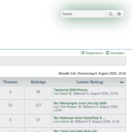
Suche
Erwei
Registrieren
Anmelden
Aktuelle Zeit: Donnerstag 6. August 2026, 15:02
Themen
Beiträge
Letzter Beitrag
Taubertal 2026 Presse
9
56
N
von
Dash
Mittwoch 5. August 2026, 22:53
e
u
Re: Meinungen zum Line-Up 2026
e
32
127
N
von
The Reaper
Mittwoch 5. August 2026,
s
e
13:00
t
u
e
e
Re: Nebenan beim OpenFlair & …
r
5
37
s
N
von
unkow
B
Mittwoch 5. August 2026, 12:41
t
e
e
e
u
i
Re: *sing* ich trink dich sch…
r
e
t