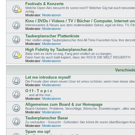
Festivals & Konzerte
Welche Open-Airs besucht ihr sonst noch? Welcher Gig hat euch besonders g
richtig...
Moderator:
Moderatoren
Kino / DVDs / Videos / TV / Bücher / Computer, Internet u
Interessantes & Neues aus dem multimedialen Sektor, egal ob Kino, TV, Fi
Moderator:
Moderatoren
Tauberplanscher Plattenkiste
Hier stellen einige Tauberplanscher ihre All-Time-Favoriten bzw. ihre derzei
Moderator:
Moderatoren
High Fidelity by Tauberplanscher.de
Baby sieh es nicht so eng, Fang jetzt endlich an zu bangen,
Dann hast du auch bald kapiert, dass der ROCK DIE WELT REGIERT!!!
Moderator:
Moderatoren
Verschied
Let me introduce myself
Die Freude über einen neuen User ist umso schöner, wenn man etwas über
Moderator:
Moderatoren
O f f - T o p i c
... and all the rest ...
Moderator:
Moderatoren
Allgemeines zum Board & zur Homepage
Board-Updates, Probleme, Vorschläge, Wünsche, Erweiterungen...alles wa
Moderator:
Moderatoren
Tauberplanscher Basar
Zu verkaufen - Gesucht - Gefunden: hier könnt ihr euren überflüssigen K
Moderator:
Moderatoren
Spam me up!