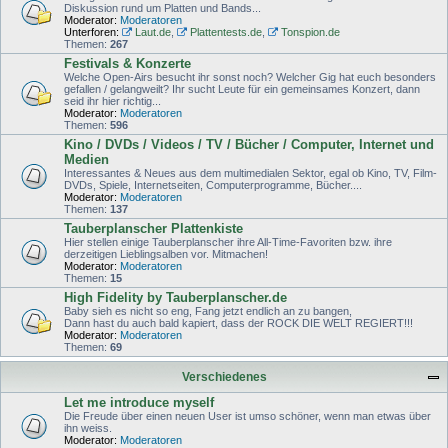
Diskussion rund um Platten und Bands...
Moderator:
Moderatoren
Unterforen:
Laut.de
,
Plattentests.de
,
Tonspion.de
Themen:
267
Festivals & Konzerte
Welche Open-Airs besucht ihr sonst noch? Welcher Gig hat euch besonders
gefallen / gelangweilt? Ihr sucht Leute für ein gemeinsames Konzert, dann
seid ihr hier richtig...
Moderator:
Moderatoren
Themen:
596
Kino / DVDs / Videos / TV / Bücher / Computer, Internet und
Medien
Interessantes & Neues aus dem multimedialen Sektor, egal ob Kino, TV, Film-
DVDs, Spiele, Internetseiten, Computerprogramme, Bücher....
Moderator:
Moderatoren
Themen:
137
Tauberplanscher Plattenkiste
Hier stellen einige Tauberplanscher ihre All-Time-Favoriten bzw. ihre
derzeitigen Lieblingsalben vor. Mitmachen!
Moderator:
Moderatoren
Themen:
15
High Fidelity by Tauberplanscher.de
Baby sieh es nicht so eng, Fang jetzt endlich an zu bangen,
Dann hast du auch bald kapiert, dass der ROCK DIE WELT REGIERT!!!
Moderator:
Moderatoren
Themen:
69
Verschiedenes
Let me introduce myself
Die Freude über einen neuen User ist umso schöner, wenn man etwas über
ihn weiss.
Moderator:
Moderatoren