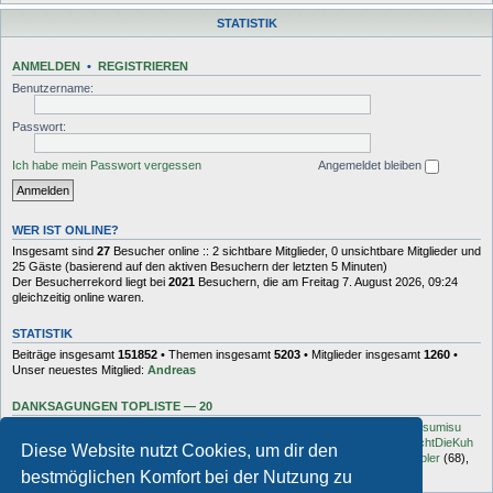
STATISTIK
ANMELDEN
•
REGISTRIEREN
Benutzername:
Passwort:
Ich habe mein Passwort vergessen
Angemeldet bleiben
WER IST ONLINE?
Insgesamt sind
27
Besucher online :: 2 sichtbare Mitglieder, 0 unsichtbare Mitglieder und
25 Gäste (basierend auf den aktiven Besuchern der letzten 5 Minuten)
Der Besucherrekord liegt bei
2021
Besuchern, die am Freitag 7. August 2026, 09:24
gleichzeitig online waren.
STATISTIK
Beiträge insgesamt
151852
• Themen insgesamt
5203
• Mitglieder insgesamt
1260
•
Unser neuestes Mitglied:
Andreas
DANKSAGUNGEN TOPLISTE — 20
Dash
(454),
kottsack
(351),
The Reaper
(192),
Tyler_D
(150),
Vollgas
(134),
sumisu
(125),
Elton
(125),
Charles_Robotnik
(124),
markus.whatever
(114),
MuhMachtDieKuh
Diese Website nutzt Cookies, um dir den
(94),
Pommes
(91),
rulaman
(80),
Hooge
(77),
Öröc
(71),
zokker000
(70),
vfbler
(68),
Janaldo
(65),
unkow
(65),
häxe
(56),
DocBrown
(56)
bestmöglichen Komfort bei der Nutzung zu