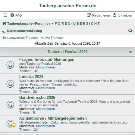
Tauberplanscher-Forum.de
FAQ
Registrieren
Anmelden
Tauberplanscher-Forum.de
F O R E N - Ü B E R S I C H T
S
Datenschutzerklärung
Unbeantwortete Themen
Aktive Themen
u
Aktuelle Zeit: Samstag 8. August 2026, 16:17
c
Taubertal-Festival 2026
h
Fragen, Infos und Meinungen
e
zum Taubertal-Festival 2026
Moderator:
Moderatoren
Themen:
10
Line-Up 2026
Was haltet ihr von den bestätigten Bands und Künstlern? Bitte für jede Band
nur ein Kreuz....einen Thread natürlich...
Moderator:
Moderatoren
Themen:
32
Bandwünsche 2026
Wünsche & Gerüchte für das Taubertal-Festival 2026. Wen und was würdet
ihr gerne sehen und hören...
Moderator:
Moderatoren
Themen:
5
Kontaktbörse / Mitfahrgelegenheiten
Mitfahrgelegenheiten, Zeltsharing, Leute getroffen und wieder verloren, etc.
Moderator:
Moderatoren
Themen:
124