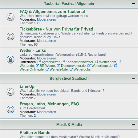
Taubertal-Festival Allgemein
FAQ & Allgemeines zum Taubertal
Was nicht immer wieder gefragt werden muss ...
Moderator:
Moderatoren
Themen:
130
Ticketbörse - Nur von Privat für Privat!
Schwarzmarktgebaren und Wiederverkauf über Einkaufspreis werden nicht
geduldet. Keine eBay-Links!
Moderator:
Moderatoren
Themen:
53
Wetter - Links
Links zu verschiedenen Wetterseiten (91541 Rothenburg)
Moderator:
Moderatoren
Unterforen:
AgrarWetter
,
Kachelmannwetter
,
Wetter.com
,
Wetter.de
,
BR Wetter
,
Donnerwetter.de
,
Wetterbote.de
,
WetterOnline.de
,
Wetter24.de
,
Wetterochs
Bergfestival Saalbach
Line-Up
Was haltet ihr von den bestätigten Bands und Künstlern?
Moderator:
Moderatoren
Themen:
7
Fragen, Infos, Meinungen, FAQ
zum Bergfestival
Moderator:
Moderatoren
Themen:
2
Musik & Media
Platten & Bands
Was gibts neues auf dem Musikmarkt? Welche Musik gefällt euch?