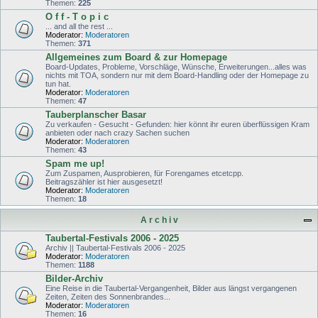
Themen:
225
O f f - T o p i c
... and all the rest ...
Moderator:
Moderatoren
Themen:
371
Allgemeines zum Board & zur Homepage
Board-Updates, Probleme, Vorschläge, Wünsche, Erweiterungen...alles was
nichts mit TOA, sondern nur mit dem Board-Handling oder der Homepage zu
tun hat.
Moderator:
Moderatoren
Themen:
47
Tauberplanscher Basar
Zu verkaufen - Gesucht - Gefunden: hier könnt ihr euren überflüssigen Kram
anbieten oder nach crazy Sachen suchen
Moderator:
Moderatoren
Themen:
43
Spam me up!
Zum Zuspamen, Ausprobieren, für Forengames etcetcpp.
Beitragszähler ist hier ausgesetzt!
Moderator:
Moderatoren
Themen:
18
A r c h i v
Taubertal-Festivals 2006 - 2025
Archiv || Taubertal-Festivals 2006 - 2025
Moderator:
Moderatoren
Themen:
1188
Bilder-Archiv
Eine Reise in die Taubertal-Vergangenheit, Bilder aus längst vergangenen
Zeiten, Zeiten des Sonnenbrandes...
Moderator:
Moderatoren
Themen:
16