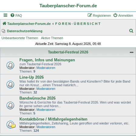
Tauberplanscher-Forum.de
FAQ
Registrieren
Anmelden
Tauberplanscher-Forum.de
F O R E N - Ü B E R S I C H T
S
Datenschutzerklärung
Unbeantwortete Themen
Aktive Themen
u
Aktuelle Zeit: Samstag 8. August 2026, 05:48
c
Taubertal-Festival 2026
h
Fragen, Infos und Meinungen
e
zum Taubertal-Festival 2026
Moderator:
Moderatoren
Themen:
9
Line-Up 2026
Was haltet ihr von den bestätigten Bands und Künstlern? Bitte für jede Band
nur ein Kreuz....einen Thread natürlich...
Moderator:
Moderatoren
Themen:
32
Bandwünsche 2026
Wünsche & Gerüchte für das Taubertal-Festival 2026. Wen und was würdet
ihr gerne sehen und hören...
Moderator:
Moderatoren
Themen:
5
Kontaktbörse / Mitfahrgelegenheiten
Mitfahrgelegenheiten, Zeltsharing, Leute getroffen und wieder verloren, etc.
Moderator:
Moderatoren
Themen:
124