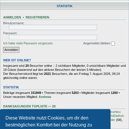
STATISTIK
ANMELDEN
•
REGISTRIEREN
Benutzername:
Passwort:
Ich habe mein Passwort vergessen
Angemeldet bleiben
WER IST ONLINE?
Insgesamt sind
20
Besucher online :: 2 sichtbare Mitglieder, 0 unsichtbare Mitglieder und
18 Gäste (basierend auf den aktiven Besuchern der letzten 5 Minuten)
Der Besucherrekord liegt bei
2021
Besuchern, die am Freitag 7. August 2026, 09:24
gleichzeitig online waren.
STATISTIK
Beiträge insgesamt
151849
• Themen insgesamt
5203
• Mitglieder insgesamt
1260
•
Unser neuestes Mitglied:
Andreas
DANKSAGUNGEN TOPLISTE — 20
Dash
(454),
kottsack
(351),
The Reaper
(192),
Tyler_D
(150),
Vollgas
(134),
sumisu
(125),
Elton
(125),
Charles_Robotnik
(124),
markus.whatever
(114),
MuhMachtDieKuh
Diese Website nutzt Cookies, um dir den
(94),
Pommes
(91),
rulaman
(80),
Hooge
(77),
Öröc
(71),
zokker000
(70),
vfbler
(68),
Janaldo
(65),
unkow
(65),
häxe
(56),
DocBrown
(56)
bestmöglichen Komfort bei der Nutzung zu