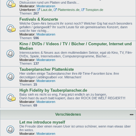
Diskussion rund um Platten und Bands...
Moderator:
Moderatoren
Unterforen:
Laut.de
,
Plattentests.de
,
Tonspion.de
Themen:
267
Festivals & Konzerte
Welche Open-Airs besucht ihr sonst noch? Welcher Gig hat euch besonders
gefallen / gelangweilt? Ihr sucht Leute für ein gemeinsames Konzert, dann
seid ihr hier richtig...
Moderator:
Moderatoren
Themen:
596
Kino / DVDs / Videos / TV / Bücher / Computer, Internet und
Medien
Interessantes & Neues aus dem multimedialen Sektor, egal ob Kino, TV, Film-
DVDs, Spiele, Internetseiten, Computerprogramme, Bücher....
Moderator:
Moderatoren
Themen:
137
Tauberplanscher Plattenkiste
Hier stellen einige Tauberplanscher ihre All-Time-Favoriten bzw. ihre
derzeitigen Lieblingsalben vor. Mitmachen!
Moderator:
Moderatoren
Themen:
15
High Fidelity by Tauberplanscher.de
Baby sieh es nicht so eng, Fang jetzt endlich an zu bangen,
Dann hast du auch bald kapiert, dass der ROCK DIE WELT REGIERT!!!
Moderator:
Moderatoren
Themen:
69
Verschiedenes
Let me introduce myself
Die Freude über einen neuen User ist umso schöner, wenn man etwas über
ihn weiss.
Moderator:
Moderatoren