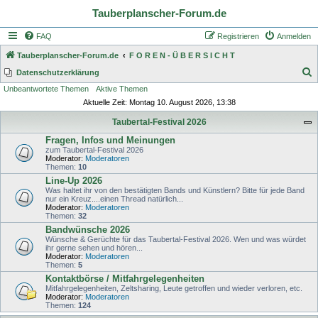
Tauberplanscher-Forum.de
FAQ
Registrieren
Anmelden
Tauberplanscher-Forum.de
F O R E N - Ü B E R S I C H T
S
Datenschutzerklärung
Unbeantwortete Themen
Aktive Themen
u
Aktuelle Zeit: Montag 10. August 2026, 13:38
c
Taubertal-Festival 2026
h
Fragen, Infos und Meinungen
e
zum Taubertal-Festival 2026
Moderator:
Moderatoren
Themen:
10
Line-Up 2026
Was haltet ihr von den bestätigten Bands und Künstlern? Bitte für jede Band
nur ein Kreuz....einen Thread natürlich...
Moderator:
Moderatoren
Themen:
32
Bandwünsche 2026
Wünsche & Gerüchte für das Taubertal-Festival 2026. Wen und was würdet
ihr gerne sehen und hören...
Moderator:
Moderatoren
Themen:
5
Kontaktbörse / Mitfahrgelegenheiten
Mitfahrgelegenheiten, Zeltsharing, Leute getroffen und wieder verloren, etc.
Moderator:
Moderatoren
Themen:
124