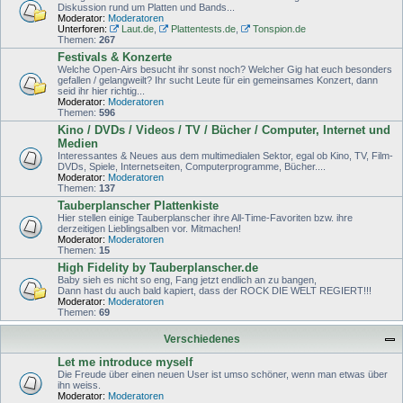
Diskussion rund um Platten und Bands...
Moderator:
Moderatoren
Unterforen:
Laut.de
,
Plattentests.de
,
Tonspion.de
Themen:
267
Festivals & Konzerte
Welche Open-Airs besucht ihr sonst noch? Welcher Gig hat euch besonders
gefallen / gelangweilt? Ihr sucht Leute für ein gemeinsames Konzert, dann
seid ihr hier richtig...
Moderator:
Moderatoren
Themen:
596
Kino / DVDs / Videos / TV / Bücher / Computer, Internet und
Medien
Interessantes & Neues aus dem multimedialen Sektor, egal ob Kino, TV, Film-
DVDs, Spiele, Internetseiten, Computerprogramme, Bücher....
Moderator:
Moderatoren
Themen:
137
Tauberplanscher Plattenkiste
Hier stellen einige Tauberplanscher ihre All-Time-Favoriten bzw. ihre
derzeitigen Lieblingsalben vor. Mitmachen!
Moderator:
Moderatoren
Themen:
15
High Fidelity by Tauberplanscher.de
Baby sieh es nicht so eng, Fang jetzt endlich an zu bangen,
Dann hast du auch bald kapiert, dass der ROCK DIE WELT REGIERT!!!
Moderator:
Moderatoren
Themen:
69
Verschiedenes
Let me introduce myself
Die Freude über einen neuen User ist umso schöner, wenn man etwas über
ihn weiss.
Moderator:
Moderatoren