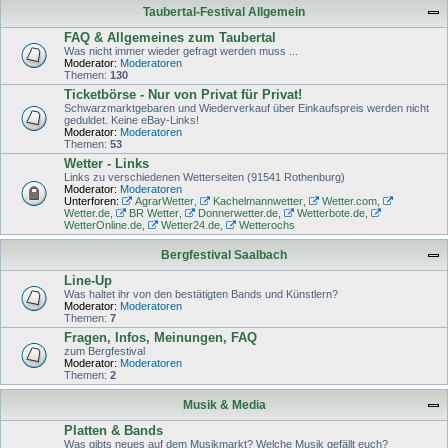
Taubertal-Festival Allgemein
FAQ & Allgemeines zum Taubertal
Was nicht immer wieder gefragt werden muss ...
Moderator:
Moderatoren
Themen:
130
Ticketbörse - Nur von Privat für Privat!
Schwarzmarktgebaren und Wiederverkauf über Einkaufspreis werden nicht
geduldet. Keine eBay-Links!
Moderator:
Moderatoren
Themen:
53
Wetter - Links
Links zu verschiedenen Wetterseiten (91541 Rothenburg)
Moderator:
Moderatoren
Unterforen:
AgrarWetter
,
Kachelmannwetter
,
Wetter.com
,
Wetter.de
,
BR Wetter
,
Donnerwetter.de
,
Wetterbote.de
,
WetterOnline.de
,
Wetter24.de
,
Wetterochs
Bergfestival Saalbach
Line-Up
Was haltet ihr von den bestätigten Bands und Künstlern?
Moderator:
Moderatoren
Themen:
7
Fragen, Infos, Meinungen, FAQ
zum Bergfestival
Moderator:
Moderatoren
Themen:
2
Musik & Media
Platten & Bands
Was gibts neues auf dem Musikmarkt? Welche Musik gefällt euch?