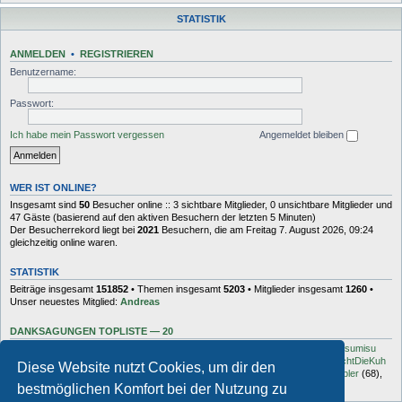
STATISTIK
ANMELDEN
•
REGISTRIEREN
Benutzername:
Passwort:
Ich habe mein Passwort vergessen
Angemeldet bleiben
WER IST ONLINE?
Insgesamt sind
50
Besucher online :: 3 sichtbare Mitglieder, 0 unsichtbare Mitglieder und
47 Gäste (basierend auf den aktiven Besuchern der letzten 5 Minuten)
Der Besucherrekord liegt bei
2021
Besuchern, die am Freitag 7. August 2026, 09:24
gleichzeitig online waren.
STATISTIK
Beiträge insgesamt
151852
• Themen insgesamt
5203
• Mitglieder insgesamt
1260
•
Unser neuestes Mitglied:
Andreas
DANKSAGUNGEN TOPLISTE — 20
Dash
(454),
kottsack
(351),
The Reaper
(192),
Tyler_D
(150),
Vollgas
(134),
sumisu
(125),
Elton
(125),
Charles_Robotnik
(124),
markus.whatever
(114),
MuhMachtDieKuh
Diese Website nutzt Cookies, um dir den
(94),
Pommes
(91),
rulaman
(80),
Hooge
(77),
Öröc
(71),
zokker000
(70),
vfbler
(68),
Janaldo
(65),
unkow
(65),
häxe
(56),
DocBrown
(56)
bestmöglichen Komfort bei der Nutzung zu