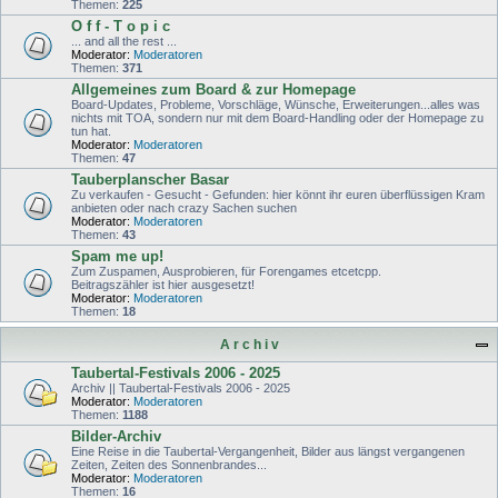
Themen:
225
O f f - T o p i c
... and all the rest ...
Moderator:
Moderatoren
Themen:
371
Allgemeines zum Board & zur Homepage
Board-Updates, Probleme, Vorschläge, Wünsche, Erweiterungen...alles was
nichts mit TOA, sondern nur mit dem Board-Handling oder der Homepage zu
tun hat.
Moderator:
Moderatoren
Themen:
47
Tauberplanscher Basar
Zu verkaufen - Gesucht - Gefunden: hier könnt ihr euren überflüssigen Kram
anbieten oder nach crazy Sachen suchen
Moderator:
Moderatoren
Themen:
43
Spam me up!
Zum Zuspamen, Ausprobieren, für Forengames etcetcpp.
Beitragszähler ist hier ausgesetzt!
Moderator:
Moderatoren
Themen:
18
A r c h i v
Taubertal-Festivals 2006 - 2025
Archiv || Taubertal-Festivals 2006 - 2025
Moderator:
Moderatoren
Themen:
1188
Bilder-Archiv
Eine Reise in die Taubertal-Vergangenheit, Bilder aus längst vergangenen
Zeiten, Zeiten des Sonnenbrandes...
Moderator:
Moderatoren
Themen:
16