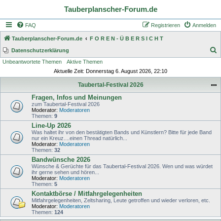
Tauberplanscher-Forum.de
FAQ
Registrieren
Anmelden
Tauberplanscher-Forum.de
F O R E N - Ü B E R S I C H T
S
Datenschutzerklärung
Unbeantwortete Themen
Aktive Themen
u
Aktuelle Zeit: Donnerstag 6. August 2026, 22:10
c
Taubertal-Festival 2026
h
Fragen, Infos und Meinungen
e
zum Taubertal-Festival 2026
Moderator:
Moderatoren
Themen:
9
Line-Up 2026
Was haltet ihr von den bestätigten Bands und Künstlern? Bitte für jede Band
nur ein Kreuz....einen Thread natürlich...
Moderator:
Moderatoren
Themen:
32
Bandwünsche 2026
Wünsche & Gerüchte für das Taubertal-Festival 2026. Wen und was würdet
ihr gerne sehen und hören...
Moderator:
Moderatoren
Themen:
5
Kontaktbörse / Mitfahrgelegenheiten
Mitfahrgelegenheiten, Zeltsharing, Leute getroffen und wieder verloren, etc.
Moderator:
Moderatoren
Themen:
124