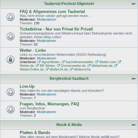
Taubertal-Festival Allgemein
FAQ & Allgemeines zum Taubertal
Was nicht immer wieder gefragt werden muss ...
Moderator:
Moderatoren
Themen:
130
Ticketbörse - Nur von Privat für Privat!
Schwarzmarktgebaren und Wiederverkauf über Einkaufspreis werden nicht
geduldet. Keine eBay-Links!
Moderator:
Moderatoren
Themen:
52
Wetter - Links
Links zu verschiedenen Wetterseiten (91541 Rothenburg)
Moderator:
Moderatoren
Unterforen:
AgrarWetter
,
Kachelmannwetter
,
Wetter.com
,
Wetter.de
,
BR Wetter
,
Donnerwetter.de
,
Wetterbote.de
,
WetterOnline.de
,
Wetter24.de
,
Wetterochs
Bergfestival Saalbach
Line-Up
Was haltet ihr von den bestätigten Bands und Künstlern?
Moderator:
Moderatoren
Themen:
7
Fragen, Infos, Meinungen, FAQ
zum Bergfestival
Moderator:
Moderatoren
Themen:
2
Musik & Media
Platten & Bands
Was gibts neues auf dem Musikmarkt? Welche Musik gefällt euch?