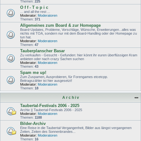
Themen:
225
O f f - T o p i c
... and all the rest ...
Moderator:
Moderatoren
Themen:
371
Allgemeines zum Board & zur Homepage
Board-Updates, Probleme, Vorschläge, Wünsche, Erweiterungen...alles was
nichts mit TOA, sondern nur mit dem Board-Handling oder der Homepage zu
tun hat.
Moderator:
Moderatoren
Themen:
47
Tauberplanscher Basar
Zu verkaufen - Gesucht - Gefunden: hier könnt ihr euren überflüssigen Kram
anbieten oder nach crazy Sachen suchen
Moderator:
Moderatoren
Themen:
43
Spam me up!
Zum Zuspamen, Ausprobieren, für Forengames etcetcpp.
Beitragszähler ist hier ausgesetzt!
Moderator:
Moderatoren
Themen:
18
A r c h i v
Taubertal-Festivals 2006 - 2025
Archiv || Taubertal-Festivals 2006 - 2025
Moderator:
Moderatoren
Themen:
1188
Bilder-Archiv
Eine Reise in die Taubertal-Vergangenheit, Bilder aus längst vergangenen
Zeiten, Zeiten des Sonnenbrandes...
Moderator:
Moderatoren
Themen:
16