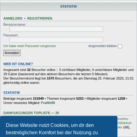
STATISTIK
ANMELDEN
•
REGISTRIEREN
Benutzername:
Passwort:
Ich habe mein Passwort vergessen
Angemeldet bleiben
WER IST ONLINE?
Insgesamt sind
32
Besucher online :: 3 sichtbare Mitglieder, 0 unsichtbare Mitglieder und
29 Gäste (basierend auf den aktiven Besuchern der letzten 5 Minuten)
Der Besucherrekord liegt bei
1570
Besuchern, die am Dienstag 25. Februar 2025, 21:01
gleichzeitig online waren.
STATISTIK
Beiträge insgesamt
151849
• Themen insgesamt
5203
• Mitglieder insgesamt
1258
•
Unser neuestes Mitglied:
FraWit85
DANKSAGUNGEN TOPLISTE — 20
Dash
(454),
kottsack
(351),
The Reaper
(192),
Tyler_D
(150),
Vollgas
(134),
sumisu
(125),
Elton
(125),
Charles_Robotnik
(124),
markus.whatever
(114),
MuhMachtDieKuh
Diese Website nutzt Cookies, um dir den
(94),
Pommes
(91),
rulaman
(80),
Hooge
(77),
Öröc
(71),
zokker000
(70),
vfbler
(68),
Janaldo
(65),
unkow
(65),
häxe
(56),
DocBrown
(56)
bestmöglichen Komfort bei der Nutzung zu