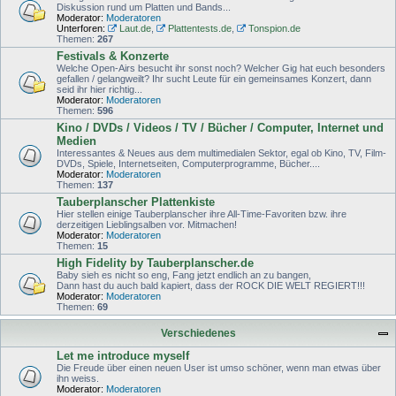
Diskussion rund um Platten und Bands...
Moderator:
Moderatoren
Unterforen:
Laut.de
,
Plattentests.de
,
Tonspion.de
Themen:
267
Festivals & Konzerte
Welche Open-Airs besucht ihr sonst noch? Welcher Gig hat euch besonders
gefallen / gelangweilt? Ihr sucht Leute für ein gemeinsames Konzert, dann
seid ihr hier richtig...
Moderator:
Moderatoren
Themen:
596
Kino / DVDs / Videos / TV / Bücher / Computer, Internet und
Medien
Interessantes & Neues aus dem multimedialen Sektor, egal ob Kino, TV, Film-
DVDs, Spiele, Internetseiten, Computerprogramme, Bücher....
Moderator:
Moderatoren
Themen:
137
Tauberplanscher Plattenkiste
Hier stellen einige Tauberplanscher ihre All-Time-Favoriten bzw. ihre
derzeitigen Lieblingsalben vor. Mitmachen!
Moderator:
Moderatoren
Themen:
15
High Fidelity by Tauberplanscher.de
Baby sieh es nicht so eng, Fang jetzt endlich an zu bangen,
Dann hast du auch bald kapiert, dass der ROCK DIE WELT REGIERT!!!
Moderator:
Moderatoren
Themen:
69
Verschiedenes
Let me introduce myself
Die Freude über einen neuen User ist umso schöner, wenn man etwas über
ihn weiss.
Moderator:
Moderatoren