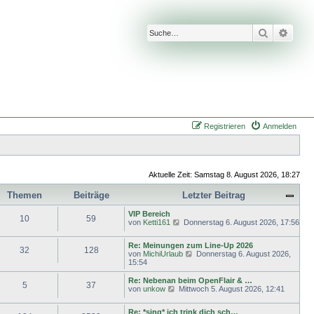
Suche
Erwei
Registrieren
Anmelden
Aktuelle Zeit: Samstag 8. August 2026, 18:27
Themen
Beiträge
Letzter Beitrag
VIP Bereich
10
59
N
von
Ketti161
Donnerstag 6. August 2026, 17:56
e
u
Re: Meinungen zum Line-Up 2026
e
32
128
N
von
MichiUrlaub
Donnerstag 6. August 2026,
s
e
15:54
t
u
e
e
Re: Nebenan beim OpenFlair & …
r
5
37
s
N
von
unkow
Mittwoch 5. August 2026, 12:41
B
t
e
e
e
u
i
Re: *sing* ich trink dich sch…
r
e
t