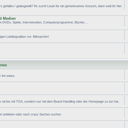
efallen / gelangweilt? Ihr sucht Leute für ein gemeinsames Konzert, dann seid ihr hier
nd Medien
lm-DVDs, Spiele, Internetseiten, Computerprogramme, Bücher....
tigen Lieblingsalben vor. Mitmachen!
enes
 ihn weiss.
s nichts mit TOA, sondern nur mit dem Board-Handling oder der Homepage zu tun hat.
ram anbieten oder nach crazy Sachen suchen