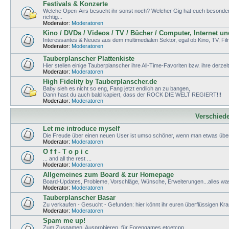
Festivals & Konzerte
Welche Open-Airs besucht ihr sonst noch? Welcher Gig hat euch besonders g
richtig...
Moderator:
Moderatoren
Kino / DVDs / Videos / TV / Bücher / Computer, Internet u
Interessantes & Neues aus dem multimedialen Sektor, egal ob Kino, TV, Fi
Moderator:
Moderatoren
Tauberplanscher Plattenkiste
Hier stellen einige Tauberplanscher ihre All-Time-Favoriten bzw. ihre derzei
Moderator:
Moderatoren
High Fidelity by Tauberplanscher.de
Baby sieh es nicht so eng, Fang jetzt endlich an zu bangen,
Dann hast du auch bald kapiert, dass der ROCK DIE WELT REGIERT!!!
Moderator:
Moderatoren
Verschied
Let me introduce myself
Die Freude über einen neuen User ist umso schöner, wenn man etwas über
Moderator:
Moderatoren
O f f - T o p i c
... and all the rest ...
Moderator:
Moderatoren
Allgemeines zum Board & zur Homepage
Board-Updates, Probleme, Vorschläge, Wünsche, Erweiterungen...alles wa
Moderator:
Moderatoren
Tauberplanscher Basar
Zu verkaufen - Gesucht - Gefunden: hier könnt ihr euren überflüssigen K
Moderator:
Moderatoren
Spam me up!
Zum Zuspamen, Ausprobieren, für Forengames etcetcpp.