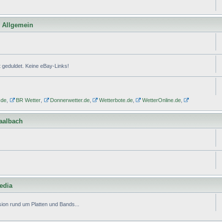
l Allgemein
geduldet. Keine eBay-Links!
.de
,
BR Wetter
,
Donnerwetter.de
,
Wetterbote.de
,
WetterOnline.de
,
Saalbach
edia
ion rund um Platten und Bands...