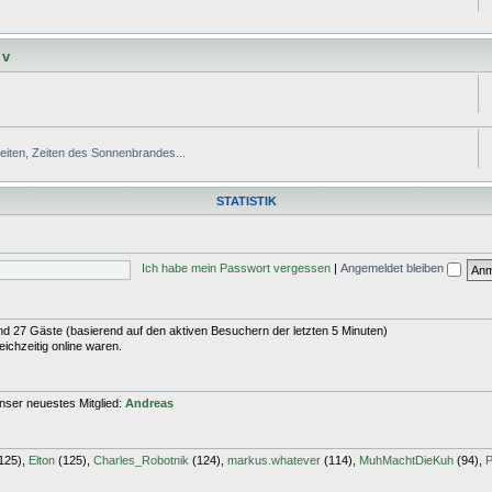
 v
Zeiten, Zeiten des Sonnenbrandes...
STATISTIK
Ich habe mein Passwort vergessen
|
Angemeldet bleiben
 und 27 Gäste (basierend auf den aktiven Besuchern der letzten 5 Minuten)
ichzeitig online waren.
nser neuestes Mitglied:
Andreas
125),
Elton
(125),
Charles_Robotnik
(124),
markus.whatever
(114),
MuhMachtDieKuh
(94),