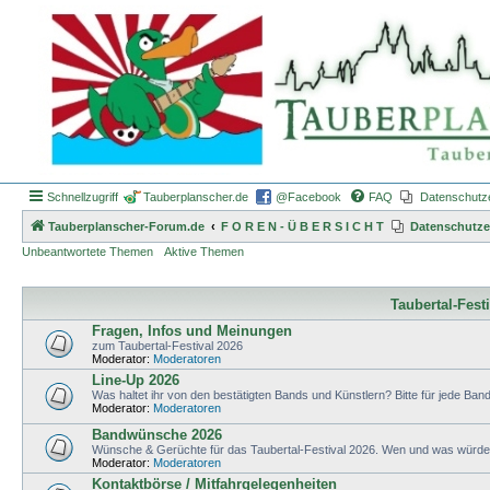
Schnellzugriff
Tauberplanscher.de
@Facebook
FAQ
Datenschutz
Tauberplanscher-Forum.de
F O R E N - Ü B E R S I C H T
Datenschutze
Unbeantwortete Themen
Aktive Themen
Taubertal-Fest
Fragen, Infos und Meinungen
zum Taubertal-Festival 2026
Moderator:
Moderatoren
Line-Up 2026
Was haltet ihr von den bestätigten Bands und Künstlern? Bitte für jede Band 
Moderator:
Moderatoren
Bandwünsche 2026
Wünsche & Gerüchte für das Taubertal-Festival 2026. Wen und was würdet 
Moderator:
Moderatoren
Kontaktbörse / Mitfahrgelegenheiten