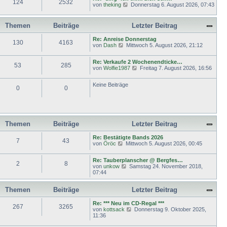
124
2532
N
von
theking
Donnerstag 6. August 2026, 07:43
B
s
r
e
e
t
a
u
i
e
g
e
t
r
Themen
Beiträge
Letzter Beitrag
s
r
B
t
a
e
Re: Anreise Donnerstag
e
g
130
4163
i
N
von
Dash
Mittwoch 5. August 2026, 21:12
r
t
e
B
r
u
e
a
Re: Verkaufe 2 Wochenendticke…
e
53
285
i
g
N
von
Wolfie1987
Freitag 7. August 2026, 16:56
s
t
e
t
r
u
e
a
Keine Beiträge
e
r
0
0
g
s
B
t
e
e
i
r
t
B
r
e
Themen
Beiträge
Letzter Beitrag
a
i
g
t
Re: Bestätigte Bands 2026
7
43
r
N
von
Öröc
Mittwoch 5. August 2026, 00:45
a
e
g
u
Re: Tauberplanscher @ Bergfes…
e
2
8
N
von
unkow
Samstag 24. November 2018,
s
e
07:44
t
u
e
e
r
Themen
Beiträge
Letzter Beitrag
s
B
t
e
e
Re: *** Neu im CD-Regal ***
i
267
3265
r
N
von
kottsack
Donnerstag 9. Oktober 2025,
t
B
e
11:36
r
e
u
a
i
e