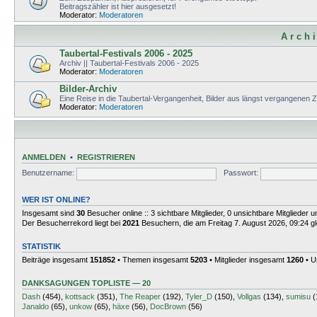
Beitragszähler ist hier ausgesetzt!
Moderator:
Moderatoren
A r c h i
Taubertal-Festivals 2006 - 2025
Archiv || Taubertal-Festivals 2006 - 2025
Moderator:
Moderatoren
Bilder-Archiv
Eine Reise in die Taubertal-Vergangenheit, Bilder aus längst vergangenen 
Moderator:
Moderatoren
ANMELDEN
•
REGISTRIEREN
Benutzername:
Passwort:
WER IST ONLINE?
Insgesamt sind
30
Besucher online :: 3 sichtbare Mitglieder, 0 unsichtbare Mitglieder
Der Besucherrekord liegt bei
2021
Besuchern, die am Freitag 7. August 2026, 09:24 gle
STATISTIK
Beiträge insgesamt
151852
• Themen insgesamt
5203
• Mitglieder insgesamt
1260
• U
DANKSAGUNGEN TOPLISTE — 20
Dash
(454),
kottsack
(351),
The Reaper
(192),
Tyler_D
(150),
Vollgas
(134),
sumisu
(
Janaldo
(65),
unkow
(65),
häxe
(56),
DocBrown
(56)