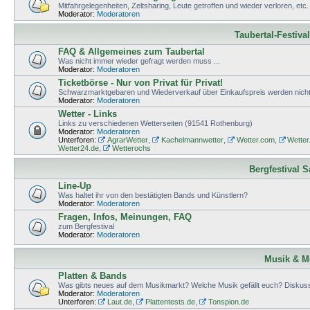
Mitfahrgelegenheiten, Zeltsharing, Leute getroffen und wieder verloren, etc.
Moderator:
Moderatoren
Taubertal-Festiva
FAQ & Allgemeines zum Taubertal
Was nicht immer wieder gefragt werden muss ...
Moderator:
Moderatoren
Ticketbörse - Nur von Privat für Privat!
Schwarzmarktgebaren und Wiederverkauf über Einkaufspreis werden nicht 
Moderator:
Moderatoren
Wetter - Links
Links zu verschiedenen Wetterseiten (91541 Rothenburg)
Moderator:
Moderatoren
Unterforen:
AgrarWetter
,
Kachelmannwetter
,
Wetter.com
,
Wetter
Wetter24.de
,
Wetterochs
Bergfestival 
Line-Up
Was haltet ihr von den bestätigten Bands und Künstlern?
Moderator:
Moderatoren
Fragen, Infos, Meinungen, FAQ
zum Bergfestival
Moderator:
Moderatoren
Musik & M
Platten & Bands
Was gibts neues auf dem Musikmarkt? Welche Musik gefällt euch? Diskuss
Moderator:
Moderatoren
Unterforen:
Laut.de
,
Plattentests.de
,
Tonspion.de