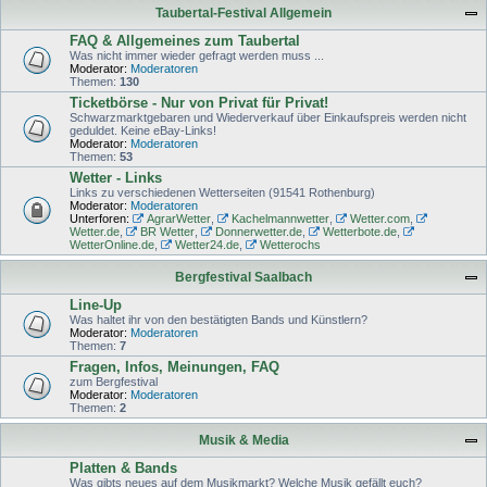
Taubertal-Festival Allgemein
FAQ & Allgemeines zum Taubertal
Was nicht immer wieder gefragt werden muss ...
Moderator:
Moderatoren
Themen:
130
Ticketbörse - Nur von Privat für Privat!
Schwarzmarktgebaren und Wiederverkauf über Einkaufspreis werden nicht
geduldet. Keine eBay-Links!
Moderator:
Moderatoren
Themen:
53
Wetter - Links
Links zu verschiedenen Wetterseiten (91541 Rothenburg)
Moderator:
Moderatoren
Unterforen:
AgrarWetter
,
Kachelmannwetter
,
Wetter.com
,
Wetter.de
,
BR Wetter
,
Donnerwetter.de
,
Wetterbote.de
,
WetterOnline.de
,
Wetter24.de
,
Wetterochs
Bergfestival Saalbach
Line-Up
Was haltet ihr von den bestätigten Bands und Künstlern?
Moderator:
Moderatoren
Themen:
7
Fragen, Infos, Meinungen, FAQ
zum Bergfestival
Moderator:
Moderatoren
Themen:
2
Musik & Media
Platten & Bands
Was gibts neues auf dem Musikmarkt? Welche Musik gefällt euch?