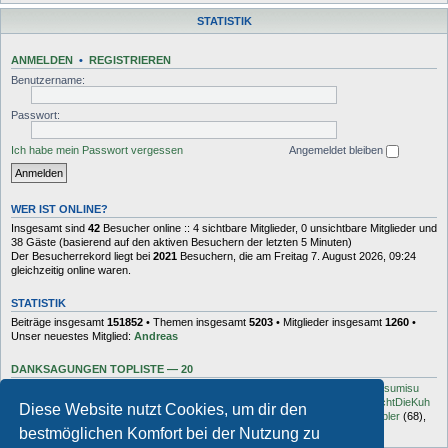
STATISTIK
ANMELDEN
•
REGISTRIEREN
Benutzername:
Passwort:
Ich habe mein Passwort vergessen
Angemeldet bleiben
WER IST ONLINE?
Insgesamt sind
42
Besucher online :: 4 sichtbare Mitglieder, 0 unsichtbare Mitglieder und
38 Gäste (basierend auf den aktiven Besuchern der letzten 5 Minuten)
Der Besucherrekord liegt bei
2021
Besuchern, die am Freitag 7. August 2026, 09:24
gleichzeitig online waren.
STATISTIK
Beiträge insgesamt
151852
• Themen insgesamt
5203
• Mitglieder insgesamt
1260
•
Unser neuestes Mitglied:
Andreas
DANKSAGUNGEN TOPLISTE — 20
Dash
(454),
kottsack
(351),
The Reaper
(192),
Tyler_D
(150),
Vollgas
(134),
sumisu
(125),
Elton
(125),
Charles_Robotnik
(124),
markus.whatever
(114),
MuhMachtDieKuh
Diese Website nutzt Cookies, um dir den
(94),
Pommes
(91),
rulaman
(80),
Hooge
(77),
Öröc
(71),
zokker000
(70),
vfbler
(68),
Janaldo
(65),
unkow
(65),
häxe
(56),
DocBrown
(56)
bestmöglichen Komfort bei der Nutzung zu