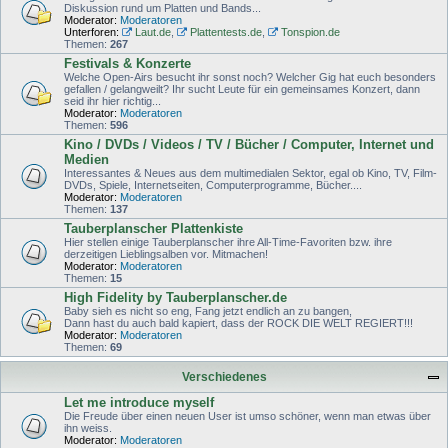
Diskussion rund um Platten und Bands...
Moderator:
Moderatoren
Unterforen:
Laut.de
,
Plattentests.de
,
Tonspion.de
Themen:
267
Festivals & Konzerte
Welche Open-Airs besucht ihr sonst noch? Welcher Gig hat euch besonders
gefallen / gelangweilt? Ihr sucht Leute für ein gemeinsames Konzert, dann
seid ihr hier richtig...
Moderator:
Moderatoren
Themen:
596
Kino / DVDs / Videos / TV / Bücher / Computer, Internet und
Medien
Interessantes & Neues aus dem multimedialen Sektor, egal ob Kino, TV, Film-
DVDs, Spiele, Internetseiten, Computerprogramme, Bücher....
Moderator:
Moderatoren
Themen:
137
Tauberplanscher Plattenkiste
Hier stellen einige Tauberplanscher ihre All-Time-Favoriten bzw. ihre
derzeitigen Lieblingsalben vor. Mitmachen!
Moderator:
Moderatoren
Themen:
15
High Fidelity by Tauberplanscher.de
Baby sieh es nicht so eng, Fang jetzt endlich an zu bangen,
Dann hast du auch bald kapiert, dass der ROCK DIE WELT REGIERT!!!
Moderator:
Moderatoren
Themen:
69
Verschiedenes
Let me introduce myself
Die Freude über einen neuen User ist umso schöner, wenn man etwas über
ihn weiss.
Moderator:
Moderatoren