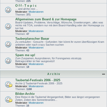
Themen:
225
O f f - T o p i c
... and all the rest ...
Moderator:
Moderatoren
Themen:
371
Allgemeines zum Board & zur Homepage
Board-Updates, Probleme, Vorschläge, Wünsche, Erweiterungen...alles was
nichts mit TOA, sondern nur mit dem Board-Handling oder der Homepage zu
tun hat.
Moderator:
Moderatoren
Themen:
47
Tauberplanscher Basar
Zu verkaufen - Gesucht - Gefunden: hier könnt ihr euren überflüssigen Kram
anbieten oder nach crazy Sachen suchen
Moderator:
Moderatoren
Themen:
43
Spam me up!
Zum Zuspamen, Ausprobieren, für Forengames etcetcpp.
Beitragszähler ist hier ausgesetzt!
Moderator:
Moderatoren
Themen:
18
A r c h i v
Taubertal-Festivals 2006 - 2025
Archiv || Taubertal-Festivals 2006 - 2025
Moderator:
Moderatoren
Themen:
1188
Bilder-Archiv
Eine Reise in die Taubertal-Vergangenheit, Bilder aus längst vergangenen
Zeiten, Zeiten des Sonnenbrandes...
Moderator:
Moderatoren
Themen:
16