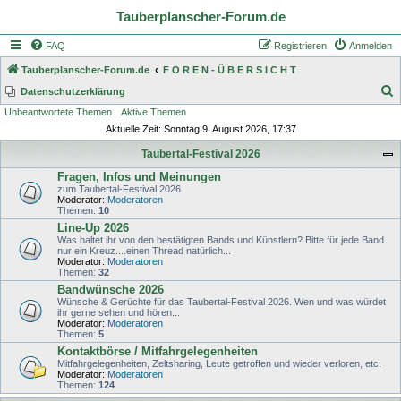
Tauberplanscher-Forum.de
FAQ
Registrieren
Anmelden
Tauberplanscher-Forum.de
F O R E N - Ü B E R S I C H T
S
Datenschutzerklärung
Unbeantwortete Themen
Aktive Themen
u
Aktuelle Zeit: Sonntag 9. August 2026, 17:37
c
Taubertal-Festival 2026
h
Fragen, Infos und Meinungen
e
zum Taubertal-Festival 2026
Moderator:
Moderatoren
Themen:
10
Line-Up 2026
Was haltet ihr von den bestätigten Bands und Künstlern? Bitte für jede Band
nur ein Kreuz....einen Thread natürlich...
Moderator:
Moderatoren
Themen:
32
Bandwünsche 2026
Wünsche & Gerüchte für das Taubertal-Festival 2026. Wen und was würdet
ihr gerne sehen und hören...
Moderator:
Moderatoren
Themen:
5
Kontaktbörse / Mitfahrgelegenheiten
Mitfahrgelegenheiten, Zeltsharing, Leute getroffen und wieder verloren, etc.
Moderator:
Moderatoren
Themen:
124