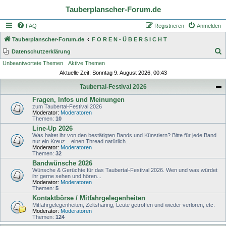
Tauberplanscher-Forum.de
FAQ
Registrieren
Anmelden
Tauberplanscher-Forum.de
F O R E N - Ü B E R S I C H T
S
Datenschutzerklärung
Unbeantwortete Themen
Aktive Themen
u
Aktuelle Zeit: Sonntag 9. August 2026, 00:43
c
Taubertal-Festival 2026
h
Fragen, Infos und Meinungen
e
zum Taubertal-Festival 2026
Moderator:
Moderatoren
Themen:
10
Line-Up 2026
Was haltet ihr von den bestätigten Bands und Künstlern? Bitte für jede Band
nur ein Kreuz....einen Thread natürlich...
Moderator:
Moderatoren
Themen:
32
Bandwünsche 2026
Wünsche & Gerüchte für das Taubertal-Festival 2026. Wen und was würdet
ihr gerne sehen und hören...
Moderator:
Moderatoren
Themen:
5
Kontaktbörse / Mitfahrgelegenheiten
Mitfahrgelegenheiten, Zeltsharing, Leute getroffen und wieder verloren, etc.
Moderator:
Moderatoren
Themen:
124