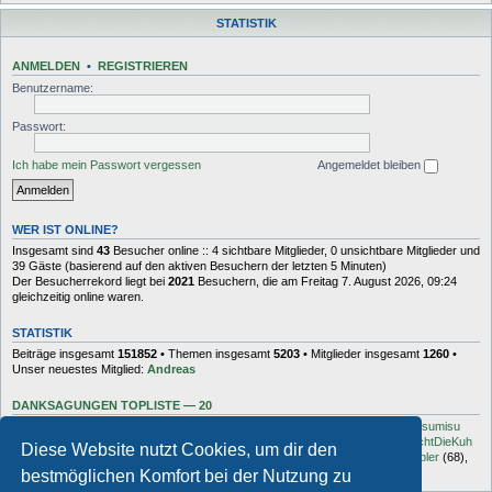
STATISTIK
ANMELDEN
•
REGISTRIEREN
Benutzername:
Passwort:
Ich habe mein Passwort vergessen
Angemeldet bleiben
WER IST ONLINE?
Insgesamt sind
43
Besucher online :: 4 sichtbare Mitglieder, 0 unsichtbare Mitglieder und
39 Gäste (basierend auf den aktiven Besuchern der letzten 5 Minuten)
Der Besucherrekord liegt bei
2021
Besuchern, die am Freitag 7. August 2026, 09:24
gleichzeitig online waren.
STATISTIK
Beiträge insgesamt
151852
• Themen insgesamt
5203
• Mitglieder insgesamt
1260
•
Unser neuestes Mitglied:
Andreas
DANKSAGUNGEN TOPLISTE — 20
Dash
(454),
kottsack
(351),
The Reaper
(192),
Tyler_D
(150),
Vollgas
(134),
sumisu
(125),
Elton
(125),
Charles_Robotnik
(124),
markus.whatever
(114),
MuhMachtDieKuh
Diese Website nutzt Cookies, um dir den
(94),
Pommes
(91),
rulaman
(80),
Hooge
(77),
Öröc
(71),
zokker000
(70),
vfbler
(68),
Janaldo
(65),
unkow
(65),
häxe
(56),
DocBrown
(56)
bestmöglichen Komfort bei der Nutzung zu