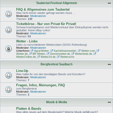
Taubertal-Festival Allgemein
FAQ & Allgemeines zum Taubertal
Was nicht immer wieder gefragt werden muss ...
Moderator:
Moderatoren
Themen:
130
Ticketbörse - Nur von Privat für Privat!
Schwarzmarktgebaren und Wiederverkauf über Einkaufspreis werden nicht
geduldet. Keine eBay-Links!
Moderator:
Moderatoren
Themen:
53
Wetter - Links
Links zu verschiedenen Wetterseiten (91541 Rothenburg)
Moderator:
Moderatoren
Unterforen:
AgrarWetter
,
Kachelmannwetter
,
Wetter.com
,
Wetter.de
,
BR Wetter
,
Donnerwetter.de
,
Wetterbote.de
,
WetterOnline.de
,
Wetter24.de
,
Wetterochs
Bergfestival Saalbach
Line-Up
Was haltet ihr von den bestätigten Bands und Künstlern?
Moderator:
Moderatoren
Themen:
7
Fragen, Infos, Meinungen, FAQ
zum Bergfestival
Moderator:
Moderatoren
Themen:
2
Musik & Media
Platten & Bands
Was gibts neues auf dem Musikmarkt? Welche Musik gefällt euch?