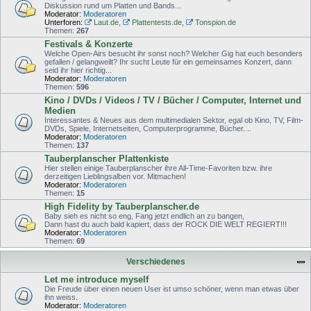
Diskussion rund um Platten und Bands...
Moderator:
Moderatoren
Unterforen:
Laut.de
,
Plattentests.de
,
Tonspion.de
Themen:
267
Festivals & Konzerte
Welche Open-Airs besucht ihr sonst noch? Welcher Gig hat euch besonders
gefallen / gelangweilt? Ihr sucht Leute für ein gemeinsames Konzert, dann
seid ihr hier richtig...
Moderator:
Moderatoren
Themen:
596
Kino / DVDs / Videos / TV / Bücher / Computer, Internet und
Medien
Interessantes & Neues aus dem multimedialen Sektor, egal ob Kino, TV, Film-
DVDs, Spiele, Internetseiten, Computerprogramme, Bücher....
Moderator:
Moderatoren
Themen:
137
Tauberplanscher Plattenkiste
Hier stellen einige Tauberplanscher ihre All-Time-Favoriten bzw. ihre
derzeitigen Lieblingsalben vor. Mitmachen!
Moderator:
Moderatoren
Themen:
15
High Fidelity by Tauberplanscher.de
Baby sieh es nicht so eng, Fang jetzt endlich an zu bangen,
Dann hast du auch bald kapiert, dass der ROCK DIE WELT REGIERT!!!
Moderator:
Moderatoren
Themen:
69
Verschiedenes
Let me introduce myself
Die Freude über einen neuen User ist umso schöner, wenn man etwas über
ihn weiss.
Moderator:
Moderatoren