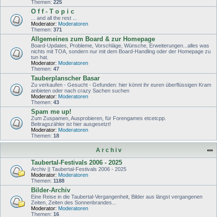
Themen:
225
O f f - T o p i c
... and all the rest ...
Moderator:
Moderatoren
Themen:
371
Allgemeines zum Board & zur Homepage
Board-Updates, Probleme, Vorschläge, Wünsche, Erweiterungen...alles was
nichts mit TOA, sondern nur mit dem Board-Handling oder der Homepage zu
tun hat.
Moderator:
Moderatoren
Themen:
47
Tauberplanscher Basar
Zu verkaufen - Gesucht - Gefunden: hier könnt ihr euren überflüssigen Kram
anbieten oder nach crazy Sachen suchen
Moderator:
Moderatoren
Themen:
43
Spam me up!
Zum Zuspamen, Ausprobieren, für Forengames etcetcpp.
Beitragszähler ist hier ausgesetzt!
Moderator:
Moderatoren
Themen:
18
A r c h i v
Taubertal-Festivals 2006 - 2025
Archiv || Taubertal-Festivals 2006 - 2025
Moderator:
Moderatoren
Themen:
1188
Bilder-Archiv
Eine Reise in die Taubertal-Vergangenheit, Bilder aus längst vergangenen
Zeiten, Zeiten des Sonnenbrandes...
Moderator:
Moderatoren
Themen:
16