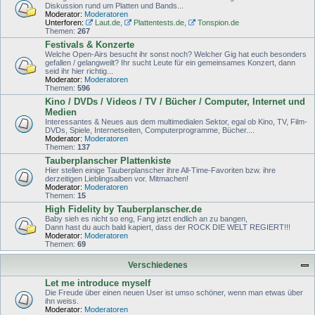
Diskussion rund um Platten und Bands...
Moderator:
Moderatoren
Unterforen:
Laut.de
,
Plattentests.de
,
Tonspion.de
Themen:
267
Festivals & Konzerte
Welche Open-Airs besucht ihr sonst noch? Welcher Gig hat euch besonders
gefallen / gelangweilt? Ihr sucht Leute für ein gemeinsames Konzert, dann
seid ihr hier richtig...
Moderator:
Moderatoren
Themen:
596
Kino / DVDs / Videos / TV / Bücher / Computer, Internet und
Medien
Interessantes & Neues aus dem multimedialen Sektor, egal ob Kino, TV, Film-
DVDs, Spiele, Internetseiten, Computerprogramme, Bücher....
Moderator:
Moderatoren
Themen:
137
Tauberplanscher Plattenkiste
Hier stellen einige Tauberplanscher ihre All-Time-Favoriten bzw. ihre
derzeitigen Lieblingsalben vor. Mitmachen!
Moderator:
Moderatoren
Themen:
15
High Fidelity by Tauberplanscher.de
Baby sieh es nicht so eng, Fang jetzt endlich an zu bangen,
Dann hast du auch bald kapiert, dass der ROCK DIE WELT REGIERT!!!
Moderator:
Moderatoren
Themen:
69
Verschiedenes
Let me introduce myself
Die Freude über einen neuen User ist umso schöner, wenn man etwas über
ihn weiss.
Moderator:
Moderatoren