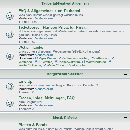
Taubertal-Festival Allgemein
FAQ & Allgemeines zum Taubertal
Was nicht immer wieder gefragt werden muss ...
Moderator:
Moderatoren
Themen:
130
Ticketbörse - Nur von Privat für Privat!
Schwarzmarktgebaren und Wiederverkauf über Einkaufspreis werden nicht
geduldet. Keine eBay-Links!
Moderator:
Moderatoren
Themen:
52
Wetter - Links
Links zu verschiedenen Wetterseiten (91541 Rothenburg)
Moderator:
Moderatoren
Unterforen:
AgrarWetter
,
Kachelmannwetter
,
Wetter.com
,
Wetter.de
,
BR Wetter
,
Donnerwetter.de
,
Wetterbote.de
,
WetterOnline.de
,
Wetter24.de
,
Wetterochs
Bergfestival Saalbach
Line-Up
Was haltet ihr von den bestätigten Bands und Künstlern?
Moderator:
Moderatoren
Themen:
7
Fragen, Infos, Meinungen, FAQ
zum Bergfestival
Moderator:
Moderatoren
Themen:
2
Musik & Media
Platten & Bands
Was gibts neues auf dem Musikmarkt? Welche Musik gefällt euch?