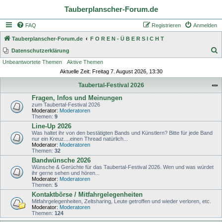
Tauberplanscher-Forum.de
FAQ
Registrieren
Anmelden
Tauberplanscher-Forum.de
F O R E N - Ü B E R S I C H T
S
Datenschutzerklärung
Unbeantwortete Themen
Aktive Themen
u
Aktuelle Zeit: Freitag 7. August 2026, 13:30
c
Taubertal-Festival 2026
h
Fragen, Infos und Meinungen
e
zum Taubertal-Festival 2026
Moderator:
Moderatoren
Themen:
9
Line-Up 2026
Was haltet ihr von den bestätigten Bands und Künstlern? Bitte für jede Band
nur ein Kreuz....einen Thread natürlich...
Moderator:
Moderatoren
Themen:
32
Bandwünsche 2026
Wünsche & Gerüchte für das Taubertal-Festival 2026. Wen und was würdet
ihr gerne sehen und hören...
Moderator:
Moderatoren
Themen:
5
Kontaktbörse / Mitfahrgelegenheiten
Mitfahrgelegenheiten, Zeltsharing, Leute getroffen und wieder verloren, etc.
Moderator:
Moderatoren
Themen:
124