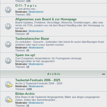
Themen:
225
O f f - T o p i c
... and all the rest ...
Moderator:
Moderatoren
Themen:
371
Allgemeines zum Board & zur Homepage
Board-Updates, Probleme, Vorschläge, Wünsche, Erweiterungen...alles was
nichts mit TOA, sondern nur mit dem Board-Handling oder der Homepage zu
tun hat.
Moderator:
Moderatoren
Themen:
47
Tauberplanscher Basar
Zu verkaufen - Gesucht - Gefunden: hier könnt ihr euren überflüssigen Kram
anbieten oder nach crazy Sachen suchen
Moderator:
Moderatoren
Themen:
43
Spam me up!
Zum Zuspamen, Ausprobieren, für Forengames etcetcpp.
Beitragszähler ist hier ausgesetzt!
Moderator:
Moderatoren
Themen:
18
A r c h i v
Taubertal-Festivals 2006 - 2025
Archiv || Taubertal-Festivals 2006 - 2025
Moderator:
Moderatoren
Themen:
1188
Bilder-Archiv
Eine Reise in die Taubertal-Vergangenheit, Bilder aus längst vergangenen
Zeiten, Zeiten des Sonnenbrandes...
Moderator:
Moderatoren
Themen:
16