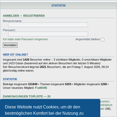
STATISTIK
ANMELDEN
•
REGISTRIEREN
Benutzername:
Passwort:
Ich habe mein Passwort vergessen
Angemeldet bleiben
WER IST ONLINE?
Insgesamt sind
1426
Besucher online :: 3 sichtbare Mitglieder, 0 unsichtbare Mitglieder
und 1423 Gäste (basierend auf den aktiven Besuchern der letzten 5 Minuten)
Der Besucherrekord liegt bei
2021
Besuchern, die am Freitag 7. August 2026, 09:24
gleichzeitig online waren.
STATISTIK
Beiträge insgesamt
151849
• Themen insgesamt
5203
• Mitglieder insgesamt
1258
•
Unser neuestes Mitglied:
FraWit85
DANKSAGUNGEN TOPLISTE — 20
Dash
(454),
kottsack
(351),
The Reaper
(192),
Tyler_D
(150),
Vollgas
(134),
sumisu
(125),
Elton
(125),
Charles_Robotnik
(124),
markus.whatever
(114),
MuhMachtDieKuh
Diese Website nutzt Cookies, um dir den
(94),
Pommes
(91),
rulaman
(80),
Hooge
(77),
Öröc
(71),
zokker000
(70),
vfbler
(68),
Janaldo
(65),
unkow
(65),
häxe
(56),
DocBrown
(56)
bestmöglichen Komfort bei der Nutzung zu