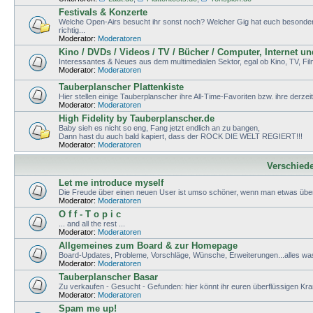
Festivals & Konzerte
Welche Open-Airs besucht ihr sonst noch? Welcher Gig hat euch besonders g
richtig...
Moderator:
Moderatoren
Kino / DVDs / Videos / TV / Bücher / Computer, Internet u
Interessantes & Neues aus dem multimedialen Sektor, egal ob Kino, TV, Fi
Moderator:
Moderatoren
Tauberplanscher Plattenkiste
Hier stellen einige Tauberplanscher ihre All-Time-Favoriten bzw. ihre derzei
Moderator:
Moderatoren
High Fidelity by Tauberplanscher.de
Baby sieh es nicht so eng, Fang jetzt endlich an zu bangen,
Dann hast du auch bald kapiert, dass der ROCK DIE WELT REGIERT!!!
Moderator:
Moderatoren
Verschied
Let me introduce myself
Die Freude über einen neuen User ist umso schöner, wenn man etwas über
Moderator:
Moderatoren
O f f - T o p i c
... and all the rest ...
Moderator:
Moderatoren
Allgemeines zum Board & zur Homepage
Board-Updates, Probleme, Vorschläge, Wünsche, Erweiterungen...alles wa
Moderator:
Moderatoren
Tauberplanscher Basar
Zu verkaufen - Gesucht - Gefunden: hier könnt ihr euren überflüssigen K
Moderator:
Moderatoren
Spam me up!