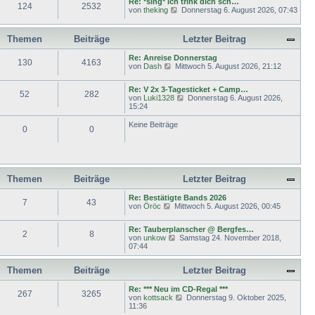
Re: *sing* ich trink dich sch…
r
e
124
2532
r
N
von
theking
Donnerstag 6. August 2026, 07:43
B
s
a
e
e
t
g
u
i
e
e
t
r
Themen
Beiträge
Letzter Beitrag
s
r
B
t
a
e
Re: Anreise Donnerstag
e
g
130
4163
i
N
von
Dash
Mittwoch 5. August 2026, 21:12
r
t
e
B
r
u
e
a
Re: V 2x 3-Tagesticket + Camp…
e
52
282
i
g
N
von
Luki1328
Donnerstag 6. August 2026,
s
t
e
15:24
t
r
u
e
a
e
Keine Beiträge
r
g
0
0
s
B
t
e
e
i
r
t
B
r
e
a
Themen
Beiträge
Letzter Beitrag
i
g
t
Re: Bestätigte Bands 2026
r
7
43
N
von
Öröc
Mittwoch 5. August 2026, 00:45
a
e
g
u
Re: Tauberplanscher @ Bergfes…
e
2
8
N
von
unkow
Samstag 24. November 2018,
s
e
07:44
t
u
e
e
r
Themen
Beiträge
Letzter Beitrag
s
B
t
e
e
Re: *** Neu im CD-Regal ***
i
267
3265
r
N
von
kottsack
Donnerstag 9. Oktober 2025,
t
B
e
11:36
r
e
u
a