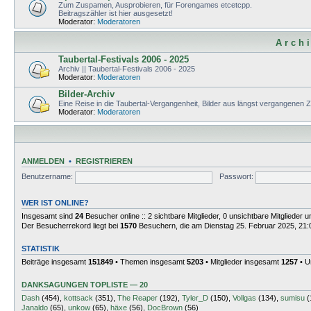
Zum Zuspamen, Ausprobieren, für Forengames etcetcpp.
Beitragszähler ist hier ausgesetzt!
Moderator:
Moderatoren
A r c h i
Taubertal-Festivals 2006 - 2025
Archiv || Taubertal-Festivals 2006 - 2025
Moderator:
Moderatoren
Bilder-Archiv
Eine Reise in die Taubertal-Vergangenheit, Bilder aus längst vergangenen 
Moderator:
Moderatoren
ANMELDEN
•
REGISTRIEREN
Benutzername:
Passwort:
WER IST ONLINE?
Insgesamt sind
24
Besucher online :: 2 sichtbare Mitglieder, 0 unsichtbare Mitglieder
Der Besucherrekord liegt bei
1570
Besuchern, die am Dienstag 25. Februar 2025, 21:01
STATISTIK
Beiträge insgesamt
151849
• Themen insgesamt
5203
• Mitglieder insgesamt
1257
• U
DANKSAGUNGEN TOPLISTE — 20
Dash
(454),
kottsack
(351),
The Reaper
(192),
Tyler_D
(150),
Vollgas
(134),
sumisu
(
Janaldo
(65),
unkow
(65),
häxe
(56),
DocBrown
(56)