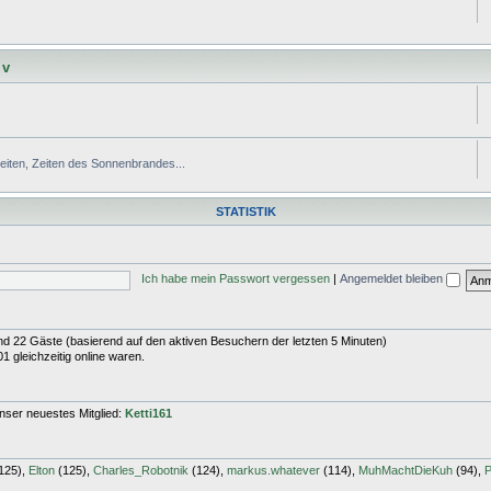
 v
Zeiten, Zeiten des Sonnenbrandes...
STATISTIK
Ich habe mein Passwort vergessen
|
Angemeldet bleiben
 und 22 Gäste (basierend auf den aktiven Besuchern der letzten 5 Minuten)
 gleichzeitig online waren.
nser neuestes Mitglied:
Ketti161
125),
Elton
(125),
Charles_Robotnik
(124),
markus.whatever
(114),
MuhMachtDieKuh
(94),