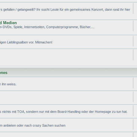
efallen / gelangweilt? Ihr sucht Leute für ein gemeinsames Konzert, dann seid ihr hier
nd Medien
lm-DVDs, Spiele, Internetseiten, Computerprogramme, Bücher....
tigen Lieblingsalben vor. Mitmachen!
enes
 ihn weiss.
s nichts mit TOA, sondern nur mit dem Board-Handling oder der Homepage zu tun hat.
ram anbieten oder nach crazy Sachen suchen