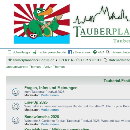
Schnellzugriff
Tauberplanscher.de
@Facebook
FAQ
Datenschutz
Tauberplanscher-Forum.de
F O R E N - Ü B E R S I C H T
Datenschutze
Unbeantwortete Themen
Aktive Themen
Taubertal-Fest
Fragen, Infos und Meinungen
zum Taubertal-Festival 2026
Moderator:
Moderatoren
Line-Up 2026
Was haltet ihr von den bestätigten Bands und Künstlern? Bitte für jede Band 
Moderator:
Moderatoren
Bandwünsche 2026
Wünsche & Gerüchte für das Taubertal-Festival 2026. Wen und was würdet 
Moderator:
Moderatoren
Kontaktbörse / Mitfahrgelegenheiten