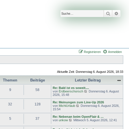
Suche
Erwei
Registrieren
Anmelden
Aktuelle Zeit: Donnerstag 6. August 2026, 18:33
Themen
Beiträge
Letzter Beitrag
Re: Bald ist es soweit....
9
58
N
von
Erdbeerschorsch
Donnerstag 6. August
e
2026, 15:48
u
e
Re: Meinungen zum Line-Up 2026
32
128
s
N
von
MichiUrlaub
Donnerstag 6. August 2026,
t
e
15:54
e
u
r
e
Re: Nebenan beim OpenFlair & …
5
37
B
s
N
von
unkow
Mittwoch 5. August 2026, 12:41
e
t
e
i
e
u
t