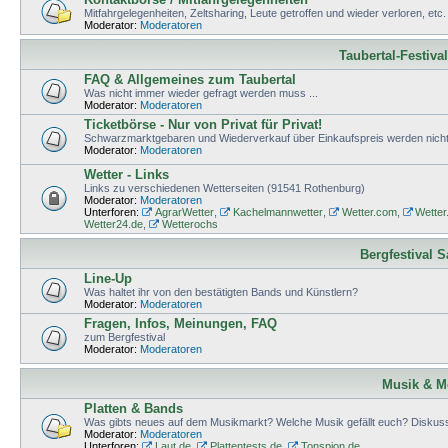
Mitfahrgelegenheiten, Zeltsharing, Leute getroffen und wieder verloren, etc.
Moderator:
Moderatoren
Taubertal-Festiva
FAQ & Allgemeines zum Taubertal
Was nicht immer wieder gefragt werden muss ...
Moderator:
Moderatoren
Ticketbörse - Nur von Privat für Privat!
Schwarzmarktgebaren und Wiederverkauf über Einkaufspreis werden nicht 
Moderator:
Moderatoren
Wetter - Links
Links zu verschiedenen Wetterseiten (91541 Rothenburg)
Moderator:
Moderatoren
Unterforen:
AgrarWetter
,
Kachelmannwetter
,
Wetter.com
,
Wetter
Wetter24.de
,
Wetterochs
Bergfestival 
Line-Up
Was haltet ihr von den bestätigten Bands und Künstlern?
Moderator:
Moderatoren
Fragen, Infos, Meinungen, FAQ
zum Bergfestival
Moderator:
Moderatoren
Musik & M
Platten & Bands
Was gibts neues auf dem Musikmarkt? Welche Musik gefällt euch? Diskuss
Moderator:
Moderatoren
Unterforen:
Laut.de
,
Plattentests.de
,
Tonspion.de