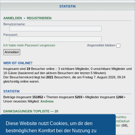
STATISTIK
ANMELDEN
•
REGISTRIEREN
Benutzername:
Passwort:
Ich habe mein Passwort vergessen
Angemeldet bleiben
WER IST ONLINE?
Insgesamt sind
19
Besucher online :: 3 sichtbare Mitglieder, 0 unsichtbare Mitglieder und
16 Gäste (basierend auf den aktiven Besuchern der letzten 5 Minuten)
Der Besucherrekord liegt bei
2021
Besuchern, die am Freitag 7. August 2026, 09:24
gleichzeitig online waren.
STATISTIK
Beiträge insgesamt
151852
• Themen insgesamt
5203
• Mitglieder insgesamt
1260
•
Unser neuestes Mitglied:
Andreas
DANKSAGUNGEN TOPLISTE — 20
Dash
(454),
kottsack
(351),
The Reaper
(192),
Tyler_D
(150),
Vollgas
(134),
sumisu
(125),
Elton
(125),
Charles_Robotnik
(124),
markus.whatever
(114),
MuhMachtDieKuh
Diese Website nutzt Cookies, um dir den
(94),
Pommes
(91),
rulaman
(80),
Hooge
(77),
Öröc
(71),
zokker000
(70),
vfbler
(68),
Janaldo
(65),
unkow
(65),
häxe
(56),
DocBrown
(56)
bestmöglichen Komfort bei der Nutzung zu