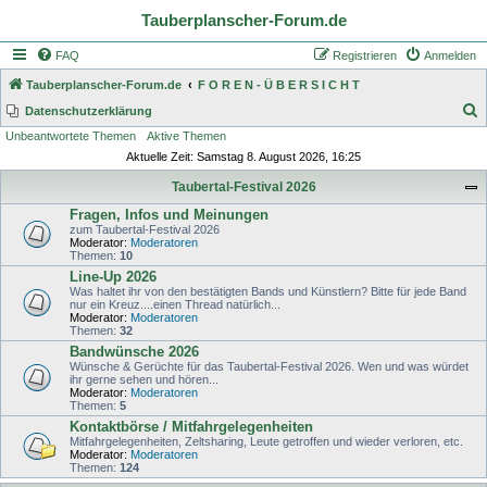
Tauberplanscher-Forum.de
FAQ
Registrieren
Anmelden
Tauberplanscher-Forum.de
F O R E N - Ü B E R S I C H T
S
Datenschutzerklärung
Unbeantwortete Themen
Aktive Themen
u
Aktuelle Zeit: Samstag 8. August 2026, 16:25
c
Taubertal-Festival 2026
h
Fragen, Infos und Meinungen
e
zum Taubertal-Festival 2026
Moderator:
Moderatoren
Themen:
10
Line-Up 2026
Was haltet ihr von den bestätigten Bands und Künstlern? Bitte für jede Band
nur ein Kreuz....einen Thread natürlich...
Moderator:
Moderatoren
Themen:
32
Bandwünsche 2026
Wünsche & Gerüchte für das Taubertal-Festival 2026. Wen und was würdet
ihr gerne sehen und hören...
Moderator:
Moderatoren
Themen:
5
Kontaktbörse / Mitfahrgelegenheiten
Mitfahrgelegenheiten, Zeltsharing, Leute getroffen und wieder verloren, etc.
Moderator:
Moderatoren
Themen:
124