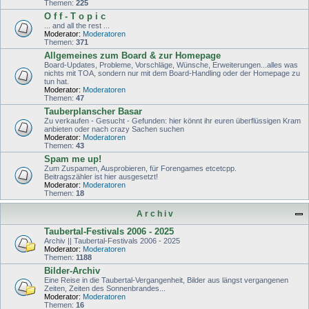
Themen:
225
O f f - T o p i c
... and all the rest ...
Moderator:
Moderatoren
Themen:
371
Allgemeines zum Board & zur Homepage
Board-Updates, Probleme, Vorschläge, Wünsche, Erweiterungen...alles was
nichts mit TOA, sondern nur mit dem Board-Handling oder der Homepage zu
tun hat.
Moderator:
Moderatoren
Themen:
47
Tauberplanscher Basar
Zu verkaufen - Gesucht - Gefunden: hier könnt ihr euren überflüssigen Kram
anbieten oder nach crazy Sachen suchen
Moderator:
Moderatoren
Themen:
43
Spam me up!
Zum Zuspamen, Ausprobieren, für Forengames etcetcpp.
Beitragszähler ist hier ausgesetzt!
Moderator:
Moderatoren
Themen:
18
A r c h i v
Taubertal-Festivals 2006 - 2025
Archiv || Taubertal-Festivals 2006 - 2025
Moderator:
Moderatoren
Themen:
1188
Bilder-Archiv
Eine Reise in die Taubertal-Vergangenheit, Bilder aus längst vergangenen
Zeiten, Zeiten des Sonnenbrandes...
Moderator:
Moderatoren
Themen:
16