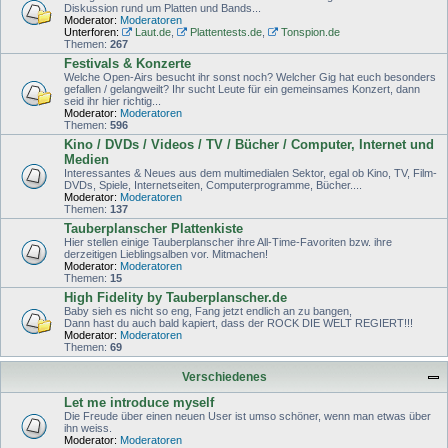
Diskussion rund um Platten und Bands...
Moderator:
Moderatoren
Unterforen:
Laut.de
,
Plattentests.de
,
Tonspion.de
Themen:
267
Festivals & Konzerte
Welche Open-Airs besucht ihr sonst noch? Welcher Gig hat euch besonders
gefallen / gelangweilt? Ihr sucht Leute für ein gemeinsames Konzert, dann
seid ihr hier richtig...
Moderator:
Moderatoren
Themen:
596
Kino / DVDs / Videos / TV / Bücher / Computer, Internet und
Medien
Interessantes & Neues aus dem multimedialen Sektor, egal ob Kino, TV, Film-
DVDs, Spiele, Internetseiten, Computerprogramme, Bücher....
Moderator:
Moderatoren
Themen:
137
Tauberplanscher Plattenkiste
Hier stellen einige Tauberplanscher ihre All-Time-Favoriten bzw. ihre
derzeitigen Lieblingsalben vor. Mitmachen!
Moderator:
Moderatoren
Themen:
15
High Fidelity by Tauberplanscher.de
Baby sieh es nicht so eng, Fang jetzt endlich an zu bangen,
Dann hast du auch bald kapiert, dass der ROCK DIE WELT REGIERT!!!
Moderator:
Moderatoren
Themen:
69
Verschiedenes
Let me introduce myself
Die Freude über einen neuen User ist umso schöner, wenn man etwas über
ihn weiss.
Moderator:
Moderatoren