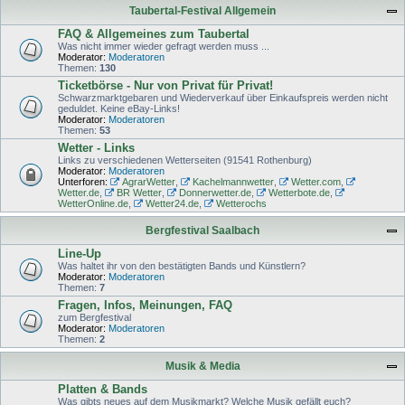
Taubertal-Festival Allgemein
FAQ & Allgemeines zum Taubertal
Was nicht immer wieder gefragt werden muss ...
Moderator:
Moderatoren
Themen:
130
Ticketbörse - Nur von Privat für Privat!
Schwarzmarktgebaren und Wiederverkauf über Einkaufspreis werden nicht
geduldet. Keine eBay-Links!
Moderator:
Moderatoren
Themen:
53
Wetter - Links
Links zu verschiedenen Wetterseiten (91541 Rothenburg)
Moderator:
Moderatoren
Unterforen:
AgrarWetter
,
Kachelmannwetter
,
Wetter.com
,
Wetter.de
,
BR Wetter
,
Donnerwetter.de
,
Wetterbote.de
,
WetterOnline.de
,
Wetter24.de
,
Wetterochs
Bergfestival Saalbach
Line-Up
Was haltet ihr von den bestätigten Bands und Künstlern?
Moderator:
Moderatoren
Themen:
7
Fragen, Infos, Meinungen, FAQ
zum Bergfestival
Moderator:
Moderatoren
Themen:
2
Musik & Media
Platten & Bands
Was gibts neues auf dem Musikmarkt? Welche Musik gefällt euch?