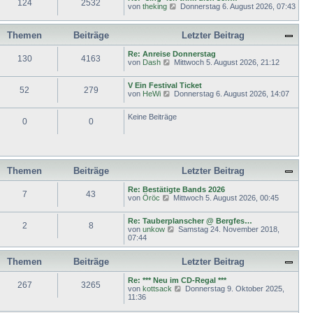
124
2532
N
von
theking
Donnerstag 6. August 2026, 07:43
B
s
r
e
e
t
a
u
i
e
g
e
t
r
Themen
Beiträge
Letzter Beitrag
s
r
B
t
a
e
Re: Anreise Donnerstag
e
g
130
4163
i
N
von
Dash
Mittwoch 5. August 2026, 21:12
r
t
e
B
r
u
e
a
V Ein Festival Ticket
e
52
279
i
g
N
von
HeWi
Donnerstag 6. August 2026, 14:07
s
t
e
t
r
u
e
a
Keine Beiträge
e
r
0
0
g
s
B
t
e
e
i
r
t
B
r
e
Themen
Beiträge
Letzter Beitrag
a
i
g
t
Re: Bestätigte Bands 2026
7
43
r
N
von
Öröc
Mittwoch 5. August 2026, 00:45
a
e
g
u
Re: Tauberplanscher @ Bergfes…
e
2
8
N
von
unkow
Samstag 24. November 2018,
s
e
07:44
t
u
e
e
r
Themen
Beiträge
Letzter Beitrag
s
B
t
e
e
Re: *** Neu im CD-Regal ***
i
267
3265
r
N
von
kottsack
Donnerstag 9. Oktober 2025,
t
B
e
11:36
r
e
u
a
i
e