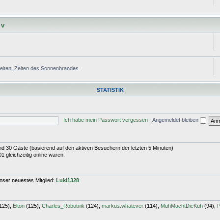
 v
Zeiten, Zeiten des Sonnenbrandes...
STATISTIK
Ich habe mein Passwort vergessen
|
Angemeldet bleiben
 und 30 Gäste (basierend auf den aktiven Besuchern der letzten 5 Minuten)
 gleichzeitig online waren.
nser neuestes Mitglied:
Luki1328
125),
Elton
(125),
Charles_Robotnik
(124),
markus.whatever
(114),
MuhMachtDieKuh
(94),