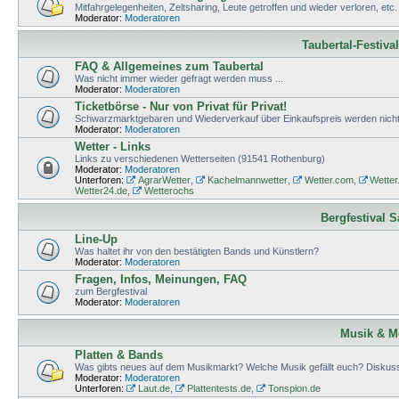
Mitfahrgelegenheiten, Zeltsharing, Leute getroffen und wieder verloren, etc.
Moderator:
Moderatoren
Taubertal-Festiva
FAQ & Allgemeines zum Taubertal
Was nicht immer wieder gefragt werden muss ...
Moderator:
Moderatoren
Ticketbörse - Nur von Privat für Privat!
Schwarzmarktgebaren und Wiederverkauf über Einkaufspreis werden nicht 
Moderator:
Moderatoren
Wetter - Links
Links zu verschiedenen Wetterseiten (91541 Rothenburg)
Moderator:
Moderatoren
Unterforen:
AgrarWetter
,
Kachelmannwetter
,
Wetter.com
,
Wetter
Wetter24.de
,
Wetterochs
Bergfestival 
Line-Up
Was haltet ihr von den bestätigten Bands und Künstlern?
Moderator:
Moderatoren
Fragen, Infos, Meinungen, FAQ
zum Bergfestival
Moderator:
Moderatoren
Musik & M
Platten & Bands
Was gibts neues auf dem Musikmarkt? Welche Musik gefällt euch? Diskuss
Moderator:
Moderatoren
Unterforen:
Laut.de
,
Plattentests.de
,
Tonspion.de