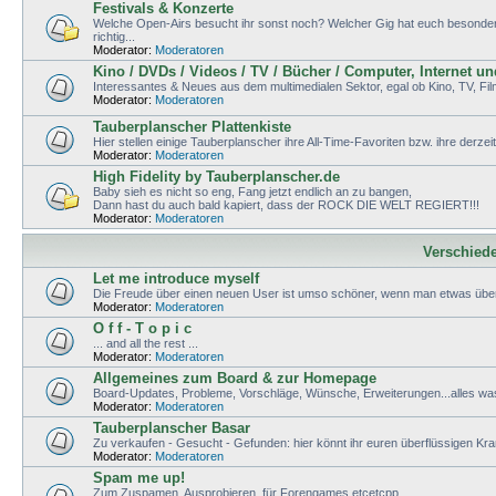
Festivals & Konzerte
Welche Open-Airs besucht ihr sonst noch? Welcher Gig hat euch besonders g
richtig...
Moderator:
Moderatoren
Kino / DVDs / Videos / TV / Bücher / Computer, Internet u
Interessantes & Neues aus dem multimedialen Sektor, egal ob Kino, TV, Fi
Moderator:
Moderatoren
Tauberplanscher Plattenkiste
Hier stellen einige Tauberplanscher ihre All-Time-Favoriten bzw. ihre derzei
Moderator:
Moderatoren
High Fidelity by Tauberplanscher.de
Baby sieh es nicht so eng, Fang jetzt endlich an zu bangen,
Dann hast du auch bald kapiert, dass der ROCK DIE WELT REGIERT!!!
Moderator:
Moderatoren
Verschied
Let me introduce myself
Die Freude über einen neuen User ist umso schöner, wenn man etwas über
Moderator:
Moderatoren
O f f - T o p i c
... and all the rest ...
Moderator:
Moderatoren
Allgemeines zum Board & zur Homepage
Board-Updates, Probleme, Vorschläge, Wünsche, Erweiterungen...alles wa
Moderator:
Moderatoren
Tauberplanscher Basar
Zu verkaufen - Gesucht - Gefunden: hier könnt ihr euren überflüssigen K
Moderator:
Moderatoren
Spam me up!
Zum Zuspamen, Ausprobieren, für Forengames etcetcpp.