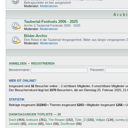
Beitragszähler ist hier ausgesetzt!
Moderator:
Moderatoren
A r c h i
Taubertal-Festivals 2006 - 2025
Archiv || Taubertal-Festivals 2006 - 2025
Moderator:
Moderatoren
Bilder-Archiv
Eine Reise in die Taubertal-Vergangenheit, Bilder aus längst vergangenen 
Moderator:
Moderatoren
ANMELDEN
•
REGISTRIEREN
Benutzername:
Passwort:
WER IST ONLINE?
Insgesamt sind
32
Besucher online :: 2 sichtbare Mitglieder, 0 unsichtbare Mitglieder
Der Besucherrekord liegt bei
1570
Besuchern, die am Dienstag 25. Februar 2025, 21:01
STATISTIK
Beiträge insgesamt
151843
• Themen insgesamt
5203
• Mitglieder insgesamt
1256
• U
DANKSAGUNGEN TOPLISTE — 20
Dash
(454),
kottsack
(351),
The Reaper
(192),
Tyler_D
(150),
Vollgas
(134),
sumisu
(
Janaldo
(65),
unkow
(65),
häxe
(56),
DocBrown
(56)