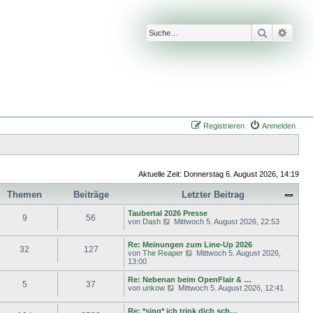
Suche
Erwei
Registrieren
Anmelden
Aktuelle Zeit: Donnerstag 6. August 2026, 14:19
Themen
Beiträge
Letzter Beitrag
Taubertal 2026 Presse
9
56
N
von
Dash
Mittwoch 5. August 2026, 22:53
e
u
Re: Meinungen zum Line-Up 2026
e
32
127
N
von
The Reaper
Mittwoch 5. August 2026,
s
e
13:00
t
u
e
e
Re: Nebenan beim OpenFlair & …
r
5
37
s
N
von
unkow
B
Mittwoch 5. August 2026, 12:41
t
e
e
e
u
i
Re: *sing* ich trink dich sch…
r
e
t