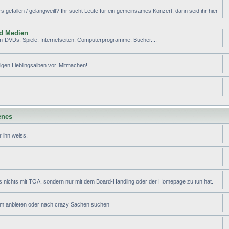
efallen / gelangweilt? Ihr sucht Leute für ein gemeinsames Konzert, dann seid ihr hier
nd Medien
lm-DVDs, Spiele, Internetseiten, Computerprogramme, Bücher....
tigen Lieblingsalben vor. Mitmachen!
enes
 ihn weiss.
s nichts mit TOA, sondern nur mit dem Board-Handling oder der Homepage zu tun hat.
ram anbieten oder nach crazy Sachen suchen