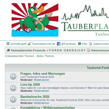
Schnellzugriff
Tauberplanscher.de
@Facebook
FAQ
Datenschutz
Tauberplanscher-Forum.de
F O R E N - Ü B E R S I C H T
Datenschutze
Unbeantwortete Themen
Aktive Themen
Taubertal-Fest
Fragen, Infos und Meinungen
zum Taubertal-Festival 2026
Moderator:
Moderatoren
Line-Up 2026
Was haltet ihr von den bestätigten Bands und Künstlern? Bitte für jede Band 
Moderator:
Moderatoren
Bandwünsche 2026
Wünsche & Gerüchte für das Taubertal-Festival 2026. Wen und was würdet 
Moderator:
Moderatoren
Kontaktbörse / Mitfahrgelegenheiten