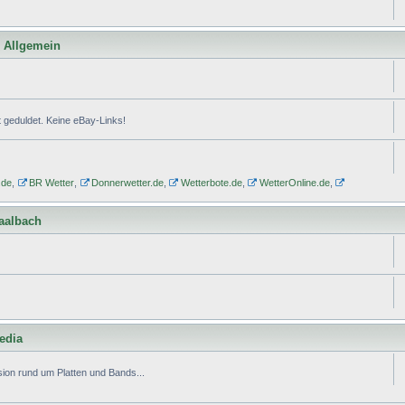
l Allgemein
geduldet. Keine eBay-Links!
.de
,
BR Wetter
,
Donnerwetter.de
,
Wetterbote.de
,
WetterOnline.de
,
Saalbach
edia
ion rund um Platten und Bands...