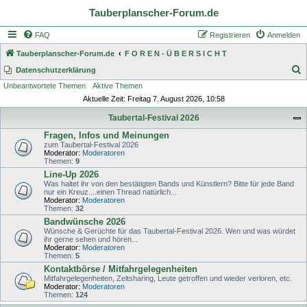
Tauberplanscher-Forum.de
FAQ
Registrieren
Anmelden
Tauberplanscher-Forum.de
F O R E N - Ü B E R S I C H T
S
Datenschutzerklärung
Unbeantwortete Themen
Aktive Themen
u
Aktuelle Zeit: Freitag 7. August 2026, 10:58
c
Taubertal-Festival 2026
h
Fragen, Infos und Meinungen
e
zum Taubertal-Festival 2026
Moderator:
Moderatoren
Themen:
9
Line-Up 2026
Was haltet ihr von den bestätigten Bands und Künstlern? Bitte für jede Band
nur ein Kreuz....einen Thread natürlich...
Moderator:
Moderatoren
Themen:
32
Bandwünsche 2026
Wünsche & Gerüchte für das Taubertal-Festival 2026. Wen und was würdet
ihr gerne sehen und hören...
Moderator:
Moderatoren
Themen:
5
Kontaktbörse / Mitfahrgelegenheiten
Mitfahrgelegenheiten, Zeltsharing, Leute getroffen und wieder verloren, etc.
Moderator:
Moderatoren
Themen:
124