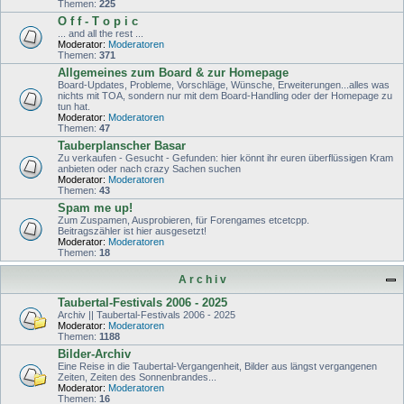
Themen:
225
O f f - T o p i c
... and all the rest ...
Moderator:
Moderatoren
Themen:
371
Allgemeines zum Board & zur Homepage
Board-Updates, Probleme, Vorschläge, Wünsche, Erweiterungen...alles was
nichts mit TOA, sondern nur mit dem Board-Handling oder der Homepage zu
tun hat.
Moderator:
Moderatoren
Themen:
47
Tauberplanscher Basar
Zu verkaufen - Gesucht - Gefunden: hier könnt ihr euren überflüssigen Kram
anbieten oder nach crazy Sachen suchen
Moderator:
Moderatoren
Themen:
43
Spam me up!
Zum Zuspamen, Ausprobieren, für Forengames etcetcpp.
Beitragszähler ist hier ausgesetzt!
Moderator:
Moderatoren
Themen:
18
A r c h i v
Taubertal-Festivals 2006 - 2025
Archiv || Taubertal-Festivals 2006 - 2025
Moderator:
Moderatoren
Themen:
1188
Bilder-Archiv
Eine Reise in die Taubertal-Vergangenheit, Bilder aus längst vergangenen
Zeiten, Zeiten des Sonnenbrandes...
Moderator:
Moderatoren
Themen:
16