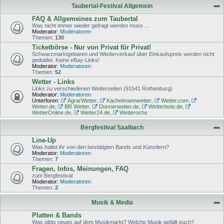
Taubertal-Festival Allgemein
FAQ & Allgemeines zum Taubertal
Was nicht immer wieder gefragt werden muss ...
Moderator:
Moderatoren
Themen:
130
Ticketbörse - Nur von Privat für Privat!
Schwarzmarktgebaren und Wiederverkauf über Einkaufspreis werden nicht
geduldet. Keine eBay-Links!
Moderator:
Moderatoren
Themen:
52
Wetter - Links
Links zu verschiedenen Wetterseiten (91541 Rothenburg)
Moderator:
Moderatoren
Unterforen:
AgrarWetter
,
Kachelmannwetter
,
Wetter.com
,
Wetter.de
,
BR Wetter
,
Donnerwetter.de
,
Wetterbote.de
,
WetterOnline.de
,
Wetter24.de
,
Wetterochs
Bergfestival Saalbach
Line-Up
Was haltet ihr von den bestätigten Bands und Künstlern?
Moderator:
Moderatoren
Themen:
7
Fragen, Infos, Meinungen, FAQ
zum Bergfestival
Moderator:
Moderatoren
Themen:
2
Musik & Media
Platten & Bands
Was gibts neues auf dem Musikmarkt? Welche Musik gefällt euch?