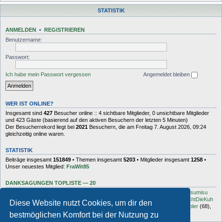
STATISTIK
ANMELDEN
•
REGISTRIEREN
Benutzername:
Passwort:
Ich habe mein Passwort vergessen
Angemeldet bleiben
WER IST ONLINE?
Insgesamt sind
427
Besucher online :: 4 sichtbare Mitglieder, 0 unsichtbare Mitglieder
und 423 Gäste (basierend auf den aktiven Besuchern der letzten 5 Minuten)
Der Besucherrekord liegt bei
2021
Besuchern, die am Freitag 7. August 2026, 09:24
gleichzeitig online waren.
STATISTIK
Beiträge insgesamt
151849
• Themen insgesamt
5203
• Mitglieder insgesamt
1258
•
Unser neuestes Mitglied:
FraWit85
DANKSAGUNGEN TOPLISTE — 20
Dash
(454),
kottsack
(351),
The Reaper
(192),
Tyler_D
(150),
Vollgas
(134),
sumisu
(125),
Elton
(125),
Charles_Robotnik
(124),
markus.whatever
(114),
MuhMachtDieKuh
Diese Website nutzt Cookies, um dir den
(94),
Pommes
(91),
rulaman
(80),
Hooge
(77),
Öröc
(71),
zokker000
(70),
vfbler
(68),
Janaldo
(65),
unkow
(65),
häxe
(56),
DocBrown
(56)
bestmöglichen Komfort bei der Nutzung zu