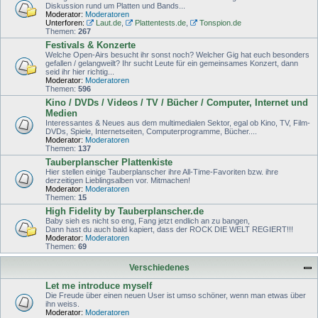
Diskussion rund um Platten und Bands...
Moderator:
Moderatoren
Unterforen:
Laut.de
,
Plattentests.de
,
Tonspion.de
Themen:
267
Festivals & Konzerte
Welche Open-Airs besucht ihr sonst noch? Welcher Gig hat euch besonders
gefallen / gelangweilt? Ihr sucht Leute für ein gemeinsames Konzert, dann
seid ihr hier richtig...
Moderator:
Moderatoren
Themen:
596
Kino / DVDs / Videos / TV / Bücher / Computer, Internet und
Medien
Interessantes & Neues aus dem multimedialen Sektor, egal ob Kino, TV, Film-
DVDs, Spiele, Internetseiten, Computerprogramme, Bücher....
Moderator:
Moderatoren
Themen:
137
Tauberplanscher Plattenkiste
Hier stellen einige Tauberplanscher ihre All-Time-Favoriten bzw. ihre
derzeitigen Lieblingsalben vor. Mitmachen!
Moderator:
Moderatoren
Themen:
15
High Fidelity by Tauberplanscher.de
Baby sieh es nicht so eng, Fang jetzt endlich an zu bangen,
Dann hast du auch bald kapiert, dass der ROCK DIE WELT REGIERT!!!
Moderator:
Moderatoren
Themen:
69
Verschiedenes
Let me introduce myself
Die Freude über einen neuen User ist umso schöner, wenn man etwas über
ihn weiss.
Moderator:
Moderatoren