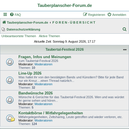
Tauberplanscher-Forum.de
FAQ
Registrieren
Anmelden
Tauberplanscher-Forum.de
F O R E N - Ü B E R S I C H T
S
Datenschutzerklärung
Unbeantwortete Themen
Aktive Themen
u
Aktuelle Zeit: Sonntag 9. August 2026, 17:17
c
Taubertal-Festival 2026
h
Fragen, Infos und Meinungen
e
zum Taubertal-Festival 2026
Moderator:
Moderatoren
Themen:
10
Line-Up 2026
Was haltet ihr von den bestätigten Bands und Künstlern? Bitte für jede Band
nur ein Kreuz....einen Thread natürlich...
Moderator:
Moderatoren
Themen:
32
Bandwünsche 2026
Wünsche & Gerüchte für das Taubertal-Festival 2026. Wen und was würdet
ihr gerne sehen und hören...
Moderator:
Moderatoren
Themen:
5
Kontaktbörse / Mitfahrgelegenheiten
Mitfahrgelegenheiten, Zeltsharing, Leute getroffen und wieder verloren, etc.
Moderator:
Moderatoren
Themen:
124