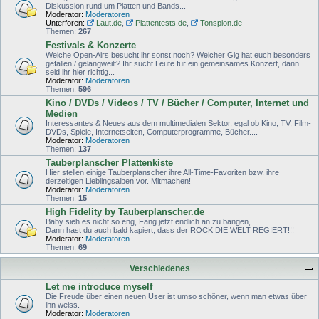
Diskussion rund um Platten und Bands...
Moderator:
Moderatoren
Unterforen:
Laut.de
,
Plattentests.de
,
Tonspion.de
Themen:
267
Festivals & Konzerte
Welche Open-Airs besucht ihr sonst noch? Welcher Gig hat euch besonders
gefallen / gelangweilt? Ihr sucht Leute für ein gemeinsames Konzert, dann
seid ihr hier richtig...
Moderator:
Moderatoren
Themen:
596
Kino / DVDs / Videos / TV / Bücher / Computer, Internet und
Medien
Interessantes & Neues aus dem multimedialen Sektor, egal ob Kino, TV, Film-
DVDs, Spiele, Internetseiten, Computerprogramme, Bücher....
Moderator:
Moderatoren
Themen:
137
Tauberplanscher Plattenkiste
Hier stellen einige Tauberplanscher ihre All-Time-Favoriten bzw. ihre
derzeitigen Lieblingsalben vor. Mitmachen!
Moderator:
Moderatoren
Themen:
15
High Fidelity by Tauberplanscher.de
Baby sieh es nicht so eng, Fang jetzt endlich an zu bangen,
Dann hast du auch bald kapiert, dass der ROCK DIE WELT REGIERT!!!
Moderator:
Moderatoren
Themen:
69
Verschiedenes
Let me introduce myself
Die Freude über einen neuen User ist umso schöner, wenn man etwas über
ihn weiss.
Moderator:
Moderatoren