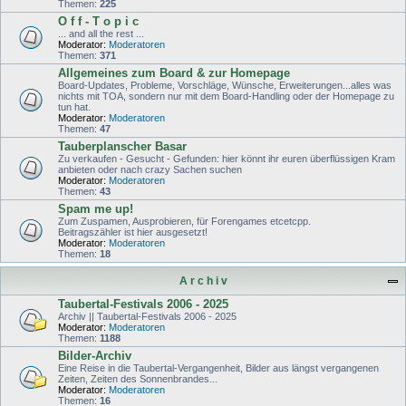
Themen:
225
O f f - T o p i c
... and all the rest ...
Moderator:
Moderatoren
Themen:
371
Allgemeines zum Board & zur Homepage
Board-Updates, Probleme, Vorschläge, Wünsche, Erweiterungen...alles was
nichts mit TOA, sondern nur mit dem Board-Handling oder der Homepage zu
tun hat.
Moderator:
Moderatoren
Themen:
47
Tauberplanscher Basar
Zu verkaufen - Gesucht - Gefunden: hier könnt ihr euren überflüssigen Kram
anbieten oder nach crazy Sachen suchen
Moderator:
Moderatoren
Themen:
43
Spam me up!
Zum Zuspamen, Ausprobieren, für Forengames etcetcpp.
Beitragszähler ist hier ausgesetzt!
Moderator:
Moderatoren
Themen:
18
A r c h i v
Taubertal-Festivals 2006 - 2025
Archiv || Taubertal-Festivals 2006 - 2025
Moderator:
Moderatoren
Themen:
1188
Bilder-Archiv
Eine Reise in die Taubertal-Vergangenheit, Bilder aus längst vergangenen
Zeiten, Zeiten des Sonnenbrandes...
Moderator:
Moderatoren
Themen:
16