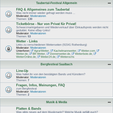
Taubertal-Festival Allgemein
FAQ & Allgemeines zum Taubertal
Was nicht immer wieder gefragt werden muss ...
Moderator:
Moderatoren
Themen:
130
Ticketbörse - Nur von Privat für Privat!
Schwarzmarktgebaren und Wiederverkauf über Einkaufspreis werden nicht
geduldet. Keine eBay-Links!
Moderator:
Moderatoren
Themen:
53
Wetter - Links
Links zu verschiedenen Wetterseiten (91541 Rothenburg)
Moderator:
Moderatoren
Unterforen:
AgrarWetter
,
Kachelmannwetter
,
Wetter.com
,
Wetter.de
,
BR Wetter
,
Donnerwetter.de
,
Wetterbote.de
,
WetterOnline.de
,
Wetter24.de
,
Wetterochs
Bergfestival Saalbach
Line-Up
Was haltet ihr von den bestätigten Bands und Künstlern?
Moderator:
Moderatoren
Themen:
7
Fragen, Infos, Meinungen, FAQ
zum Bergfestival
Moderator:
Moderatoren
Themen:
2
Musik & Media
Platten & Bands
Was gibts neues auf dem Musikmarkt? Welche Musik gefällt euch?