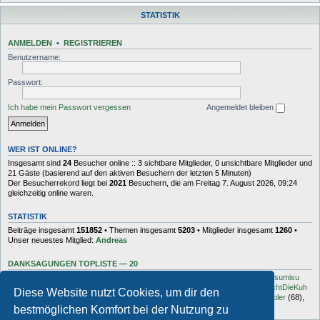
STATISTIK
ANMELDEN
•
REGISTRIEREN
Benutzername:
Passwort:
Ich habe mein Passwort vergessen
Angemeldet bleiben
WER IST ONLINE?
Insgesamt sind
24
Besucher online :: 3 sichtbare Mitglieder, 0 unsichtbare Mitglieder und
21 Gäste (basierend auf den aktiven Besuchern der letzten 5 Minuten)
Der Besucherrekord liegt bei
2021
Besuchern, die am Freitag 7. August 2026, 09:24
gleichzeitig online waren.
STATISTIK
Beiträge insgesamt
151852
• Themen insgesamt
5203
• Mitglieder insgesamt
1260
•
Unser neuestes Mitglied:
Andreas
DANKSAGUNGEN TOPLISTE — 20
Dash
(454),
kottsack
(351),
The Reaper
(192),
Tyler_D
(150),
Vollgas
(134),
sumisu
(125),
Elton
(125),
Charles_Robotnik
(124),
markus.whatever
(114),
MuhMachtDieKuh
Diese Website nutzt Cookies, um dir den
(94),
Pommes
(91),
rulaman
(80),
Hooge
(77),
Öröc
(71),
zokker000
(70),
vfbler
(68),
Janaldo
(65),
unkow
(65),
häxe
(56),
DocBrown
(56)
bestmöglichen Komfort bei der Nutzung zu