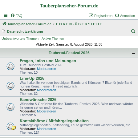
Tauberplanscher-Forum.de
FAQ
Registrieren
Anmelden
Tauberplanscher-Forum.de
F O R E N - Ü B E R S I C H T
S
Datenschutzerklärung
Unbeantwortete Themen
Aktive Themen
u
Aktuelle Zeit: Samstag 8. August 2026, 11:55
c
Taubertal-Festival 2026
h
Fragen, Infos und Meinungen
e
zum Taubertal-Festival 2026
Moderator:
Moderatoren
Themen:
10
Line-Up 2026
Was haltet ihr von den bestätigten Bands und Künstlern? Bitte für jede Band
nur ein Kreuz....einen Thread natürlich...
Moderator:
Moderatoren
Themen:
32
Bandwünsche 2026
Wünsche & Gerüchte für das Taubertal-Festival 2026. Wen und was würdet
ihr gerne sehen und hören...
Moderator:
Moderatoren
Themen:
5
Kontaktbörse / Mitfahrgelegenheiten
Mitfahrgelegenheiten, Zeltsharing, Leute getroffen und wieder verloren, etc.
Moderator:
Moderatoren
Themen:
124