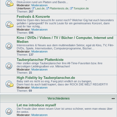
Diskussion rund um Platten und Bands...
Moderator:
Moderatoren
Unterforen:
Laut.de
,
Plattentests.de
,
Tonspion.de
Themen:
267
Festivals & Konzerte
Welche Open-Airs besucht ihr sonst noch? Welcher Gig hat euch besonders
gefallen / gelangweilt? Ihr sucht Leute für ein gemeinsames Konzert, dann
seid ihr hier richtig...
Moderator:
Moderatoren
Themen:
596
Kino / DVDs / Videos / TV / Bücher / Computer, Internet und
Medien
Interessantes & Neues aus dem multimedialen Sektor, egal ob Kino, TV, Film-
DVDs, Spiele, Internetseiten, Computerprogramme, Bücher....
Moderator:
Moderatoren
Themen:
137
Tauberplanscher Plattenkiste
Hier stellen einige Tauberplanscher ihre All-Time-Favoriten bzw. ihre
derzeitigen Lieblingsalben vor. Mitmachen!
Moderator:
Moderatoren
Themen:
15
High Fidelity by Tauberplanscher.de
Baby sieh es nicht so eng, Fang jetzt endlich an zu bangen,
Dann hast du auch bald kapiert, dass der ROCK DIE WELT REGIERT!!!
Moderator:
Moderatoren
Themen:
69
Verschiedenes
Let me introduce myself
Die Freude über einen neuen User ist umso schöner, wenn man etwas über
ihn weiss.
Moderator:
Moderatoren