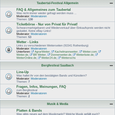
Taubertal-Festival Allgemein
FAQ & Allgemeines zum Taubertal
Was nicht immer wieder gefragt werden muss ...
Moderator:
Moderatoren
Themen:
130
Ticketbörse - Nur von Privat für Privat!
Schwarzmarktgebaren und Wiederverkauf über Einkaufspreis werden nicht
geduldet. Keine eBay-Links!
Moderator:
Moderatoren
Themen:
53
Wetter - Links
Links zu verschiedenen Wetterseiten (91541 Rothenburg)
Moderator:
Moderatoren
Unterforen:
AgrarWetter
,
Kachelmannwetter
,
Wetter.com
,
Wetter.de
,
BR Wetter
,
Donnerwetter.de
,
Wetterbote.de
,
WetterOnline.de
,
Wetter24.de
,
Wetterochs
Bergfestival Saalbach
Line-Up
Was haltet ihr von den bestätigten Bands und Künstlern?
Moderator:
Moderatoren
Themen:
7
Fragen, Infos, Meinungen, FAQ
zum Bergfestival
Moderator:
Moderatoren
Themen:
2
Musik & Media
Platten & Bands
Was gibts neues auf dem Musikmarkt? Welche Musik gefällt euch?