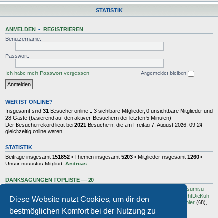
STATISTIK
ANMELDEN
•
REGISTRIEREN
Benutzername:
Passwort:
Ich habe mein Passwort vergessen
Angemeldet bleiben
WER IST ONLINE?
Insgesamt sind
31
Besucher online :: 3 sichtbare Mitglieder, 0 unsichtbare Mitglieder und
28 Gäste (basierend auf den aktiven Besuchern der letzten 5 Minuten)
Der Besucherrekord liegt bei
2021
Besuchern, die am Freitag 7. August 2026, 09:24
gleichzeitig online waren.
STATISTIK
Beiträge insgesamt
151852
• Themen insgesamt
5203
• Mitglieder insgesamt
1260
•
Unser neuestes Mitglied:
Andreas
DANKSAGUNGEN TOPLISTE — 20
Dash
(454),
kottsack
(351),
The Reaper
(192),
Tyler_D
(150),
Vollgas
(134),
sumisu
(125),
Elton
(125),
Charles_Robotnik
(124),
markus.whatever
(114),
MuhMachtDieKuh
Diese Website nutzt Cookies, um dir den
(94),
Pommes
(91),
rulaman
(80),
Hooge
(77),
Öröc
(71),
zokker000
(70),
vfbler
(68),
Janaldo
(65),
unkow
(65),
häxe
(56),
DocBrown
(56)
bestmöglichen Komfort bei der Nutzung zu