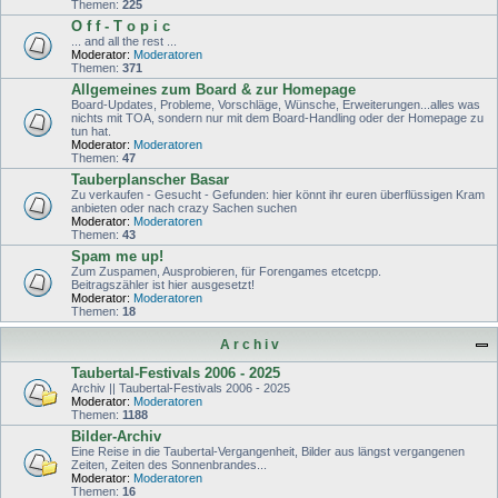
Themen:
225
O f f - T o p i c
... and all the rest ...
Moderator:
Moderatoren
Themen:
371
Allgemeines zum Board & zur Homepage
Board-Updates, Probleme, Vorschläge, Wünsche, Erweiterungen...alles was
nichts mit TOA, sondern nur mit dem Board-Handling oder der Homepage zu
tun hat.
Moderator:
Moderatoren
Themen:
47
Tauberplanscher Basar
Zu verkaufen - Gesucht - Gefunden: hier könnt ihr euren überflüssigen Kram
anbieten oder nach crazy Sachen suchen
Moderator:
Moderatoren
Themen:
43
Spam me up!
Zum Zuspamen, Ausprobieren, für Forengames etcetcpp.
Beitragszähler ist hier ausgesetzt!
Moderator:
Moderatoren
Themen:
18
A r c h i v
Taubertal-Festivals 2006 - 2025
Archiv || Taubertal-Festivals 2006 - 2025
Moderator:
Moderatoren
Themen:
1188
Bilder-Archiv
Eine Reise in die Taubertal-Vergangenheit, Bilder aus längst vergangenen
Zeiten, Zeiten des Sonnenbrandes...
Moderator:
Moderatoren
Themen:
16