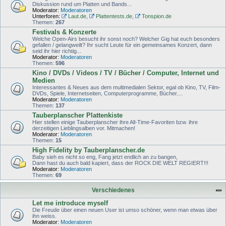
Diskussion rund um Platten und Bands...
Moderator:
Moderatoren
Unterforen:
Laut.de
,
Plattentests.de
,
Tonspion.de
Themen:
267
Festivals & Konzerte
Welche Open-Airs besucht ihr sonst noch? Welcher Gig hat euch besonders
gefallen / gelangweilt? Ihr sucht Leute für ein gemeinsames Konzert, dann
seid ihr hier richtig...
Moderator:
Moderatoren
Themen:
596
Kino / DVDs / Videos / TV / Bücher / Computer, Internet und
Medien
Interessantes & Neues aus dem multimedialen Sektor, egal ob Kino, TV, Film-
DVDs, Spiele, Internetseiten, Computerprogramme, Bücher....
Moderator:
Moderatoren
Themen:
137
Tauberplanscher Plattenkiste
Hier stellen einige Tauberplanscher ihre All-Time-Favoriten bzw. ihre
derzeitigen Lieblingsalben vor. Mitmachen!
Moderator:
Moderatoren
Themen:
15
High Fidelity by Tauberplanscher.de
Baby sieh es nicht so eng, Fang jetzt endlich an zu bangen,
Dann hast du auch bald kapiert, dass der ROCK DIE WELT REGIERT!!!
Moderator:
Moderatoren
Themen:
69
Verschiedenes
Let me introduce myself
Die Freude über einen neuen User ist umso schöner, wenn man etwas über
ihn weiss.
Moderator:
Moderatoren