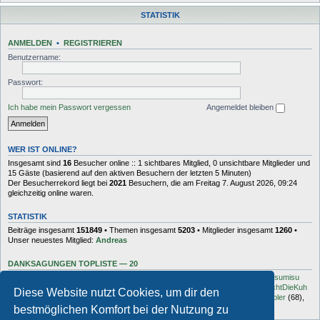
STATISTIK
ANMELDEN
•
REGISTRIEREN
Benutzername:
Passwort:
Ich habe mein Passwort vergessen
Angemeldet bleiben
WER IST ONLINE?
Insgesamt sind
16
Besucher online :: 1 sichtbares Mitglied, 0 unsichtbare Mitglieder und
15 Gäste (basierend auf den aktiven Besuchern der letzten 5 Minuten)
Der Besucherrekord liegt bei
2021
Besuchern, die am Freitag 7. August 2026, 09:24
gleichzeitig online waren.
STATISTIK
Beiträge insgesamt
151849
• Themen insgesamt
5203
• Mitglieder insgesamt
1260
•
Unser neuestes Mitglied:
Andreas
DANKSAGUNGEN TOPLISTE — 20
Dash
(454),
kottsack
(351),
The Reaper
(192),
Tyler_D
(150),
Vollgas
(134),
sumisu
(125),
Elton
(125),
Charles_Robotnik
(124),
markus.whatever
(114),
MuhMachtDieKuh
Diese Website nutzt Cookies, um dir den
(94),
Pommes
(91),
rulaman
(80),
Hooge
(77),
Öröc
(71),
zokker000
(70),
vfbler
(68),
Janaldo
(65),
unkow
(65),
häxe
(56),
DocBrown
(56)
bestmöglichen Komfort bei der Nutzung zu