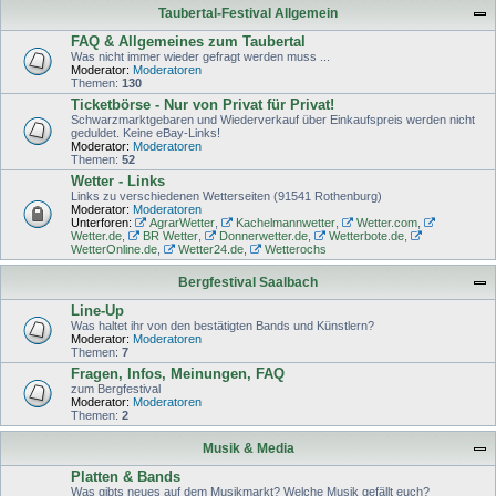
Taubertal-Festival Allgemein
FAQ & Allgemeines zum Taubertal
Was nicht immer wieder gefragt werden muss ...
Moderator:
Moderatoren
Themen:
130
Ticketbörse - Nur von Privat für Privat!
Schwarzmarktgebaren und Wiederverkauf über Einkaufspreis werden nicht
geduldet. Keine eBay-Links!
Moderator:
Moderatoren
Themen:
52
Wetter - Links
Links zu verschiedenen Wetterseiten (91541 Rothenburg)
Moderator:
Moderatoren
Unterforen:
AgrarWetter
,
Kachelmannwetter
,
Wetter.com
,
Wetter.de
,
BR Wetter
,
Donnerwetter.de
,
Wetterbote.de
,
WetterOnline.de
,
Wetter24.de
,
Wetterochs
Bergfestival Saalbach
Line-Up
Was haltet ihr von den bestätigten Bands und Künstlern?
Moderator:
Moderatoren
Themen:
7
Fragen, Infos, Meinungen, FAQ
zum Bergfestival
Moderator:
Moderatoren
Themen:
2
Musik & Media
Platten & Bands
Was gibts neues auf dem Musikmarkt? Welche Musik gefällt euch?