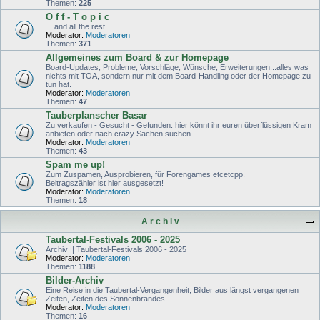
Themen:
225
O f f - T o p i c
... and all the rest ...
Moderator:
Moderatoren
Themen:
371
Allgemeines zum Board & zur Homepage
Board-Updates, Probleme, Vorschläge, Wünsche, Erweiterungen...alles was
nichts mit TOA, sondern nur mit dem Board-Handling oder der Homepage zu
tun hat.
Moderator:
Moderatoren
Themen:
47
Tauberplanscher Basar
Zu verkaufen - Gesucht - Gefunden: hier könnt ihr euren überflüssigen Kram
anbieten oder nach crazy Sachen suchen
Moderator:
Moderatoren
Themen:
43
Spam me up!
Zum Zuspamen, Ausprobieren, für Forengames etcetcpp.
Beitragszähler ist hier ausgesetzt!
Moderator:
Moderatoren
Themen:
18
A r c h i v
Taubertal-Festivals 2006 - 2025
Archiv || Taubertal-Festivals 2006 - 2025
Moderator:
Moderatoren
Themen:
1188
Bilder-Archiv
Eine Reise in die Taubertal-Vergangenheit, Bilder aus längst vergangenen
Zeiten, Zeiten des Sonnenbrandes...
Moderator:
Moderatoren
Themen:
16