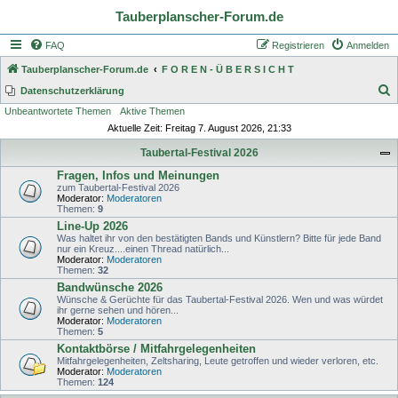
Tauberplanscher-Forum.de
FAQ
Registrieren
Anmelden
Tauberplanscher-Forum.de
F O R E N - Ü B E R S I C H T
S
Datenschutzerklärung
Unbeantwortete Themen
Aktive Themen
u
Aktuelle Zeit: Freitag 7. August 2026, 21:33
c
Taubertal-Festival 2026
h
Fragen, Infos und Meinungen
e
zum Taubertal-Festival 2026
Moderator:
Moderatoren
Themen:
9
Line-Up 2026
Was haltet ihr von den bestätigten Bands und Künstlern? Bitte für jede Band
nur ein Kreuz....einen Thread natürlich...
Moderator:
Moderatoren
Themen:
32
Bandwünsche 2026
Wünsche & Gerüchte für das Taubertal-Festival 2026. Wen und was würdet
ihr gerne sehen und hören...
Moderator:
Moderatoren
Themen:
5
Kontaktbörse / Mitfahrgelegenheiten
Mitfahrgelegenheiten, Zeltsharing, Leute getroffen und wieder verloren, etc.
Moderator:
Moderatoren
Themen:
124