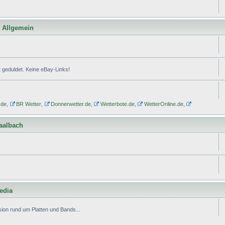
l Allgemein
geduldet. Keine eBay-Links!
.de
,
BR Wetter
,
Donnerwetter.de
,
Wetterbote.de
,
WetterOnline.de
,
Saalbach
edia
ion rund um Platten und Bands...