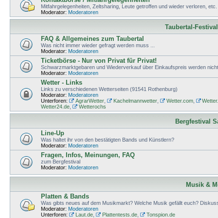
Mitfahrgelegenheiten, Zeltsharing, Leute getroffen und wieder verloren, etc.
Moderator:
Moderatoren
Taubertal-Festiva
FAQ & Allgemeines zum Taubertal
Was nicht immer wieder gefragt werden muss ...
Moderator:
Moderatoren
Ticketbörse - Nur von Privat für Privat!
Schwarzmarktgebaren und Wiederverkauf über Einkaufspreis werden nicht 
Moderator:
Moderatoren
Wetter - Links
Links zu verschiedenen Wetterseiten (91541 Rothenburg)
Moderator:
Moderatoren
Unterforen:
AgrarWetter
,
Kachelmannwetter
,
Wetter.com
,
Wetter
Wetter24.de
,
Wetterochs
Bergfestival 
Line-Up
Was haltet ihr von den bestätigten Bands und Künstlern?
Moderator:
Moderatoren
Fragen, Infos, Meinungen, FAQ
zum Bergfestival
Moderator:
Moderatoren
Musik & M
Platten & Bands
Was gibts neues auf dem Musikmarkt? Welche Musik gefällt euch? Diskuss
Moderator:
Moderatoren
Unterforen:
Laut.de
,
Plattentests.de
,
Tonspion.de