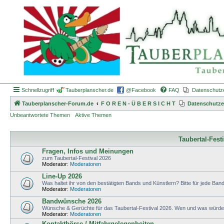
Schnellzugriff
Tauberplanscher.de
@Facebook
FAQ
Datenschutz
Tauberplanscher-Forum.de
F O R E N - Ü B E R S I C H T
Datenschutze
Unbeantwortete Themen
Aktive Themen
Taubertal-Fest
Fragen, Infos und Meinungen
zum Taubertal-Festival 2026
Moderator:
Moderatoren
Line-Up 2026
Was haltet ihr von den bestätigten Bands und Künstlern? Bitte für jede Band 
Moderator:
Moderatoren
Bandwünsche 2026
Wünsche & Gerüchte für das Taubertal-Festival 2026. Wen und was würdet 
Moderator:
Moderatoren
Kontaktbörse / Mitfahrgelegenheiten