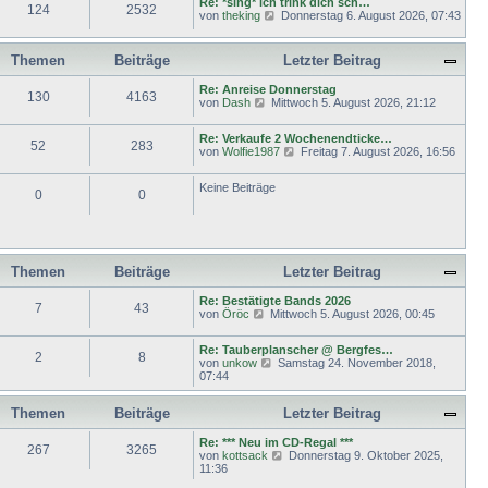
Re: *sing* ich trink dich sch…
r
e
124
2532
r
N
von
theking
Donnerstag 6. August 2026, 07:43
B
s
a
e
e
t
g
u
i
e
e
t
r
Themen
Beiträge
Letzter Beitrag
s
r
B
t
a
e
Re: Anreise Donnerstag
e
g
130
4163
i
N
von
Dash
Mittwoch 5. August 2026, 21:12
r
t
e
B
r
u
e
a
Re: Verkaufe 2 Wochenendticke…
e
52
283
i
g
N
von
Wolfie1987
Freitag 7. August 2026, 16:56
s
t
e
t
r
u
e
a
Keine Beiträge
e
r
0
0
g
s
B
t
e
e
i
r
t
B
r
e
Themen
Beiträge
Letzter Beitrag
a
i
g
t
Re: Bestätigte Bands 2026
7
43
r
N
von
Öröc
Mittwoch 5. August 2026, 00:45
a
e
g
u
Re: Tauberplanscher @ Bergfes…
e
2
8
N
von
unkow
Samstag 24. November 2018,
s
e
07:44
t
u
e
e
r
Themen
Beiträge
Letzter Beitrag
s
B
t
e
e
Re: *** Neu im CD-Regal ***
i
267
3265
r
N
von
kottsack
Donnerstag 9. Oktober 2025,
t
B
e
11:36
r
e
u
a