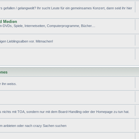
efallen / gelangweilt? Ihr sucht Leute für ein gemeinsames Konzert, dann seid ihr hier
nd Medien
lm-DVDs, Spiele, Internetseiten, Computerprogramme, Bücher....
tigen Lieblingsalben vor. Mitmachen!
enes
 ihn weiss.
s nichts mit TOA, sondern nur mit dem Board-Handling oder der Homepage zu tun hat.
ram anbieten oder nach crazy Sachen suchen