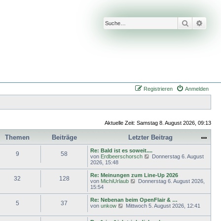
Suche
Erwei
Registrieren
Anmelden
Aktuelle Zeit: Samstag 8. August 2026, 09:13
Themen
Beiträge
Letzter Beitrag
Re: Bald ist es soweit....
9
58
N
von
Erdbeerschorsch
Donnerstag 6. August
e
2026, 15:48
u
e
Re: Meinungen zum Line-Up 2026
32
128
s
N
von
MichiUrlaub
Donnerstag 6. August 2026,
t
e
15:54
e
u
r
e
Re: Nebenan beim OpenFlair & …
5
37
B
s
N
von
unkow
Mittwoch 5. August 2026, 12:41
e
t
e
i
e
u
t