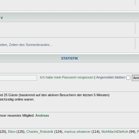
 v
Zeiten, Zeiten des Sonnenbrandes...
STATISTIK
Ich habe mein Passwort vergessen
|
Angemeldet bleiben
 und 25 Gäste (basierend auf den aktiven Besuchern der letzten 5 Minuten)
ichzeitig online waren.
nser neuestes Mitglied:
Andreas
125),
Elton
(125),
Charles_Robotnik
(124),
markus.whatever
(114),
MuhMachtDieKuh
(94),