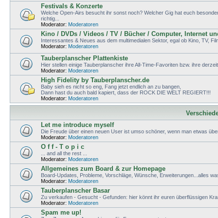
Festivals & Konzerte
Welche Open-Airs besucht ihr sonst noch? Welcher Gig hat euch besonders g
richtig...
Moderator:
Moderatoren
Kino / DVDs / Videos / TV / Bücher / Computer, Internet u
Interessantes & Neues aus dem multimedialen Sektor, egal ob Kino, TV, Fi
Moderator:
Moderatoren
Tauberplanscher Plattenkiste
Hier stellen einige Tauberplanscher ihre All-Time-Favoriten bzw. ihre derzei
Moderator:
Moderatoren
High Fidelity by Tauberplanscher.de
Baby sieh es nicht so eng, Fang jetzt endlich an zu bangen,
Dann hast du auch bald kapiert, dass der ROCK DIE WELT REGIERT!!!
Moderator:
Moderatoren
Verschied
Let me introduce myself
Die Freude über einen neuen User ist umso schöner, wenn man etwas über
Moderator:
Moderatoren
O f f - T o p i c
... and all the rest ...
Moderator:
Moderatoren
Allgemeines zum Board & zur Homepage
Board-Updates, Probleme, Vorschläge, Wünsche, Erweiterungen...alles wa
Moderator:
Moderatoren
Tauberplanscher Basar
Zu verkaufen - Gesucht - Gefunden: hier könnt ihr euren überflüssigen K
Moderator:
Moderatoren
Spam me up!