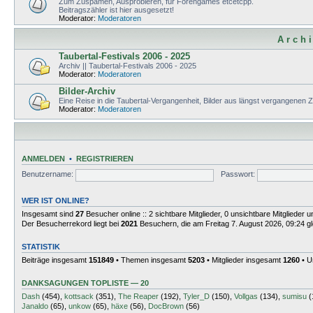
Zum Zuspamen, Ausprobieren, für Forengames etcetcpp.
Beitragszähler ist hier ausgesetzt!
Moderator:
Moderatoren
A r c h i
Taubertal-Festivals 2006 - 2025
Archiv || Taubertal-Festivals 2006 - 2025
Moderator:
Moderatoren
Bilder-Archiv
Eine Reise in die Taubertal-Vergangenheit, Bilder aus längst vergangenen 
Moderator:
Moderatoren
ANMELDEN
•
REGISTRIEREN
Benutzername:
Passwort:
WER IST ONLINE?
Insgesamt sind
27
Besucher online :: 2 sichtbare Mitglieder, 0 unsichtbare Mitglieder
Der Besucherrekord liegt bei
2021
Besuchern, die am Freitag 7. August 2026, 09:24 gle
STATISTIK
Beiträge insgesamt
151849
• Themen insgesamt
5203
• Mitglieder insgesamt
1260
• U
DANKSAGUNGEN TOPLISTE — 20
Dash
(454),
kottsack
(351),
The Reaper
(192),
Tyler_D
(150),
Vollgas
(134),
sumisu
(
Janaldo
(65),
unkow
(65),
häxe
(56),
DocBrown
(56)