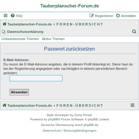
Tauberplanscher-Forum.de
FAQ
Registrieren
Anmelden
Tauberplanscher-Forum.de
F O R E N - Ü B E R S I C H T
S
Datenschutzerklärung
Unbeantwortete Themen
Aktive Themen
u
c
Passwort zurücksetzen
h
E-Mail-Adresse:
e
Du musst die E-Mail-Adresse angeben, die in deinem Profil hinterlegt ist. Diese hast du
bei der Registrierung angegeben oder nachträglich in deinem persönlichen Bereich
geändert.
Tauberplanscher-Forum.de
F O R E N - Ü B E R S I C H T
Style developer by
Zuma Portal
,
Powered by
phpBB
® Forum Software © phpBB Limited
Deutsche Übersetzung durch
phpBB.de
Datenschutz
|
Nutzungsbedingungen